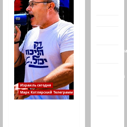
Помним
Холокост
Видео
Израиль
сегодня
Литературн
гостиная
Марк
Котлярский
Телеграмм
Израиль сегодня
Канал
Марк Котлярский Телеграмм Канал
Наш мир
В 2019-м Биньямину
— взгляд
Нетаниягу не
из
хватило ровно
Израиля