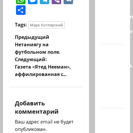
Бывший
Отправить
главный
полицейски
может
Tags:
Марк Котлярский
присоедини
Н
Предыдущий
к…
Нетаниягу на
а
Веселая
футбольном поле.
и
Следующий:
в
находчивая,
Газета «Ятед Нееман»,
или
и
аффилированная с…
Коварство
г
и
любовь
а
Добавить
Женщина…
комментарий
ц
Сирия и
Россия
Ваш адрес email не будет
и
достигли
опубликован.