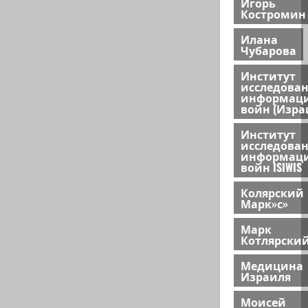
Игорь
Костромин
Илана
Чубарова
Институт
исследова
информац
войн (Изра
Институт
исследова
информац
войн ISIWIS
Колярский
Марк»с»
Марк
Котлярски
Медицина
Израиля
Моисей