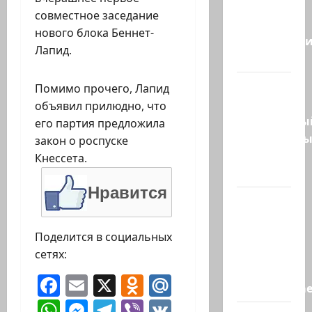
сообщают,
совместное заседание
что
нового блока Беннет-
истребител
Лапид.
F-16…
Пожарные
Помимо прочего, Лапид
и
объявил прилюдно, что
специальны
его партия предложила
спасательн
закон о роспуске
отряд
Кнессета.
спасли…
Нравится
НАТО
пужает…
НАТО
Поделится в социальных
заявляет,
сетях:
что
Facebook
Email
X
Odnoklassniki
Mail.Ru
«отслеживае
WhatsApp
Messenger
Telegram
Viber
VK