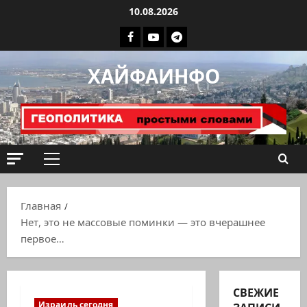
Перейти
10.08.2026
к
Facebook
Youtube
Телеграмм
содержимому
группа
ХАЙФАИНФО
ХАЙФАИНФО
Основное
меню
Главная
Нет, это не массовые поминки — это вчерашнее
первое…
СВЕЖИЕ
Израиль сегодня