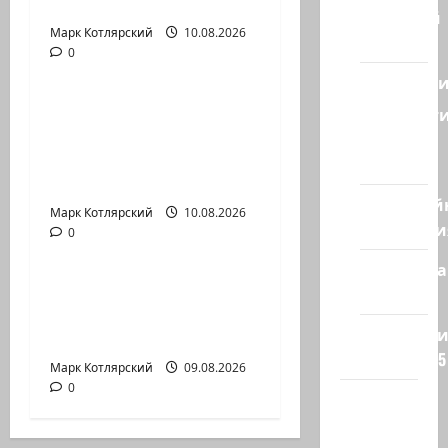
одного…
Ближний
Марк Котлярский
Израиль сегодня
10.08.2026
Восток
0
Марк Котлярский Телеграмм Канал
Геополит
ТАСС цитирует
Новост
советника главы
из
правительства
стран
Израиля…
Кибервой
Марк Котлярский
Израиль сегодня
10.08.2026
Технологи
0
Марк Котлярский Телеграмм Канал
Полемика
Американские СМИ
на сайте
сообщают, что
Редколеги
истребители F-16…
сайта 2025
Марк Котлярский
09.08.2026
0
Хайфа
новости