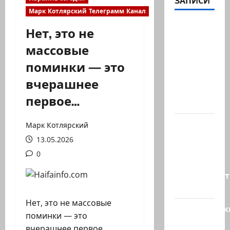
ЗАПИСИ
Марк Котлярский Телеграмм Канал
В 2019-м
Нет, это не
Биньямину
массовые
Нетаниягу
поминки — это
не
хватило
вчерашнее
ровно
первое…
одного…
ТАСС
Марк Котлярский
цитирует
13.05.2026
советника
0
главы
правительст
Израиля…
Нет, это не массовые
Американск
поминки — это
СМИ
вчерашнее первое