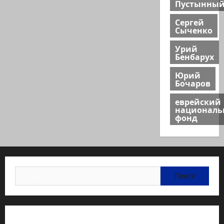
Пустынны
Сергей
Сыченко
Урий
Бенбарух
Юрий
Бочаров
еврейский
национал
фонд
Найти:
Статьи об медицине Израиля