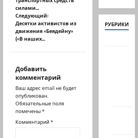
в
силами…
и
Следующий:
Десятки активистов из
РУБРИКИ
г
движения «Беядейну»
(«В наших…
Актуально
а
Архив
ц
статей
и
Добавить
сайта
комментарий
Новости
я
на
Ваш адрес email не будет
з
сайте
опубликован.
(архив)
Обязательные поля
а
помечены
*
Новости
п
Хайфы
Комментарий
*
(архив)
и