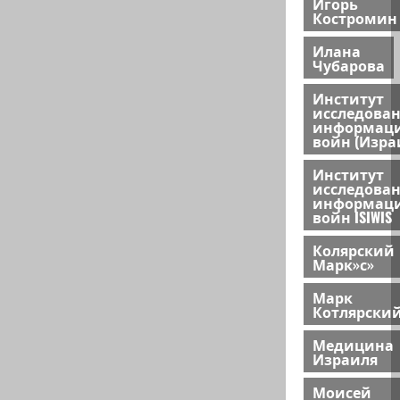
Игорь
Костромин
Илана
Чубарова
Институт
исследова
информац
войн (Изра
Институт
исследова
информац
войн ISIWIS
Колярский
Марк»с»
Марк
Котлярски
Медицина
Израиля
Моисей