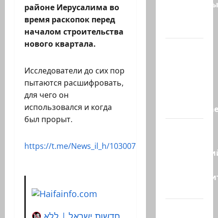
спасательн
районе Иерусалима во
отряд
время раскопок перед
спасли…
началом строительства
нового квартала.
НАТО
пужает…
Исследователи до сих пор
НАТО
пытаются расшифровать,
заявляет,
для чего он
что
использовался и когда
«отслеживае
был прорыт.
Бывший
главный
https://t.me/News_il_h/103007
полицейски
может
присоедини
к…
Веселая
חדשות ישראל | ללא