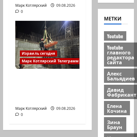
Марк Котлярский
09.08.2026
0
МЕТКИ
Youtube
Youtube
главного
Израиль сегодня
редактора
сайта
Марк Котлярский Телеграмм Канал
Алекс
Пожарные и
Бальядиев
специальный
Давид
спасательный отряд
Фабрикант
спасли…
Елена
Марк Котлярский
09.08.2026
Кочина
0
Зина
Браун