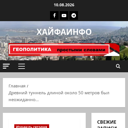
Перейти
10.08.2026
к
Facebook
Youtube
Телеграмм
содержимому
группа
ХАЙФАИНФО
ХАЙФАИНФО
Основное
меню
Главная
Древний туннель длиной около 50 метров был
неожиданно…
СВЕЖИЕ
Израиль сегодня