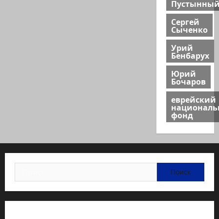
Пустынны
Сергей
Сыченко
Урий
Бенбарух
Юрий
Бочаров
еврейский
национал
фонд
Найти:
Статьи об медицине Израиля