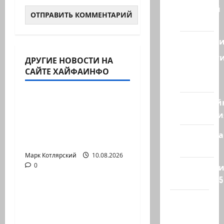
Ближний
Восток
Геополит
Новост
ДРУГИЕ НОВОСТИ НА
Израиль сегодня
из
САЙТЕ ХАЙФАИНФО
Марк Котлярский Телеграмм Канал
стран
Кибервой
ТАСС цитирует
Технологи
советника главы
правительства
Полемика
Израиля…
на сайте
Марк Котлярский
Израиль сегодня
10.08.2026
0
Редколеги
Марк Котлярский Телеграмм Канал
сайта 2025
Американские СМИ
Хайфа
сообщают, что
новости
истребители F-16…