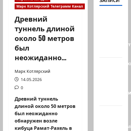
ЗАПИСИ
Марк Котлярский Телеграмм Канал
ТАСС
Древний
цитирует
туннель длиной
советника
около 50 метров
главы
правительст
был
Израиля…
неожиданно…
Американск
СМИ
Марк Котлярский
сообщают,
14.05.2026
что
0
истребител
Древний туннель
F-16…
длиной около 50 метров
Пожарные
был неожиданно
и
обнаружен возле
специальны
кибуца Рамат-Рахель в