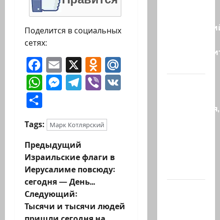
Бывший
главный
полицейски
Поделится в социальных
может
сетях:
присоедини
Facebook
Email
X
Odnoklassniki
Mail.Ru
к…
WhatsApp
Messenger
Telegram
Viber
VK
Веселая
Отправить
и
находчивая,
или
Tags:
Марк Котлярский
Коварство
Н
Предыдущий
и
Израильские флаги в
любовь
а
Иерусалиме повсюду:
Женщина…
сегодня — День…
в
Сирия и
Следующий:
Россия
и
Тысячи и тысячи людей
достигли
пришли сегодня на