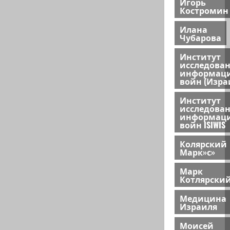
Игорь
Костромин
Илана
Чубарова
Институт
исследова
информац
войн (Изра
Институт
исследова
информац
войн ISIWIS
Колярский
Марк»с»
Марк
Котлярски
Медицина
Израиля
Моисей