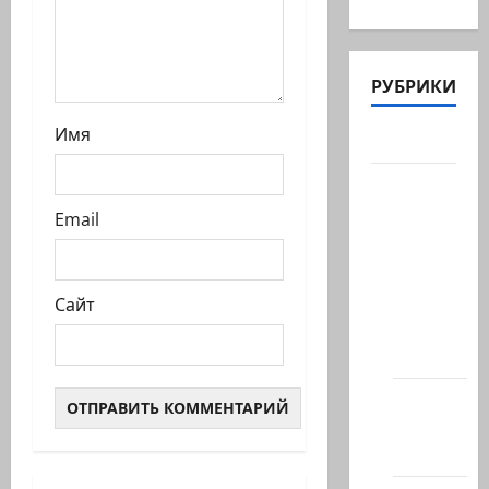
РУБРИКИ
Имя
Актуально
Архив
статей
Email
сайта
Новости
на
Сайт
сайте
(архив)
Новости
Хайфы
(архив)