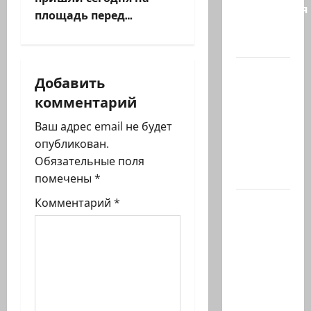
г
соглашения
площадь перед…
о
а
будущем…
ц
Экс-
Добавить
глава
и
комментарий
СНБ:
Израиль
я
Ваш адрес email не будет
должен
опубликован.
з
победить
Обязательные поля
Иран в…
помечены
*
а
Нетаниягу
Комментарий
*
п
заявил:
Израиль
и
отвергает
с
план
Совета
и
мира…