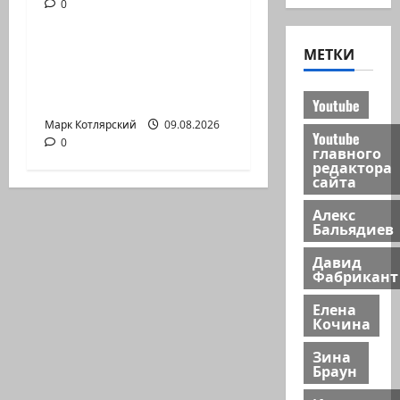
0
Марк Котлярский Телеграмм Канал
МЕТКИ
Американские СМИ
сообщают, что
истребители F-16…
Youtube
Марк Котлярский
09.08.2026
Youtube
0
главного
редактора
сайта
Алекс
Бальядиев
Давид
Фабрикант
Елена
Кочина
Зина
Браун