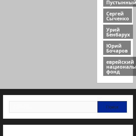
Пустынны
Сергей
Сыченко
Урий
Бенбарух
Юрий
Бочаров
еврейский
национал
фонд
Найти:
Статьи об медицине Израиля