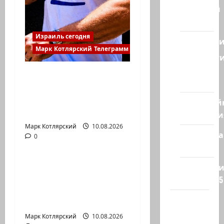
Ближний
Восток
Израиль сегодня
Геополит
Марк Котлярский Телеграмм Канал
Новост
из
В 2019-м Биньямину
стран
Нетаниягу не
хватило ровно
Кибервой
одного…
Технологи
Марк Котлярский
Израиль сегодня
10.08.2026
Полемика
0
Марк Котлярский Телеграмм Канал
на сайте
ТАСС цитирует
Редколеги
советника главы
сайта 2025
правительства
Хайфа
Израиля…
новости
Марк Котлярский
Израиль сегодня
10.08.2026