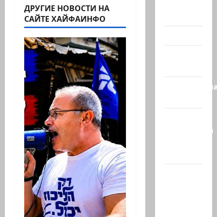
Помним
ДРУГИЕ НОВОСТИ НА
Холокост
САЙТЕ ХАЙФАИНФО
Видео
Израиль
сегодня
Литературн
гостиная
Марк
Котлярский
Телеграмм
Канал
Наш мир
— взгляд
из
Израиля