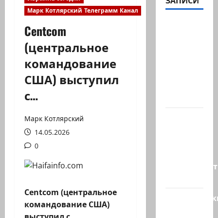
ЗАПИСИ
Марк Котлярский Телеграмм Канал
В 2019-м
Centcom
Биньямину
(центральное
Нетаниягу
командование
не
хватило
США) выступил
ровно
с…
одного…
ТАСС
Марк Котлярский
цитирует
14.05.2026
советника
0
главы
правительст
Израиля…
Centcom (центральное
Американск
командование США)
СМИ
выступил с