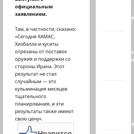
сообщают,
официальным
что
заявлением.
истребител
F-16…
Там, в частности, сказано:
«Сегодня ХАМАС,
Пожарные
Хизбалла и хуситы
и
отрезаны от поставок
специальны
оружия и поддержки со
спасательн
стороны Ирана. Этот
отряд
результат не стал
спасли…
случайным — это
НАТО
кульминация месяцев
пужает…
тщательного
НАТО
планирования, и эти
заявляет,
результаты также имеют
что
свою цену».
«отслеживае
Нравится