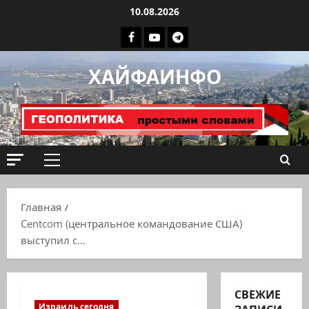
Перейти
10.08.2026
к
Facebook
Youtube
Телеграмм
содержимому
группа
ХАЙФАИНФО
ХАЙФАИНФО
Основное
меню
Главная
Centcom (центральное командование США)
выступил с…
СВЕЖИЕ
Израиль сегодня