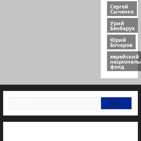
Сергей
Сыченко
Урий
Бенбарух
Юрий
Бочаров
еврейский
национал
фонд
Найти:
Статьи об медицине Израиля