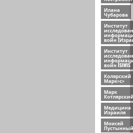
Илана
Чубарова
Институт
исследова
информац
войн (Изра
Институт
исследова
информац
войн ISIWIS
Колярский
Марк»с»
Марк
Котлярски
Медицина
Израиля
Моисей
Пустынны