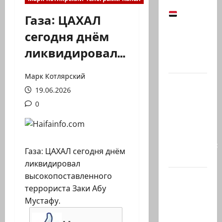
Йемен
Газа: ЦАХАЛ
снова на
сегодня днём
пороге
ликвидировал…
большой
войны:…
Марк Котлярский
Что
19.06.2026
покупать,
0
когда
продавать
и к чему
готовиться:
Газа: ЦАХАЛ сегодня днём
…
ликвидировал
высокопоставленного
Президент
террориста Заки Абу
Ирана —
Мустафу.
КСИРу:
«Зачем