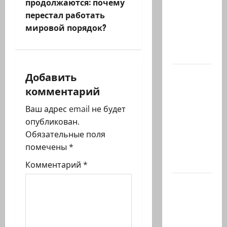
продолжаются: почему
США
г
перестал работать
Дж.Д.Вэнс
мировой порядок?
обо всей
а
ситуации
ц
с…
и
Абу-
Добавить
Даби,
комментарий
я
которого
Ваш адрес email не будет
не видно
з
опубликован.
в
Обязательные поля
а
заголовках
помечены
*
Когда в
п
мире…
Комментарий
*
и
Часть 2-я
6.
с
Сегодня
вечером