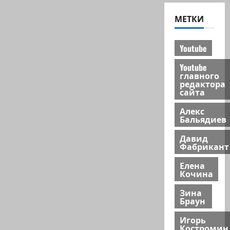
МЕТКИ
Youtube
Youtube
главного
редактора
сайта
Алекс
Бальядиев
Давид
Фабрикант
Елена
Кочина
Зина
Браун
Игорь
Костромин