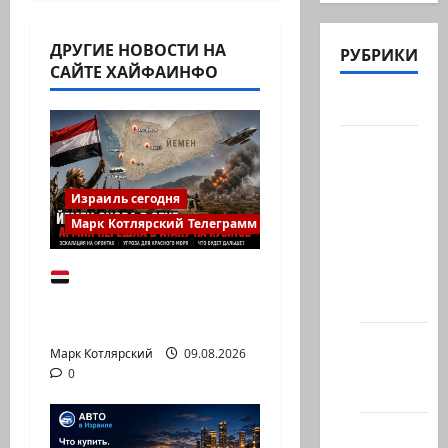
ДРУГИЕ НОВОСТИ НА
РУБРИКИ
САЙТЕ ХАЙФАИНФО
Актуально
Архив
статей
сайта
Израиль сегодня
Марк Котлярский Телеграмм Канал
Новости
на
Йемен снова на
сайте
пороге большой
(архив)
войны:…
Новости
Марк Котлярский
09.08.2026
Хайфы
0
(архив)
Помним