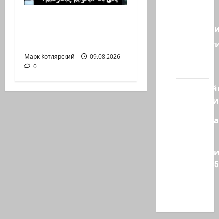
Восток
Президент Ирана —
Геополит
КСИРу: «Зачем война
с США, когда мы…
Новост
из
Марк Котлярский
09.08.2026
0
стран
Кибервой
Технологи
Полемика
на сайте
Редколеги
сайта 2025
Хайфа
новости