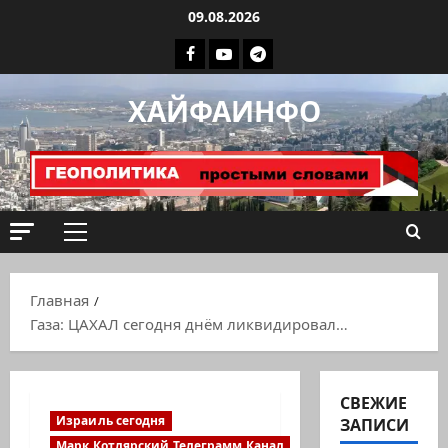
Перейти
09.08.2026
к
Facebook
Youtube
Телеграмм
содержимому
группа
ХАЙФАИНФО
ХАЙФАИНФО
Основное
меню
Главная
Газа: ЦАХАЛ сегодня днём ликвидировал…
СВЕЖИЕ
Израиль сегодня
ЗАПИСИ
Марк Котлярский Телеграмм Канал