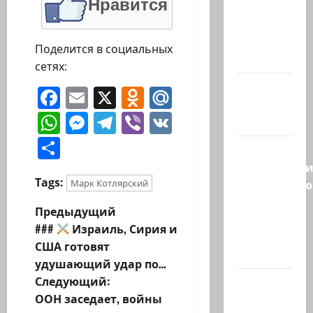
Нравится
война с
США,
когда
Поделится в социальных
мы…
сетях:
Козел,
Facebook
Email
X
Odnoklassniki
Mail.Ru
козел, а
WhatsApp
Messenger
Telegram
Viber
VK
умный…
Отправить
С
удовольств
Tags:
рекомендую
Марк Котлярский
канал
Н
Предыдущий
Марии
###
Израиль, Сирия и
Волох —
а
США готовят
…
удушающий удар по…
в
Следующий:
Вице-
и
ООН заседает, войны
президент