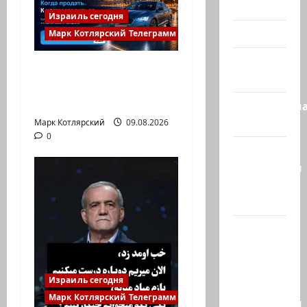
Холокост
Израиль сегодня
Видео
Марк Котлярский Телеграмм Канал
Израиль
Что покупать, когда
сегодня
продавать и к чему
готовиться:…
Литературн
гостиная
Марк Котлярский
09.08.2026
0
Марк
Котлярский
Телеграмм
Канал
Наш мир
— взгляд
из
Израиля
Израиль сегодня
Марк Котлярский Телеграмм Канал
Ближний