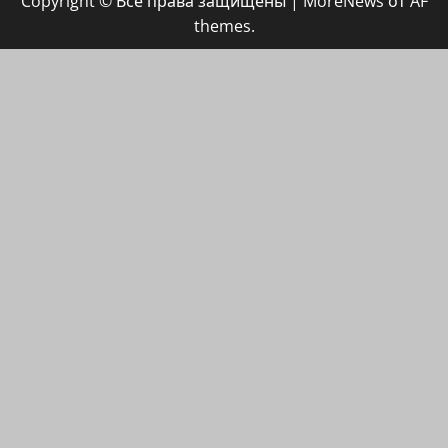
Copyright © Все права защищены
|
MoreNews
от AF
ХАЙФАИНФО
themes.