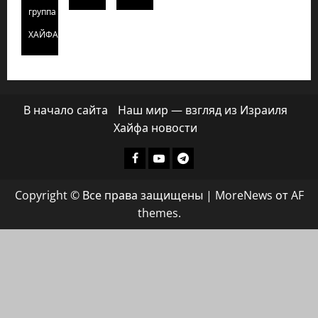
группа
ХАЙФАИНФО
В начало сайта
Наш мир — взгляд из Израиля
Хайфа новости
Facebook
Youtube
Телеграмм
группа
Copyright © Все права защищены
|
MoreNews
от AF
ХАЙФАИНФО
themes.