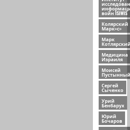
исследова
информац
войн ISIWIS
Колярский
Марк»с»
Марк
Котлярски
Медицина
Израиля
Моисей
Пустынны
Сергей
Сыченко
Урий
Бенбарух
Юрий
Бочаров