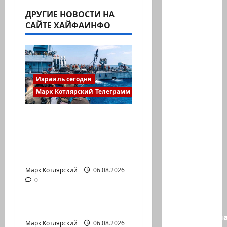
сайта
ДРУГИЕ НОВОСТИ НА
САЙТЕ ХАЙФАИНФО
Новости
на
сайте
(архив)
Израиль сегодня
Новости
Марк Котлярский Телеграмм Канал
Хайфы
(архив)
ВМС Израиля
проводят массовые
Помним
учения в
Холокост
Средиземном и…
Видео
Марк Котлярский
Израиль сегодня
06.08.2026
0
Израиль
Марк Котлярский Телеграмм Канал
сегодня
А вам слабо?!
Литературн
Марк Котлярский
06.08.2026