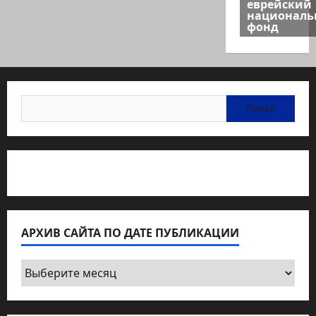
еврейский
национал
фонд
Найти:
Статьи об медицине Израиля
АРХИВ САЙТА ПО ДАТЕ ПУБЛИКАЦИИ
Архив
сайта
по