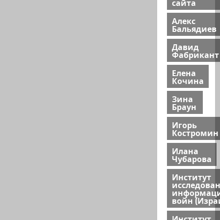
сайта
Алекс
Бальядиев
Давид
Фабрикант
Елена
Кочина
Зина
Браун
Игорь
Костромин
Илана
Чубарова
Институт
исследова
информац
войн (Изра
Институт