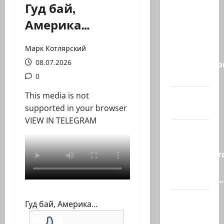
ВМС
Гуд бай,
Израиля
Америка…
проводят
массовые
Марк Котлярский
учения в
08.07.2026
Средиземно
и…
0
This media is not
А вам
supported in your browser
слабо?!
VIEW IN TELEGRAM
Началось
или
продолжаетс
В Сирии
произошёл…
А, вот, и
Гуд бай, Америка…
хорошая