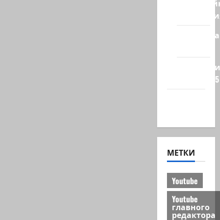
Кибервой
Технологи
Полемика
на сайте
Редколеги
сайта 2025
Хайфа
новости
МЕТКИ
Youtube
Youtube
главного
редактора