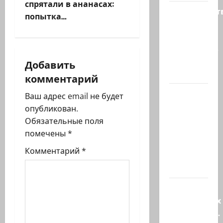
спрятали в ананасах:
г
Министерст
попытка…
утвердило
а
113
миллионов
ц
шекелей
Добавить
для…
и
комментарий
Вот, что
я
Ваш адрес email не будет
бывает,
опубликован.
з
когда
Обязательные поля
еврей
помечены
*
а
случайно
Комментарий
*
въезжает
п
в…
и
Клуб
с
гениальных
психопатов.