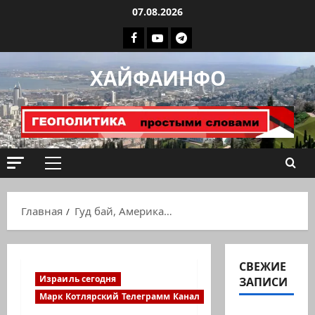
Перейти
07.08.2026
к
Facebook
Youtube
Телеграмм
содержимому
группа
ХАЙФАИНФО
ХАЙФАИНФО
Основное
меню
Главная
Гуд бай, Америка…
СВЕЖИЕ
Израиль сегодня
ЗАПИСИ
Марк Котлярский Телеграмм Канал