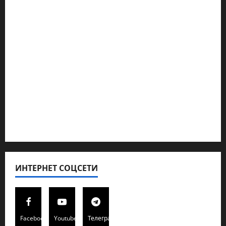
Ближний Восток
Геополитика
Новости из стран
Кибервойна Технология
Полемика на сайте
Редколегия сайта 2025
Хайфа новости
ИНТЕРНЕТ СОЦСЕТИ
Facebook
Youtube
Телеграмм