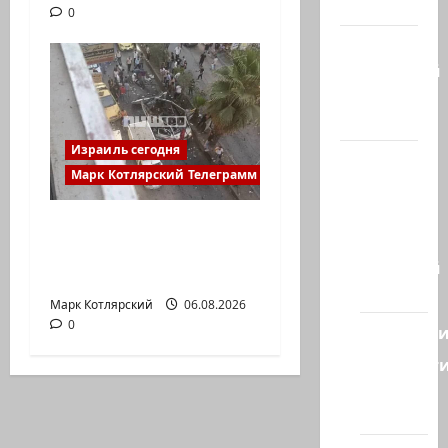
гостиная
0
Марк
Котлярский
Телеграмм
Канал
Израиль сегодня
Наш мир
Марк Котлярский Телеграмм Канал
— взгляд
из
Началось или
Израиля
продолжается? В
Ближний
Сирии произошёл…
Восток
Марк Котлярский
06.08.2026
0
Геополит
Новост
из
стран