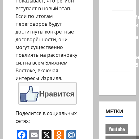
показывает, что регион
стран
вступает в новый этап.
Если по итогам
Кибервой
переговоров будут
Технологи
достигнуты конкретные
Полемика
договорённости, они
на сайте
могут существенно
повлиять на расстановку
Редколеги
сил на всём Ближнем
сайта 2025
Востоке, включая
Хайфа
интересы Израиля.
новости
Нравится
МЕТКИ
Поделится в социальных
сетях:
Youtube
Facebook
Email
X
Odnoklassniki
Mail.Ru