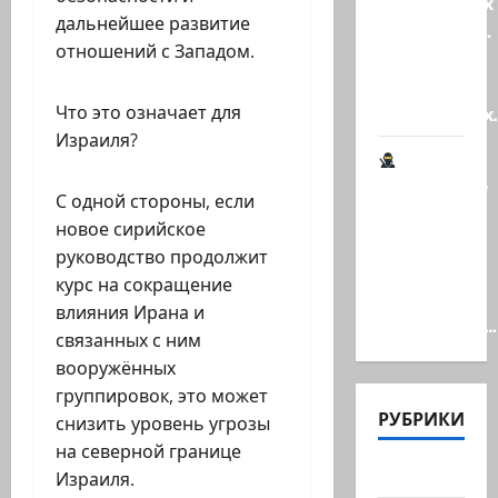
гениальных
дальнейшее развитие
психопатов.
отношений с Западом.
Наша
книга о
Что это означает для
странностях
Израиля?
Шпионские
С одной стороны, если
страсти
новое сирийское
В
руководство продолжит
Ашкелоне
курс на сокращение
— новое
влияния Ирана и
шпионское…
связанных с ним
вооружённых
группировок, это может
РУБРИКИ
снизить уровень угрозы
на северной границе
Актуально
Израиля.