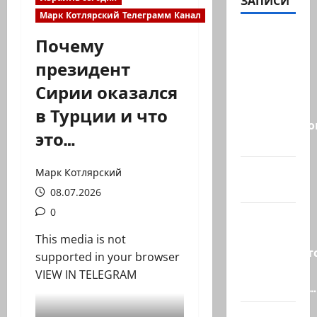
ЗАПИСИ
Марк Котлярский Телеграмм Канал
ВМС
Почему
Израиля
президент
проводят
Сирии оказался
массовые
учения в
в Турции и что
Средиземно
это…
и…
А вам
Марк Котлярский
слабо?!
08.07.2026
0
Началось
или
This media is not
продолжаетс
supported in your browser
В Сирии
VIEW IN TELEGRAM
произошёл…
А, вот, и