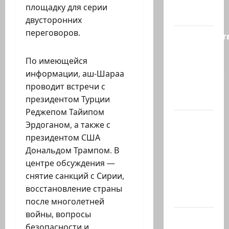
политике
площадку для серии
снова…
двусторонних
переговоров.
Министерст
утвердило
По имеющейся
113
информации, аш-Шараа
миллионов
проводит встречи с
шекелей
президентом Турции
для…
Реджепом Тайипом
Вот, что
Эрдоганом, а также с
бывает,
президентом США
когда
Дональдом Трампом. В
еврей
центре обсуждения —
случайно
снятие санкций с Сирии,
въезжает
восстановление страны
в…
после многолетней
войны, вопросы
Клуб
безопасности и