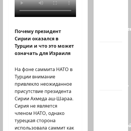
хорошая
новость
«Смотрич
высокомерен
Почему президент
в…
Сирии оказался в
Турции и что это может
В
означать для Израиля
Ормузском
проливе
На фоне саммита НАТО в
иранцы
Турции внимание
обстреляли
привлекло неожиданное
очередное…
присутствие президента
Есть
Сирии Ахмеда аш-Шараа.
такая
Сирия не является
партия?
членом НАТО, однако
В
турецкая сторона
израильско
использовала саммит как