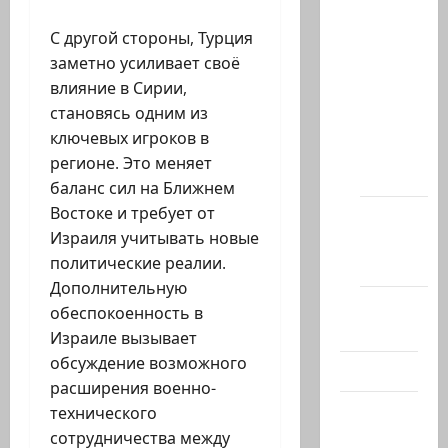
Архив
С другой стороны, Турция
статей
заметно усиливает своё
сайта
влияние в Сирии,
Новости
становясь одним из
на
ключевых игроков в
сайте
регионе. Это меняет
(архив)
баланс сил на Ближнем
Востоке и требует от
Новости
Израиля учитывать новые
Хайфы
политические реалии.
(архив)
Дополнительную
Помним
обеспокоенность в
Холокост
Израиле вызывает
обсуждение возможного
Видео
расширения военно-
Израиль
технического
сегодня
сотрудничества между