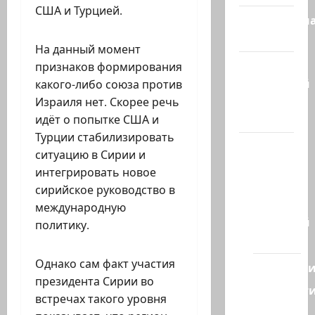
США и Турцией.
Литературн
гостиная
На данный момент
Марк
признаков формирования
Котлярский
какого-либо союза против
Телеграмм
Израиля нет. Скорее речь
Канал
идёт о попытке США и
Турции стабилизировать
Наш мир
ситуацию в Сирии и
— взгляд
интегрировать новое
из
сирийское руководство в
Израиля
международную
Ближний
политику.
Восток
Однако сам факт участия
Геополит
президента Сирии во
Новост
встречах такого уровня
из