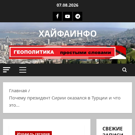
Перейти
07.08.2026
к
Facebook
Youtube
Телеграмм
содержимому
группа
ХАЙФАИНФО
ХАЙФАИНФО
Основное
меню
Главная
Почему президент Сирии оказался в Турции и что
это…
СВЕЖИЕ
Израиль сегодня