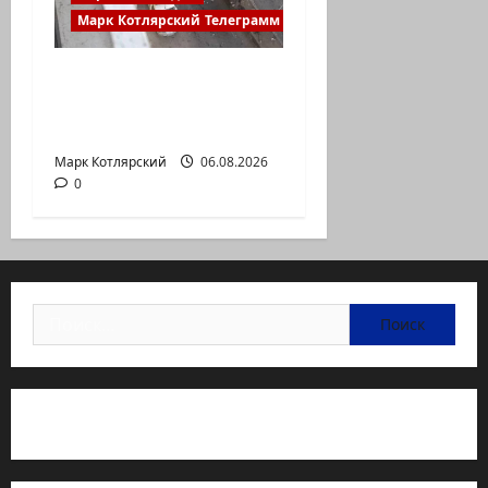
Марк Котлярский Телеграмм Канал
Началось или
продолжается? В
Сирии произошёл…
Марк Котлярский
06.08.2026
0
Найти:
Статьи об медицине Израиля