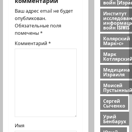
и
комментарий
войн (Изра
я
Ваш адрес email не будет
Институт
исследова
опубликован.
з
информац
Обязательные поля
войн ISIWIS
помечены
*
а
Колярский
Марк»с»
Комментарий
*
п
Марк
Котлярски
и
Медицина
с
Израиля
и
Моисей
Пустынны
Сергей
Сыченко
Урий
Бенбарух
Имя
Юрий