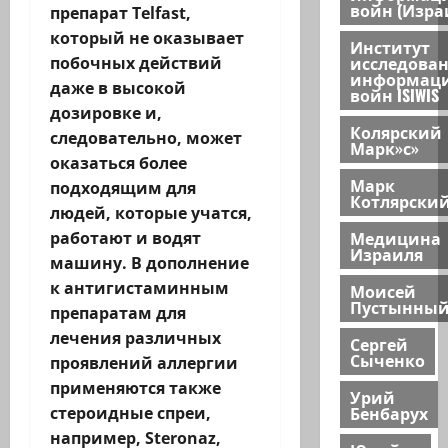
войн (Изра
препарат Telfast,
который не оказывает
Институт
исследова
побочных действий
информац
даже в высокой
войн ISIWIS
дозировке и,
Колярский
следовательно, может
Марк»с»
оказаться более
Марк
подходящим для
Котлярски
людей, которые учатся,
Медицина
работают и водят
Израиля
машину. В дополнение
к антигистаминным
Моисей
Пустынны
препаратам для
лечения различных
Сергей
Сыченко
проявлений аллергии
применяются также
Урий
Бенбарух
стероидные спреи,
например, Steronaz,