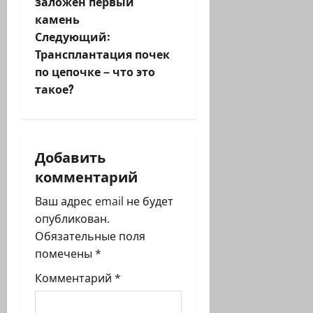
а
заложен первый
камень
в
Следующий:
и
Трансплантация почек
по цепочке – что это
г
такое?
а
ц
Добавить
и
комментарий
я
Ваш адрес email не будет
опубликован.
з
Обязательные поля
помечены
*
а
Комментарий
*
п