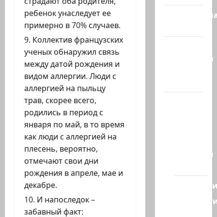
страдают оба родителя,
ребенок унаследует ее
Литературн
примерно в 70% случаев.
гостиная
Коллектив французских
Марк
ученых обнаружил связь
Котлярский
между датой рождения и
Телеграмм
видом аллергии. Люди с
Канал
аллергией на пыльцу
трав, скорее всего,
Наш мир
родились в период с
— взгляд
января по май, в то время
из
как люди с аллергией на
Израиля
плесень, вероятно,
Ближний
отмечают свои дни
Восток
рождения в апреле, мае и
Геополит
декабре.
И напоследок –
Новост
забавный факт:
из