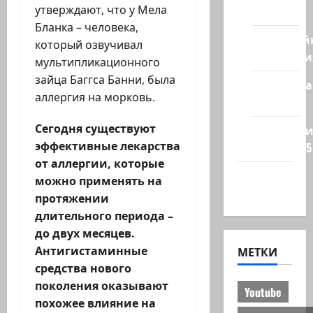
утверждают, что у Мела
стран
Бланка – человека,
Кибервой
который озвучивал
Технологи
мультипликационного
зайца Баггса Банни, была
Полемика
аллергия на морковь.
на сайте
Сегодня существуют
Редколеги
эффективные лекарства
сайта 2025
от аллергии, которые
Хайфа
можно применять на
новости
протяжении
длительного периода –
до двух месяцев.
Антигистаминные
МЕТКИ
средства нового
поколения оказывают
Youtube
похожее влияние на