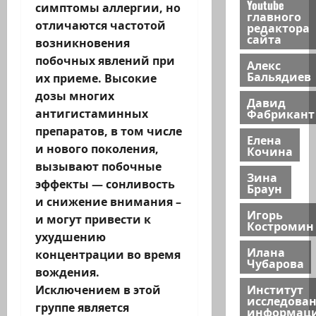
Youtube
симптомы аллергии, но
главного
отличаются частотой
редактора
сайта
возникновения
побочных явлений при
Алекс
Бальядиев
их приеме. Высокие
дозы многих
Давид
Фабрикант
антигистаминных
препаратов, в том числе
Елена
и нового поколения,
Кочина
вызывают побочные
Зина
эффекты — сонливость
Браун
и снижение внимания –
Игорь
и могут привести к
Костромин
ухудшению
Илана
концентрации во время
Чубарова
вождения.
Институт
Исключением в этой
исследова
группе является
информац