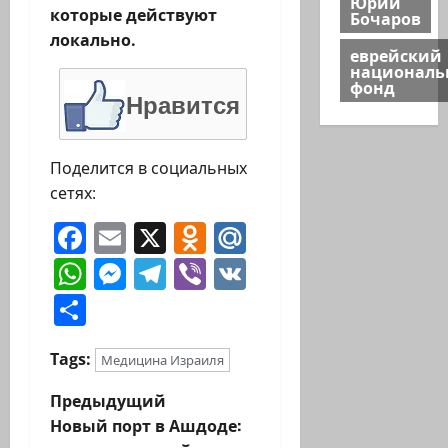
Юрий
которые действуют
Бочаров
локально.
еврейский
национал
фонд
Нравится
Поделится в социальных
сетях:
Facebook
Email
X
Odnoklassniki
Mail.Ru
WhatsApp
Messenger
Telegram
Viber
VK
Отправить
Tags:
Медицина Израиля
Н
Предыдущий
Новый порт в Ашдоде: