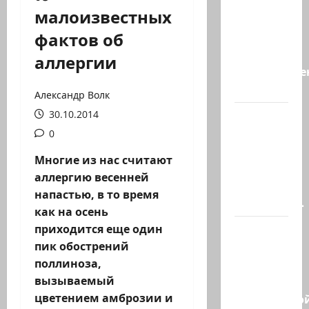
А, вот, и
малоизвестных
хорошая
фактов об
новость
«Смотрич
аллергии
высокомерен
в…
Александр Волк
30.10.2014
В
Ормузском
0
проливе
Многие из нас считают
иранцы
аллергию весенней
обстреляли
напастью, в то время
очередное…
как на осень
приходится еще один
Есть
пик обострений
такая
поллиноза,
партия?
вызываемый
В
цветением амброзии и
израильско