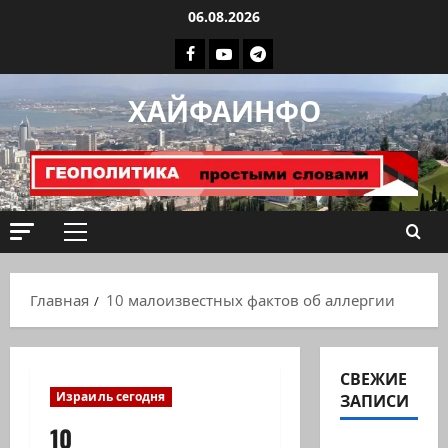
Перейти
06.08.2026
к
Facebook
Youtube
Телеграмм
содержимому
группа
ХАЙФАИНФО
ХАЙФАИНФО
Основное
меню
Главная
10 малоизвестных фактов об аллергии
СВЕЖИЕ
Израиль сегодня
ЗАПИСИ
10