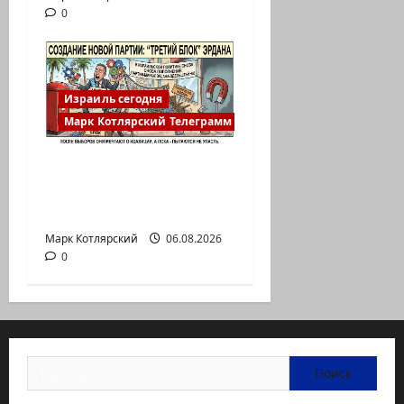
0
Израиль сегодня
Марк Котлярский Телеграмм Канал
Есть такая партия? В
израильской
политике снова…
Марк Котлярский
06.08.2026
0
Найти: