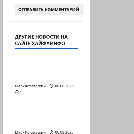
ДРУГИЕ НОВОСТИ НА
Израиль сегодня
САЙТЕ ХАЙФАИНФО
Марк Котлярский Телеграмм Канал
А, вот, и хорошая
новость «Смотрич
высокомерен»: в…
Марк Котлярский
Израиль сегодня
06.08.2026
0
Марк Котлярский Телеграмм Канал
В Ормузском проливе
иранцы обстреляли
очередное…
Марк Котлярский
06.08.2026