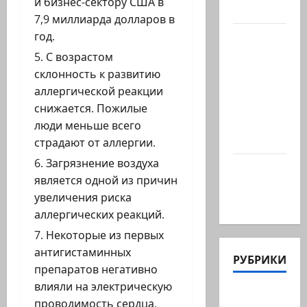
и бизнес-сектору США в
не…
7,9 миллиарда долларов в
год.
Беннет
начинает
С возрастом
и…?
склонность к развитию
Лидер
аллергической реакции
партии
снижается. Пожилые
«Вместе»
люди меньше всего
Нафтали…
страдают от аллергии.
Загрязнение воздуха
@markkot56
является одной из причин
posted a
увеличения риска
video
аллергических реакций.
Некоторые из первых
антигистаминных
РУБРИКИ
препаратов негативно
влияли на электрическую
Актуально
проводимость сердца,