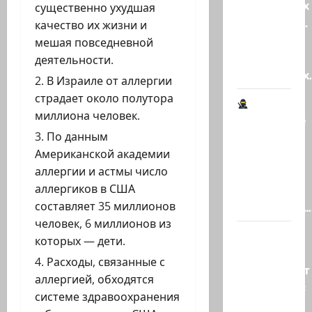
гениальных
существенно ухудшая
психопатов.
качество их жизни и
Наша
мешая повседневной
книга о
деятельности.
странностях
В Израиле от аллергии
страдает около полутора
миллиона человек.
Шпионские
По данным
страсти
Американской академии
В
аллергии и астмы число
Ашкелоне
аллергиков в США
— новое
составляет 35 миллионов
шпионское…
человек, 6 миллионов из
Джей Ди
которых — дети.
Вэнс
Расходы, связанные с
опровергает
аллергией, обходятся
сообщения:
системе здравоохранения
«Нетаниягу