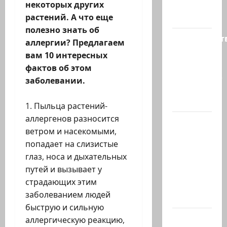
некоторых других
политике
растений. А что еще
снова…
полезно знать об
Министерст
аллергии? Предлагаем
утвердило
вам 10 интересных
113
фактов об этом
миллионов
заболевании.
шекелей
для…
Пыльца растений-
аллергенов разносится
Вот, что
ветром и насекомыми,
бывает,
попадает на слизистые
когда
глаз, носа и дыхательных
еврей
путей и вызывает у
случайно
страдающих этим
въезжает
заболеванием людей
в…
быструю и сильную
Клуб
аллергическую реакцию,