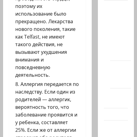
поэтому их
Архив
использование было
статей
прекращено. Лекарства
сайта
нового поколения, такие
Новости
как Telfast, не имеют
на
такого действия, не
сайте
вызывают ухудшения
(архив)
внимания и
Новости
повседневную
Хайфы
деятельность.
(архив)
Аллергия передается по
наследству. Если один из
Помним
родителей — аллергик,
Холокост
вероятность того, что
Видео
заболевание проявится и
у ребенка, составляет
Израиль
25%. Если же от аллергии
сегодня