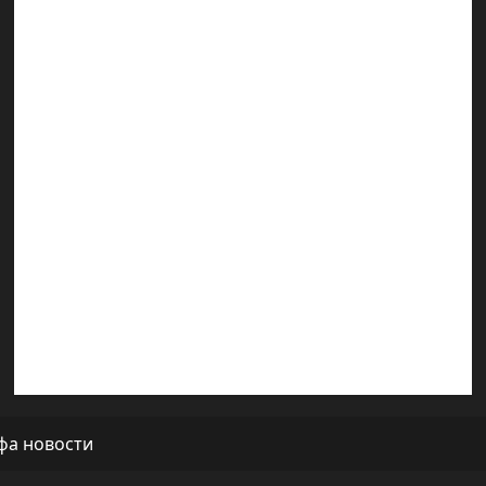
Марк Котлярский Телеграмм Канал
Наш мир — взгляд из Израиля
Ближний Восток
Геополитика
Новости из стран
Кибервойна Технология
Полемика на сайте
Редколегия сайта 2025
Хайфа новости
фа новости