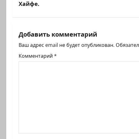
а
Хайфе.
в
и
Добавить комментарий
г
Ваш адрес email не будет опубликован.
Обязате
а
Комментарий
*
ц
и
я
з
а
п