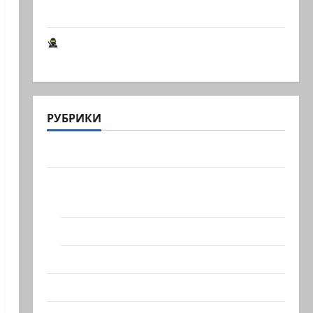
книга о странностях…
Шпионские страсти В Ашкелоне —
новое шпионское…
РУБРИКИ
Актуально
Архив статей сайта
Новости на сайте (архив)
Новости Хайфы (архив)
Помним Холокост
Видео