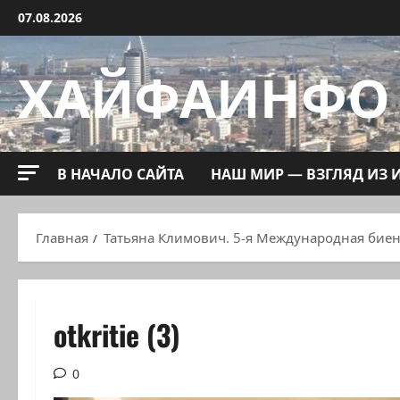
Перейти
07.08.2026
к
содержимому
ХАЙФАИНФО
В НАЧАЛО САЙТА
НАШ МИР — ВЗГЛЯД ИЗ 
Главная
Татьяна Климович. 5-я Международная биен
otkritie (3)
0