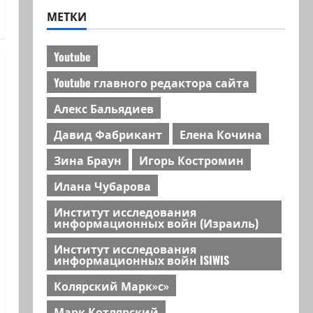
МЕТКИ
Youtube
Youtube главного редактора сайта
Алекс Бальядиев
Давид Фабрикант
Елена Кочина
Зина Браун
Игорь Костромин
Илана Чубарова
Институт исследования
информационных войн (Израиль)
Институт исследования
информационных войн ISIWIS
Колярский Марк»с»
Марк Котлярский