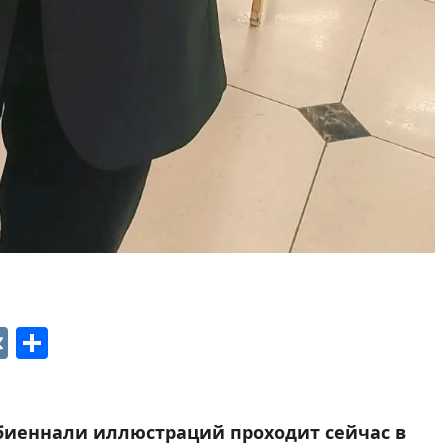
p
ger
gram
ber
VK
Отправить
биеннали иллюстраций проходит сейчас в