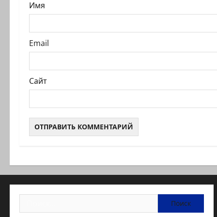
и
Имя
с
и
Email
Сайт
Найти: