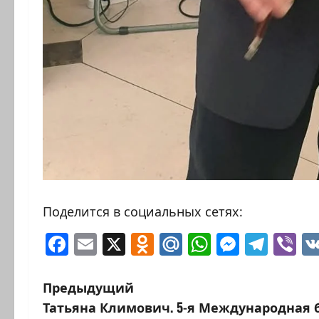
Поделится в социальных сетях:
Facebook
Email
X
Odnoklassniki
Mail.Ru
WhatsAp
Messen
Tele
Vi
Н
Предыдущий
Татьяна Климович. 5-я Международная 