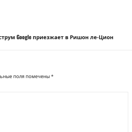
струм Google приезжает в Ришон ле-Цион
льные поля помечены
*