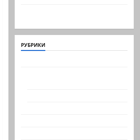
В секторе Газа прошли массовые
похороны 112 тел членов…
РУБРИКИ
Актуально
Архив статей сайта
Новости на сайте (архив)
Новости Хайфы (архив)
Помним Холокост
Видео
Израиль сегодня