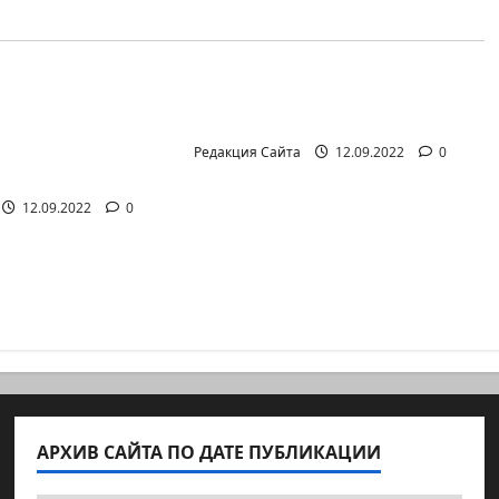
айте (архив)
Новости на сайте (архив)
иал Амита
Неизбежность пути
она Лешема —
перемен
т аг.Партизан
Редакция Сайта
12.09.2022
0
12.09.2022
0
АРХИВ САЙТА ПО ДАТЕ ПУБЛИКАЦИИ