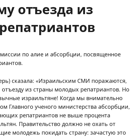
му отъезда из
репатриантов
комиссии по алие и абсорбции, посвященное
риантов.
герь) сказала: «Израильским СМИ поражаются,
 отъезду из страны молодых репатриантов. Но
язычные израильтяне! Когда мы внимательно
ом Главного ученого министерства абсорбции,
жающих репатриантов не выше процента
ьтян. Правительство должно не охать от
щие молодежь покидать страну: зачастую это