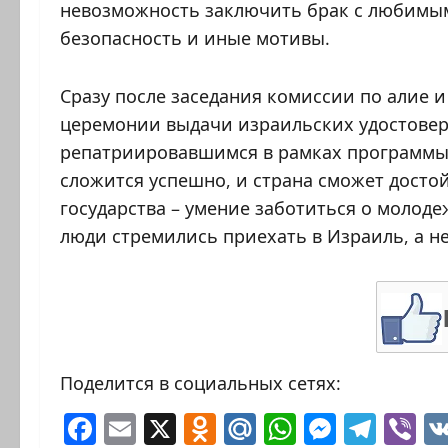
невозможность заключить брак с любимым
безопасность и иные мотивы.
Сразу после заседания комиссии по алие и
церемонии выдачи израильских удостовере
репатриировавшимся в рамках программы «
сложится успешно, и страна сможет досто
государства – умение заботиться о молоде
люди стремились приехать в Израиль, а не
Поделится в социальных сетях:
Facebook
Email
X
Odnoklassniki
Mail.Ru
WhatsAp
Messen
Tele
Vi