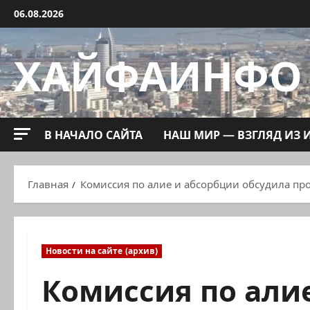
Перейти
06.08.2026
к
содержимому
ХАЙФАИНФО
В НАЧАЛО САЙТА
НАШ МИР — ВЗГЛЯД ИЗ 
Главная
Комиссия по алие и абсорбции обсудила пр
Новости на сайте (архив)
Комиссия по али