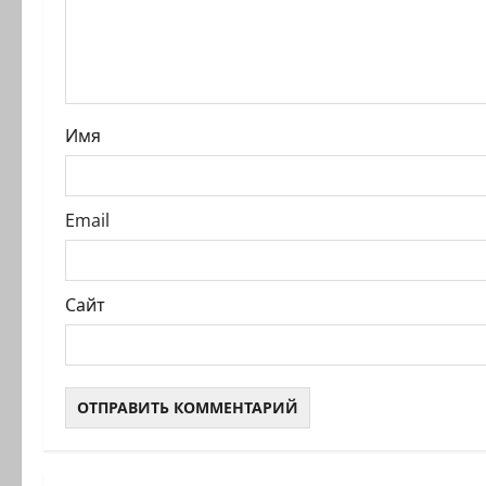
а
п
и
Имя
с
и
Email
Сайт