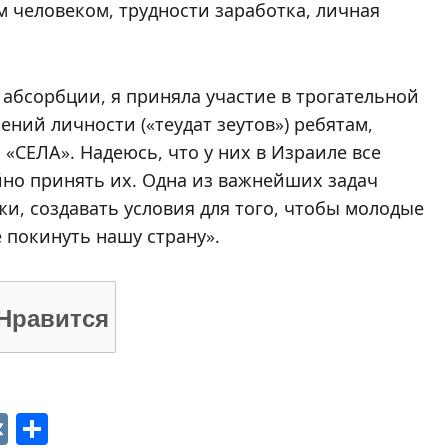
 человеком, трудности заработка, личная
 абсорбции, я приняла участие в трогательной
ний личности («теудат зеутов») ребятам,
СЕЛА». Надеюсь, что у них в Израиле все
йно принять их. Одна из важнейших задач
жи, создавать условия для того, чтобы молодые
 покинуть нашу страну».
Нравится
p
ger
gram
ber
VK
Отправить