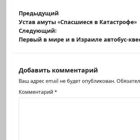
Н
Предыдущий
Устав амуты «Спасшиеся в Катастрофе»
а
Следующий:
в
Первый в мире и в Израиле автобус-кве
и
г
Добавить комментарий
а
Ваш адрес email не будет опубликован.
Обязате
ц
Комментарий
*
и
я
з