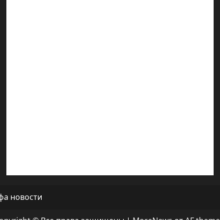
Марк Котлярский Телеграмм Канал
Наш мир — взгляд из Израиля
Ближний Восток
Геополитика
Новости из стран
Кибервойна Технология
Полемика на сайте
Редколегия сайта 2025
Хайфа новости
фа новости