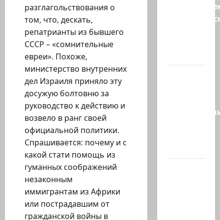
Могуществе
разглагольствования о
мусульманс
том, что, дескать,
страны
репатрианты из бывшего
создают
СССР – «сомнительные
новый…
евреи». Похоже,
министерство внутренних
Сегодня
дел Израиля приняло эту
отмечается
досужую болтовню за
день
руководство к действию и
подкаблучн
возвело в ранг своей
Кто
официальной политики.
таковой
Спрашивается: почему и с
-…
какой стати помощь из
гуманных соображений
Голос
незаконным
одинокого
иммигрантам из Африки
в
или пострадавшим от
пустыне
гражданской войны в
Левый