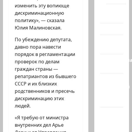
изменить эту вопиюще
Помним
дискриминационную
Холокост
политику», — сказала
Юлия Малиновская.
Видео
По убеждению депутата,
Израиль
давно пора навести
сегодня
порядок в регламентации
Литературн
проверок по делам
гостиная
граждан страны —
репатриантов из бывшего
Марк
СССР и их близких
Котлярский
родственников и пресечь
Телеграмм
дискриминацию этих
Канал
людей.
Наш мир
«Я требую от министра
— взгляд
внутренних дел Арье
из