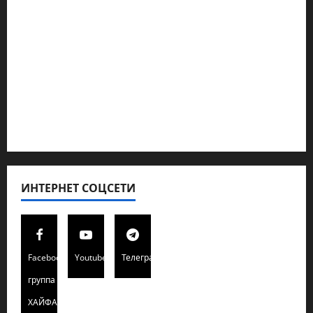
Новости из стран
Кибервойна Технология
Полемика на сайте
Редколегия сайта 2025
Хайфа новости
ИНТЕРНЕТ СОЦСЕТИ
Facebook
Youtube
Телеграмм
группа
ХАЙФАИНФО