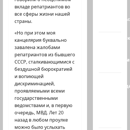
5250
вкладе репатриантов во
зенитных
все сферы жизни нашей
управляемы
страны.
ракет к…
«Но при этом моя
Макаронни
канцелярия буквально
рехнулись?
завалена жалобами
Высший
репатриантов из бывшего
администр
СССР, сталкивающимися с
суд…
бездушной бюрократией
и вопиющей
Зини
дискриминацией,
предупрежда
проявляемыми всеми
обещания
государственными
ХАМАСа
ведомствами и, в первую
вредны
очередь, МВД. Лет 20
для
назад в любом проулке
нашего…
можно было услыхать