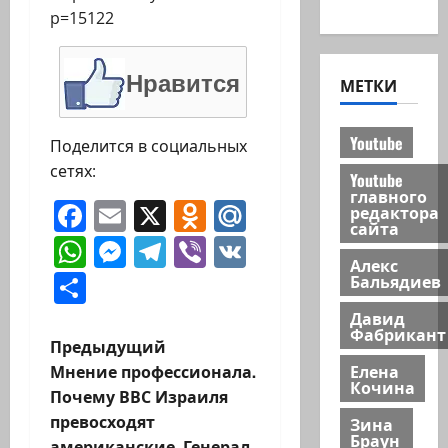
новости
p=15122
Нравится
МЕТКИ
Youtube
Поделится в социальных
сетях:
Youtube
главного
Facebook
Email
X
Odnoklassniki
Mail.Ru
редактора
сайта
WhatsApp
Messenger
Telegram
Viber
VK
Алекс
Отправить
Бальядиев
Давид
Фабрикант
Н
Предыдущий
Елена
Мнение профессионала.
а
Кочина
Почему ВВС Израиля
превосходят
Зина
в
Браун
американские. Генерал