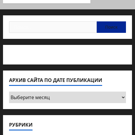
Найти:
Статьи об медицине Израиля
АРХИВ САЙТА ПО ДАТЕ ПУБЛИКАЦИИ
Архив
сайта
по
дате
РУБРИКИ
публикации