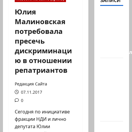
ЗАПИСИ
Юлия
Генерал,
Малиновская
который
потребовала
решил
не
пресечь
отвечать
дискриминаци
Председате
ю в отношении
Вчера
репатриантов
вечером
с
Редакция Сайта
разницей
07.11.2017
буквально
в
0
несколько
Сегодня по инициативе
минут…
фракции НДИ и лично
депутата Юлии
Почему