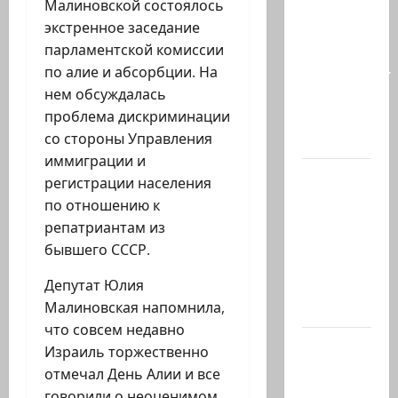
Малиновской состоялось
талант
экстренное заседание
так
парламентской комиссии
часто
по алие и абсорбции. На
соседствует
нем обсуждалась
с
проблема дискриминации
безумием?
со стороны Управления
Почему…
иммиграции и
В 2019-м
регистрации населения
Биньямину
по отношению к
Нетаниягу
репатриантам из
не
бывшего СССР.
хватило
Депутат Юлия
ровно
Малиновская напомнила,
одного…
что совсем недавно
США
Израиль торжественно
одобрили
отмечал День Алии и все
продажу
говорили о неоценимом