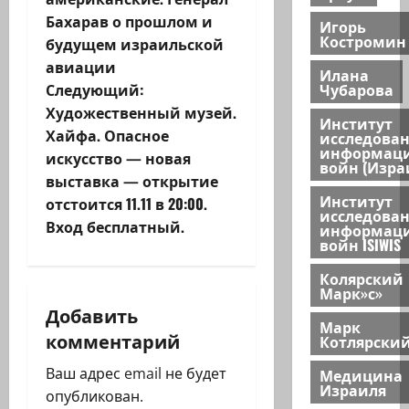
и
Бахарав о прошлом и
Игорь
Костромин
будущем израильской
г
авиации
Илана
Чубарова
Следующий:
а
Художественный музей.
Институт
ц
Хайфа. Опасное
исследова
информац
искусство — новая
войн (Изра
и
выставка — открытие
Институт
отстоится 11.11 в 20:00.
я
исследова
Вход бесплатный.
информац
войн ISIWIS
з
Колярский
а
Марк»с»
Добавить
п
Марк
комментарий
Котлярски
и
Ваш адрес email не будет
Медицина
Израиля
опубликован.