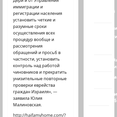
Дери и от Управления
Израиля
иммиграции и
Ближний
регистрации населения
Восток
установить четкие и
разумные сроки
Геополит
осуществления всех
Новост
процедур вообще и
из
рассмотрения
стран
обращений и просьб в
частности, установить
Кибервой
контроль над работой
Технологи
чиновников и прекратить
Полемика
унизительные повторные
на сайте
проверки еврейства
граждан Израиля», —
Редколеги
заявила Юлия
сайта 2025
Малиновская.
Хайфа
http://haifamyhome.com/?