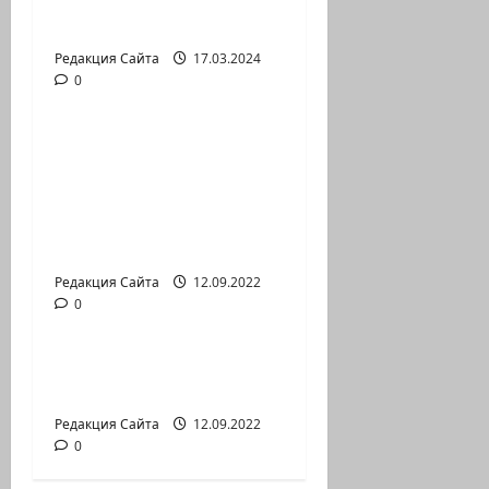
Выборы президента
России в Израиле
Редакция Сайта
17.03.2024
0
Новости на сайте (архив)
Новый сериал Амита
Коэна и Рона Лешема
— коммуникат
аг.Партизан
Входящие
Редакция Сайта
12.09.2022
0
Новости на сайте (архив)
Неизбежность пути
перемен
Редакция Сайта
12.09.2022
0