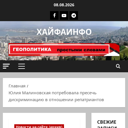
Перейти
08.08.2026
к
Facebook
Youtube
Телеграмм
содержимому
группа
ХАЙФАИНФО
ХАЙФАИНФО
Основное
меню
Главная
Юлия Малиновская потребовала пресечь
дискриминацию в отношении репатриантов
СВЕЖИЕ
Новости на сайте (архив)