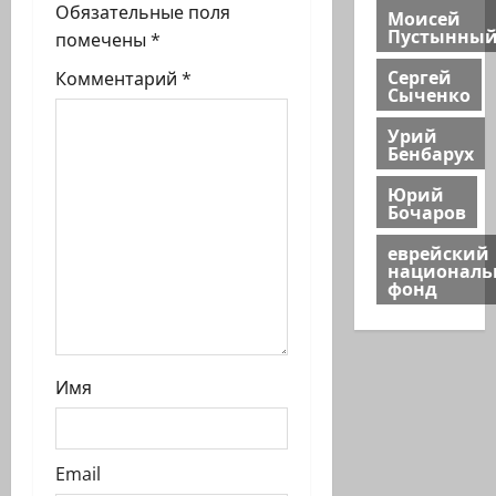
с
Обязательные поля
Моисей
Пустынны
и
помечены
*
Сергей
Комментарий
*
Сыченко
Урий
Бенбарух
Юрий
Бочаров
еврейский
национал
фонд
Имя
Email