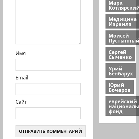
и
Марк
Котлярски
Медицина
Израиля
Моисей
Пустынны
Сергей
Имя
Сыченко
Урий
Бенбарух
Email
Юрий
Бочаров
еврейский
Сайт
национал
фонд