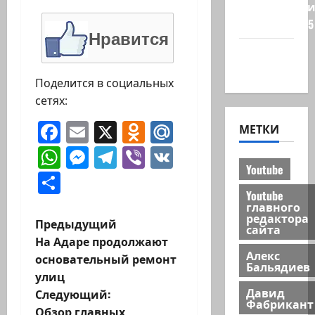
Редколеги
сайта 2025
Нравится
Хайфа
новости
Поделится в социальных
сетях:
Facebook
Email
X
Odnoklassniki
Mail.Ru
МЕТКИ
WhatsApp
Messenger
Telegram
Viber
VK
Youtube
Отправить
Youtube
главного
редактора
Н
Предыдущий
сайта
На Адаре продолжают
а
Алекс
основательный ремонт
Бальядиев
улиц
в
Давид
Следующий:
Фабрикант
Обзор главных