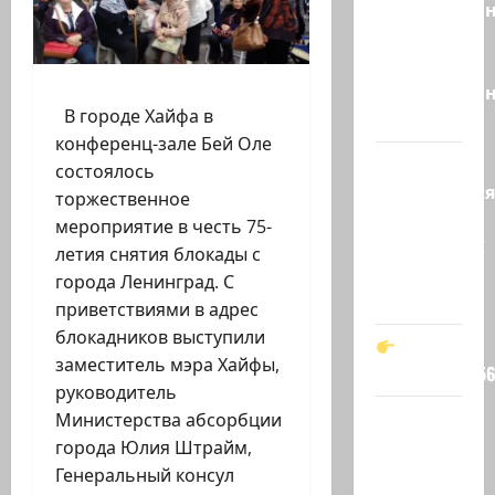
необразова
«Вы
просто
необразован
В городе Хайфа в
…
конференц-зале Бей Оле
Вот,
состоялось
оказывается
торжественное
кто спас
мероприятие в честь 75-
Зеленского!
летия снятия блокады с
Он —
города Ленинград. С
мой…
приветствиями в адрес
блокадников выступили
заместитель мэра Хайфы,
t.me/markkot5
руководитель
Обидели…
Министерства абсорбции
Эйнав
города Юлия Штрайм,
Цангаукер
Генеральный консул