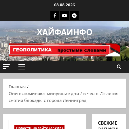
Перейти
08.08.2026
к
Facebook
Youtube
Телеграмм
содержимому
группа
ХАЙФАИНФО
ХАЙФАИНФО
Основное
меню
Главная
Они вспоминают минувшие дни / в честь 75-летия
снятия блокады с города Ленинград
СВЕЖИЕ
Новости на сайте (архив)