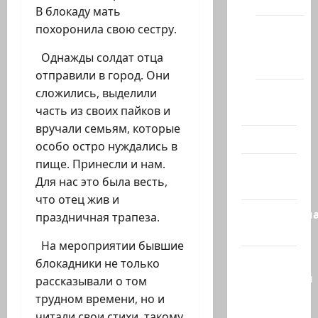
(архив)
В блокаду мать
Новости
похоронила свою сестру.
Хайфы
Однажды солдат отца
(архив)
отправили в город. Они
Помним
сложились, выделили
Холокост
часть из своих пайков и
вручали семьям, которые
Видео
особо остро нуждались в
пище. Принесли и нам.
Израиль
Для нас это была весть,
сегодня
что отец жив и
Литературн
праздничная трапеза.
гостиная
На мероприятии бывшие
Марк
блокадники не только
Котлярский
рассказывали о том
Телеграмм
трудном времени, но и
Канал
читали свои стихи, такому