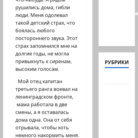
Times:
рушились дома, гибли
Администра
люди. Меня одолевал
Трампа
такой детский страх, что
искала
боялась любого
на…
постороннего звука. Этот
страх запомнился мне на
долгие годы, не могла
привыкнуть к сиренам,
РУБРИКИ
высоким голосам.
Актуально
Мой отец капитан
третьего ранга воевал на
Архив
ленинградском фронте,
статей
мама работала в две
сайта
смены, а я оставалась
Новости
дома одна. Она от себя
на
отрывала, чтобы хоть
сайте
немного накормить меня.