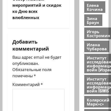
и
мероприятий и скидок
Елена
г
Кочина
ко Дню всех
влюбленных
Зина
а
Браун
ц
Игорь
Костромин
и
Добавить
Илана
комментарий
Чубарова
я
Ваш адрес email не будет
Институт
з
исследова
опубликован.
информац
войн (Изра
Обязательные поля
а
помечены
*
Институт
п
исследова
Комментарий
*
информац
войн ISIWIS
и
Колярский
с
Марк»с»