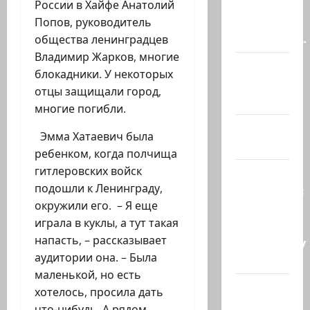
выдворили
России в Хайфе Анатолий
с
Попов, руководитель
заседании…
общества ленинградцев
Владимир Жарков, многие
@markkot56
блокадники. У некоторых
posted a
отцы защищали город,
video
многие погибли.
А вы так
Эмма Хатаевич была
можете?
ребенком, когда полчища
гитлеровских войск
Иранские
подошли к Ленинграду,
источники:
окружили его. – Я еще
Иран
играла в куклы, а тут такая
близок к
напасть, – рассказывает
тотальному
аудитории она. – Была
к…
маленькой, но есть
Сообщение
хотелось, просила дать
в New York
что-нибудь. А рядом