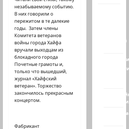
незабываемому событию.
Наш мир
В них говорили о
— взгляд
пережитом в те далекие
из
годы. Затем члены
Израиля
Комитета ветеранов
Ближний
войны города Хайфа
Восток
вручали выходцам из
блокадного города
Геополит
Почетные грамоты и,
Новост
только что вышедший,
из
журнал «Хайфский
стран
ветеран». Торжество
закончилось прекрасным
Кибервой
концертом.
Технологи
Полемика
Давид
на сайте
Фабрикант