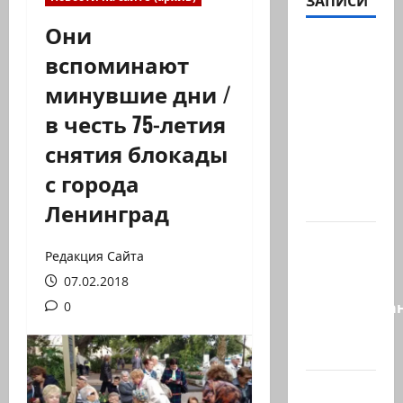
ЗАПИСИ
Они
Часть 2-я
вспоминают
6.
минувшие дни /
Сегодня
вечером
в честь 75-летия
они
снятия блокады
проводят
с города
Йоава
через…
Ленинград
Это пост
Редакция Сайта
Шломо
07.02.2018
Фильбера,
опубликова
0
незадолго
до…
Вы