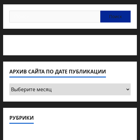
Найти:
Статьи об медицине Израиля
АРХИВ САЙТА ПО ДАТЕ ПУБЛИКАЦИИ
Архив
сайта
по
дате
РУБРИКИ
публикации
Актуально