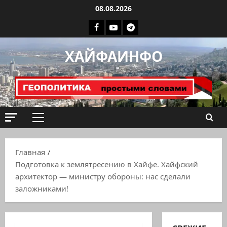
Перейти
08.08.2026
к
Facebook
Youtube
Телеграмм
содержимому
группа
ХАЙФАИНФО
ХАЙФАИНФО
Основное
меню
Главная
Подготовка к землятресению в Хайфе. Хайфский
архитектор — министру обороны: нас сделали
заложниками!