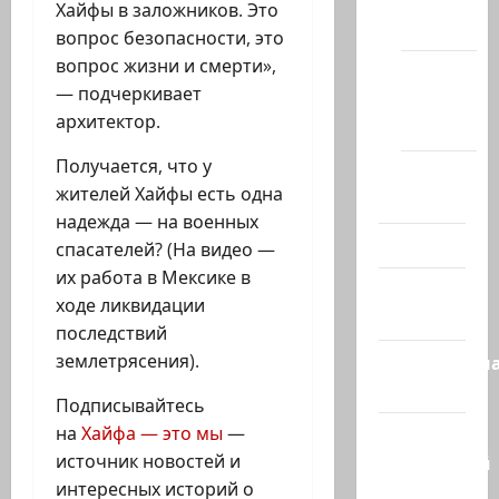
сайте
Хайфы в заложников. Это
(архив)
вопрос безопасности, это
вопрос жизни и смерти»,
Новости
— подчеркивает
Хайфы
архитектор.
(архив)
Получается, что у
Помним
жителей Хайфы есть одна
Холокост
надежда — на военных
Видео
спасателей? (На видео —
их работа в Мексике в
Израиль
ходе ликвидации
сегодня
последствий
землетрясения).
Литературн
гостиная
Подписывайтесь
на
Хайфа — это мы
—
Марк
источник новостей и
Котлярский
интересных историй о
Телеграмм