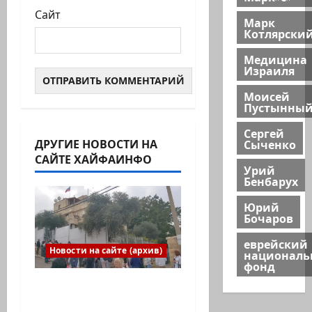
Сайт
Марк
Котлярски
Медицина
Израиля
Моисей
Пустынны
Сергей
ДРУГИЕ НОВОСТИ НА
Сыченко
САЙТЕ ХАЙФАИНФО
Урий
Бенбарух
Юрий
Бочаров
еврейский
Новости на сайте (архив)
национал
фонд
Выборы президента
России в Израиле