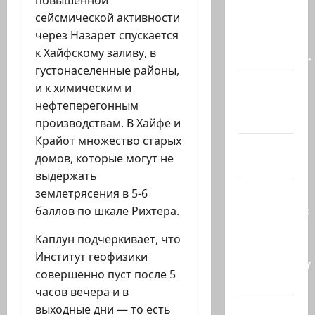
повышенной
Цангаукер
сейсмической активности
выдворили
через Назарет спускается
с
к Хайфскому заливу, в
заседании…
густонаселенные районы,
@markkot56
и к химическим и
posted a
нефтеперегонным
video
производствам. В Хайфе и
Крайот множество старых
А вы так
домов, которые могут не
можете?
выдержать
Иранские
землетрясения в 5-6
источники:
баллов по шкале Рихтера.
Иран
Каплун подчеркивает, что
близок к
Институт геофизики
тотальному
совершенно пуст после 5
к…
часов вечера и в
Сообщение
выходные дни — то есть