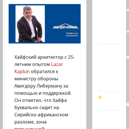
Вы
необразова
«Вы
просто
необразован
…
Вот,
оказывается
Хайфский архитектор с 25-
кто спас
летним опытом
Lazar
Зеленского!
Kaplun
обратился к
Он —
министру обороны
мой…
Авигдору Либерману за
помощью и поддержкой.
Он отметил, что Хайфа
t.me/markkot5
буквально сидит на
Сирийско-африканском
Обидели…
разломе, зона
Эйнав