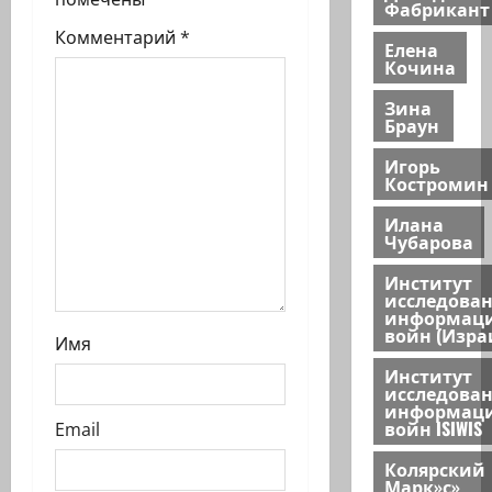
Фабрикант
с
Комментарий
*
Елена
Кочина
и
Зина
Браун
Игорь
Костромин
Илана
Чубарова
Институт
исследова
информац
войн (Изра
Имя
Институт
исследова
информац
войн ISIWIS
Email
Колярский
Марк»с»