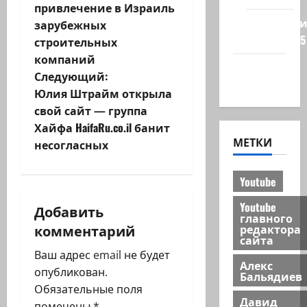
привлечение в Израиль
в
Редколеги
зарубежных
сайта 2025
и
строительных
компаний
Хайфа
г
Следующий:
новости
Юлия Штрайм открыла
а
свой сайт — группа
ц
Хайфа HaifaRu.co.il банит
МЕТКИ
несогласных
и
Youtube
я
Youtube
Добавить
з
главного
комментарий
редактора
сайта
а
Ваш адрес email не будет
Алекс
п
опубликован.
Бальядиев
Обязательные поля
и
Давид
помечены
*