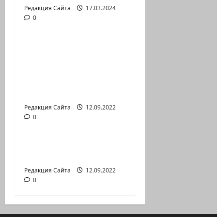
Редакция Сайта
17.03.2024
0
Новости на сайте (архив)
Новый сериал Амита
Коэна и Рона Лешема
— коммуникат
аг.Партизан
Входящие
Редакция Сайта
12.09.2022
0
Новости на сайте (архив)
Неизбежность пути
перемен
Редакция Сайта
12.09.2022
0