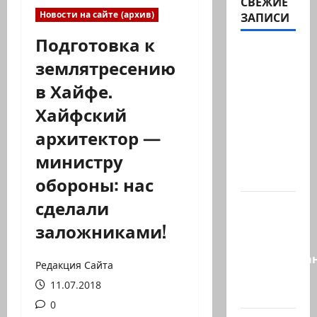
СВЕЖИЕ
Новости на сайте (архив)
ЗАПИСИ
Подготовка к
Часть 2-я
землятресению
6.
в Хайфе.
Сегодня
вечером
Хайфский
они
архитектор —
проводят
министру
Йоава
через…
обороны: нас
сделали
Это пост
Шломо
заложниками!
Фильбера,
опубликова
Редакция Сайта
незадолго
11.07.2018
до…
0