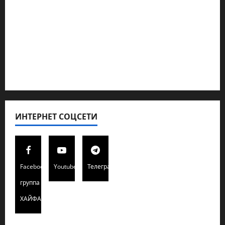
Кибервойна Технология
Полемика на сайте
Редколегия сайта 2025
Хайфа новости
ИНТЕРНЕТ СОЦСЕТИ
Facebook
Youtube
Телеграмм
группа
ХАЙФАИНФО