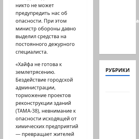
в New York
никто не может
Times:
предупредить нас об
Администра
опасности. При этом
Трампа
министр обороны давно
искала
выделил средства на
на…
постоянного дежурного
специалиста.
«Хайфа не готова к
РУБРИКИ
землетрясению.
Бездействие городской
Актуально
администрации,
торможение проектов
Архив
реконструкции зданий
статей
(ТАМА-38), невнимание к
сайта
опасности исходящей от
Новости
химических предприятий
на
— превращает жителей