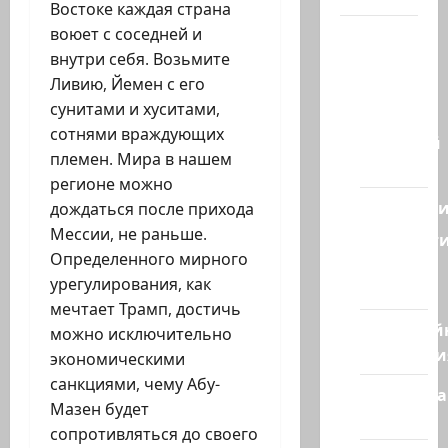
Востоке каждая страна
воюет с соседней и
Наш мир
внутри себя. Возьмите
— взгляд
Ливию, Йемен с его
из
сунитами и хуситами,
Израиля
сотнями враждующих
Ближний
племен. Мира в нашем
Восток
регионе можно
Геополит
дождаться после прихода
Мессии, не раньше.
Новост
Определенного мирного
из
урегулирования, как
стран
мечтает Трамп, достичь
Кибервой
можно исключительно
Технологи
экономическими
санкциями, чему Абу-
Полемика
Мазен будет
на сайте
сопротивляться до своего