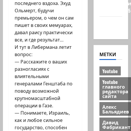
Редколеги
последнего вздоха. Эхуд
сайта 2025
Ольмерт, будучи
премьером, о чем он сам
Хайфа
пишет в своих мемуарах,
новости
давал раису практически
все, и где результат…
И тут в Либермана летит
МЕТКИ
вопрос:
— Расскажите о ваших
разногласиях с
Youtube
влиятельными
Youtube
генералами Генштаба по
главного
редактора
поводу возможной
сайта
крупномасштабной
операции в Газе.
Алекс
Бальядиев
— Понимаете, Израиль,
как и любое сильное
Давид
Фабрикант
государство, способен