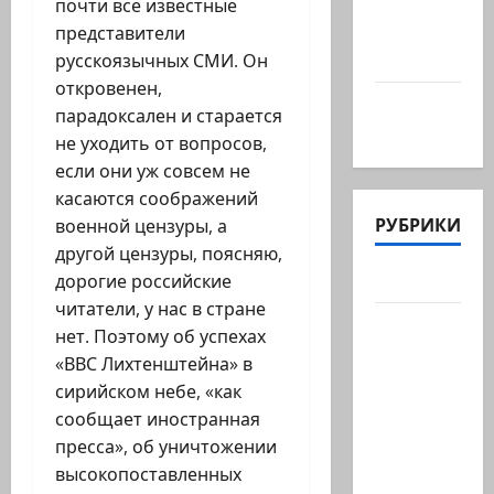
@markkot56
почти все известные
posted a
представители
video
русскоязычных СМИ. Он
откровенен,
А вы так
парадоксален и старается
можете?
не уходить от вопросов,
если они уж совсем не
касаются соображений
РУБРИКИ
военной цензуры, а
другой цензуры, поясняю,
Актуально
дорогие российские
читатели, у нас в стране
Архив
нет. Поэтому об успехах
статей
«ВВС Лихтенштейна» в
сайта
сирийском небе, «как
Новости
сообщает иностранная
на
пресса», об уничтожении
сайте
высокопоставленных