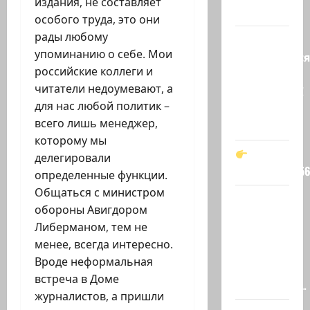
издания, не составляет
…
особого труда, это они
рады любому
Вот,
упоминанию о себе. Мои
оказывается
российские коллеги и
кто спас
читатели недоумевают, а
Зеленского!
для нас любой политик –
Он —
всего лишь менеджер,
мой…
которому мы
делегировали
t.me/markkot5
определенные функции.
Общаться с министром
Обидели…
обороны Авигдором
Эйнав
Либерманом, тем не
Цангаукер
менее, всегда интересно.
выдворили
Вроде неформальная
с
встреча в Доме
заседании…
журналистов, а пришли