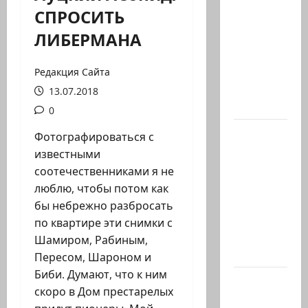
Вице-
СПРОСИТЬ
президент
ЛИБЕРМАНА
США
Дж.Д.Вэнс
обо всей
Редакция Сайта
ситуации
13.07.2018
с…
0
Абу-
Фотографироваться с
Даби,
известными
которого
соотечественниками я не
не видно
люблю, чтобы потом как
в
бы небрежно разбросать
заголовках
по квартире эти снимки с
Когда в
Шамиром, Рабиным,
мире…
Пересом, Шароном и
Биби. Думают, что к ним
Часть 2-я
скоро в Дом престарелых
6.