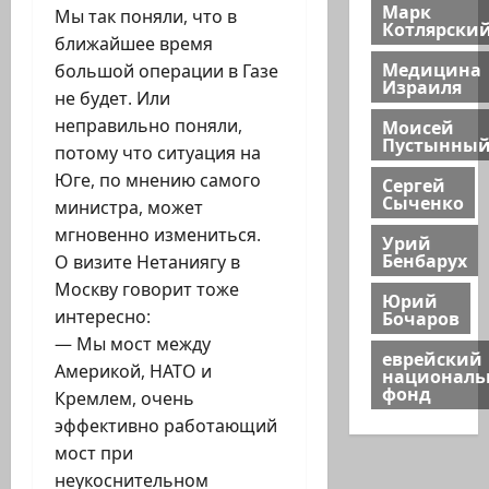
Марк
Мы так поняли, что в
Котлярски
ближайшее время
Медицина
большой операции в Газе
Израиля
не будет. Или
Моисей
неправильно поняли,
Пустынны
потому что ситуация на
Юге, по мнению самого
Сергей
Сыченко
министра, может
мгновенно измениться.
Урий
Бенбарух
О визите Нетаниягу в
Москву говорит тоже
Юрий
Бочаров
интересно:
— Мы мост между
еврейский
Америкой, НАТО и
национал
фонд
Кремлем, очень
эффективно работающий
мост при
неукоснительном