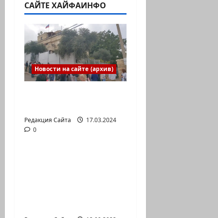
САЙТЕ ХАЙФАИНФО
Новости на сайте (архив)
Выборы президента
России в Израиле
Редакция Сайта
17.03.2024
0
Новости на сайте (архив)
Новый сериал Амита
Коэна и Рона Лешема
— коммуникат
аг.Партизан
Входящие