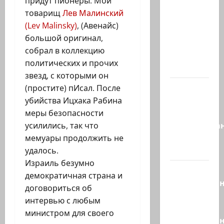
придут пионеры. Мой
Сегодня
товарищ
Лев Малинский
вечером
(Lev Malinsky)
, (Авенайс)
они
большой оригинал,
проводят
собрал в коллекцию
Йоава
политических и прочих
через…
звезд, с которыми он
Это пост
(простите) пИсал. После
Шломо
убийства Ицхака Рабина
Фильбера,
меры безопасности
опубликова
усилились, так что
незадолго
мемуары продолжить не
до…
удалось.
Израиль безумно
Вы
демократичная страна и
необразова
договориться об
«Вы
интервью с любым
просто
министром для своего
необразован