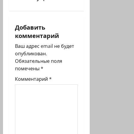
а
ц
и
Добавить
комментарий
я
Ваш адрес email не будет
з
опубликован.
Обязательные поля
а
помечены
*
п
Комментарий
*
и
с
и