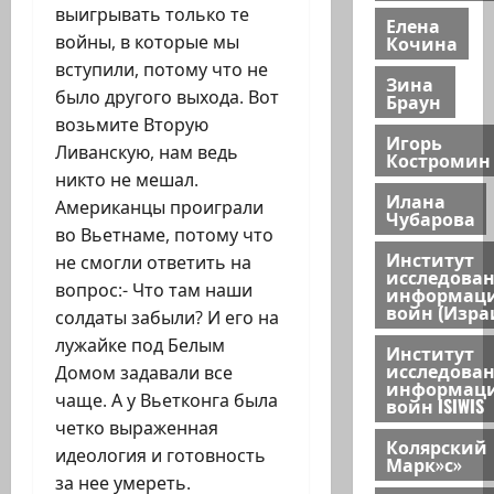
выигрывать только те
Елена
Кочина
войны, в которые мы
вступили, потому что не
Зина
было другого выхода. Вот
Браун
возьмите Вторую
Игорь
Ливанскую, нам ведь
Костромин
никто не мешал.
Илана
Американцы проиграли
Чубарова
во Вьетнаме, потому что
Институт
не смогли ответить на
исследова
вопрос:- Что там наши
информац
войн (Изра
солдаты забыли? И его на
лужайке под Белым
Институт
исследова
Домом задавали все
информац
чаще. А у Вьетконга была
войн ISIWIS
четко выраженная
Колярский
идеология и готовность
Марк»с»
за нее умереть.