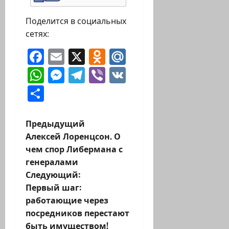
Поделится в социальных
сетях:
Facebook
Email
X
Odnoklassniki
Mail.Ru
WhatsApp
Messenger
Telegram
Viber
VK
Отправить
Н
Предыдущий
Алексей Лоренцсон. О
а
чем спор Либермана с
генералами
в
Следующий:
и
Первый шаг:
работающие через
г
посредников перестают
быть имуществом!