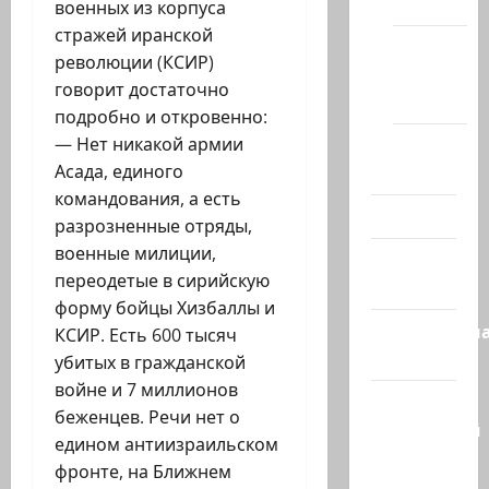
(архив)
военных из корпуса
стражей иранской
Новости
революции (КСИР)
Хайфы
говорит достаточно
(архив)
подробно и откровенно:
— Нет никакой армии
Помним
Асада, единого
Холокост
командования, а есть
Видео
разрозненные отряды,
военные милиции,
Израиль
переодетые в сирийскую
сегодня
форму бойцы Хизбаллы и
Литературн
КСИР. Есть 600 тысяч
гостиная
убитых в гражданской
войне и 7 миллионов
Марк
беженцев. Речи нет о
Котлярский
едином антиизраильском
Телеграмм
фронте, на Ближнем
Канал