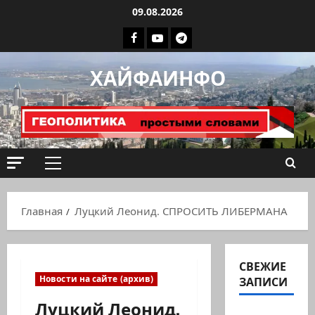
Перейти
09.08.2026
к
Facebook
Youtube
Телеграмм
содержимому
группа
ХАЙФАИНФО
ХАЙФАИНФО
Основное
меню
Главная
Луцкий Леонид. СПРОСИТЬ ЛИБЕРМАНА
СВЕЖИЕ
Новости на сайте (архив)
ЗАПИСИ
Луцкий Леонид.