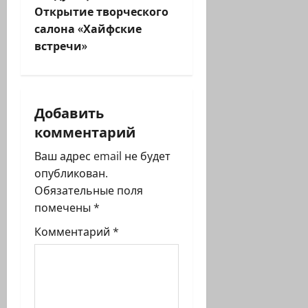
и
Открытие творческого
салона «Хайфские
г
встречи»
а
ц
Добавить
и
комментарий
я
Ваш адрес email не будет
опубликован.
з
Обязательные поля
помечены
*
а
Комментарий
*
п
и
с