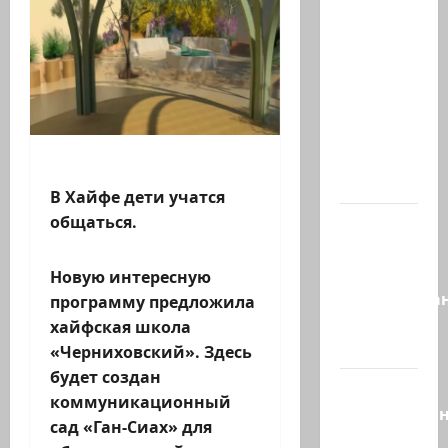
Часть 2-я
6.
Сегодня
вечером
они
проводят
Йоава
через…
В Хайфе дети учатся
общаться.
Это пост
Шломо
Фильбера,
Новую интересную
опубликова
программу предложила
незадолго
хайфская школа
до…
«Черниховский». Здесь
будет создан
Вы
коммуникационный
необразова
сад «Ган-Сиах» для
«Вы