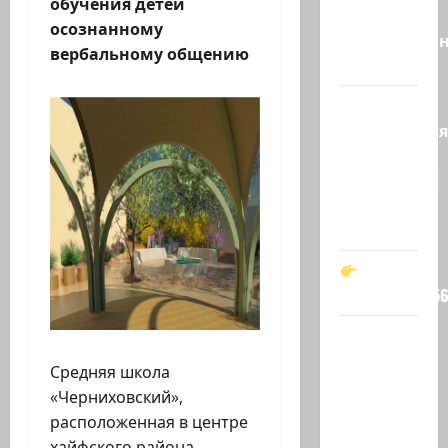
обучения детей
просто
осознанному
необразован
вербальному общению
…
Вот,
оказывается
кто спас
Зеленского!
Он —
мой…
t.me/markkot5
Обидели…
Эйнав
Средняя школа
Цангаукер
«Черниховский»,
выдворили
расположенная в центре
с
хайфского района