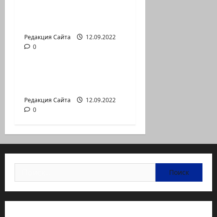
аг.Партизан
Входящие
Редакция Сайта
12.09.2022
0
Новости на сайте (архив)
Неизбежность пути
перемен
Редакция Сайта
12.09.2022
0
Найти:
Статьи об медицине Израиля