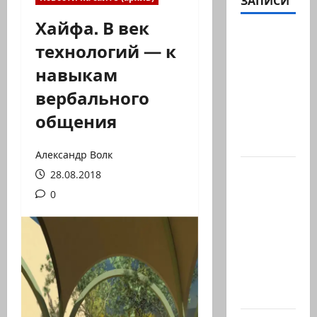
ЗАПИСИ
Хайфа. В век
Вице-
технологий — к
президент
навыкам
США
Дж.Д.Вэнс
вербального
обо всей
общения
ситуации
с…
Александр Волк
Абу-
28.08.2018
Даби,
0
которого
не видно
в
заголовках
Когда в
мире…