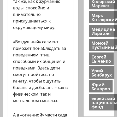
Колярский
так же, как к журчанию
Марк»с»
воды, спокойно и
внимательно
Марк
Котлярски
прислушиваться к
окружающему миру.
Медицина
Израиля
«Воздушный» сегмент
Моисей
Пустынны
поможет понаблюдать за
поведением птиц,
Сергей
Сыченко
способами их общения и
повадками. Здесь дети
Урий
смогут пройтись по
Бенбарух
канату, чтобы ощутить
Юрий
баланс и дисбаланс – как в
Бочаров
физическом, так и
еврейский
ментальном смыслах.
национал
фонд
А в «огненной» части сада