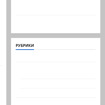
Турция возмутилась нарушением
границ — в регионе…
Кара божья? 4 августа, во время матча
регионального…
РУБРИКИ
Актуально
Архив статей сайта
Новости на сайте (архив)
Новости Хайфы (архив)
Помним Холокост
Видео