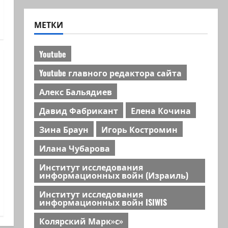
МЕТКИ
Youtube
Youtube главного редактора сайта
Алекс Бальядиев
Давид Фабрикант
Елена Кочина
Зина Браун
Игорь Костромин
Илана Чубарова
Институт исследования
информационных войн (Израиль)
Институт исследования
информационных войн ISIWIS
Колярский Марк»с»