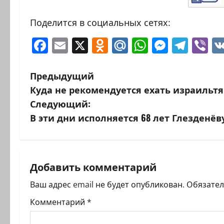
Поделится в социальных сетях:
Facebook
Email
X
Odnoklassniki
Mail.Ru
WhatsAp
Messen
Tele
Vi
Н
Предыдущий
Куда не рекомендуется ехать израильт
а
Следующий:
в
В эти дни исполняется 68 лет Глезденё
и
г
Добавить комментарий
а
Ваш адрес email не будет опубликован.
Обязате
ц
Комментарий
*