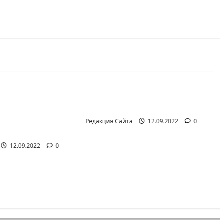
айте (архив)
Новости на сайте (архив)
иал Амита
Неизбежность пути
она Лешема —
перемен
т аг.Партизан
Редакция Сайта
12.09.2022
0
12.09.2022
0