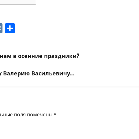
p
ger
gram
ber
VK
Отправить
янам в осенние праздники?
ву Валерию Васильевичу…
льные поля помечены
*