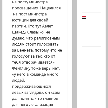
психолога
на посту министра
Елены…
просвещения. Нацелился
на пост министра
Йемен
юстиции для своей
снова на
партии. Кто тут Аелет
пороге
Шакед? Слазь! «Я не
большой
думаю, что религиозным
войны:…
людям стоит голосовать
за Беннета, потому что не
Что
голосуют за тех, кто от
покупать,
тебя отворачивается».
когда
Фейглину тоже веры нет,
продавать
«у него в команде много
и к чему
людей,
готовиться:
придерживающихся
…
левых взглядов», он «сам
Президент
дал понять, что главное
Ирана —
для него легализация