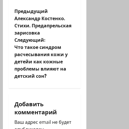
Н
Предыдущий
Александр Костенко.
а
Стихи. Предапрельская
зарисовка
в
Следующий:
и
Что такое синдром
расчесывания кожи у
г
детейи как кожные
проблемы влияют на
а
детский сон?
ц
и
Добавить
я
комментарий
з
Ваш адрес email не будет