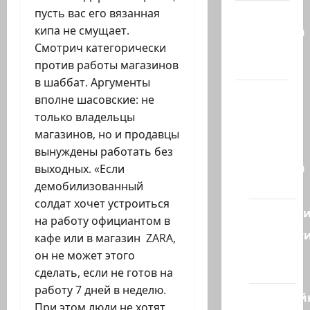
пусть вас его вязанная
Марк
кипа не смущает.
Котлярский
Смотрич категорически
Телеграмм
против работы магазинов
Канал
в шаббат. Аргументы
Наш мир
вполне шасовские: не
— взгляд
только владельцы
из
магазинов, но и продавцы
Израиля
вынуждены работать без
Ближний
выходных. «Если
Восток
демобилизованный
солдат хочет устроиться
Геополит
на работу официантом в
Новост
кафе или в магазин ZARA,
из
он не может этого
стран
сделать, если не готов на
работу 7 дней в неделю.
Кибервой
При этом люди не хотят