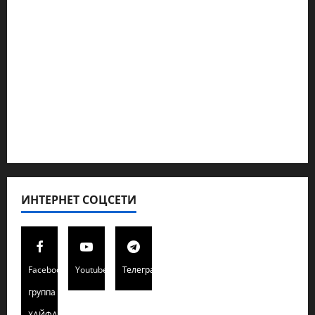
Геополитика
Новости из стран
Кибервойна Технология
Полемика на сайте
Редколегия сайта 2025
Хайфа новости
ИНТЕРНЕТ СОЦСЕТИ
Facebook
Youtube
Телеграмм
группа
ХАЙФАИНФО