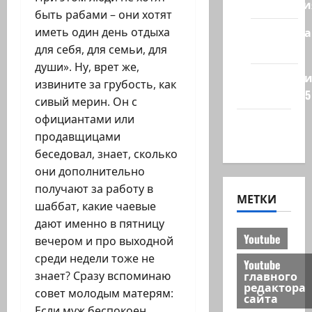
Технологи
быть рабами – они хотят
Полемика
иметь один день отдыха
на сайте
для себя, для семьи, для
души». Ну, врет же,
Редколеги
извините за грубость, как
сайта 2025
сивый мерин. Он с
официантами или
Хайфа
продавщицами
новости
беседовал, знает, сколько
они дополнительно
получают за работу в
МЕТКИ
шаббат, какие чаевые
дают именно в пятницу
Youtube
вечером и про выходной
среди недели тоже не
Youtube
главного
знает? Сразу вспоминаю
редактора
совет молодым матерям:
сайта
Если муж беспокоен,