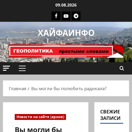
Перейти
09.08.2026
к
Facebook
Youtube
Телеграмм
содержимому
группа
ХАЙФАИНФО
ХАЙФАИНФО
Основное
меню
Главная
Вы могли бы полюбить радикала?
СВЕЖИЕ
Новости на сайте (архив)
ЗАПИСИ
Вы могли бы