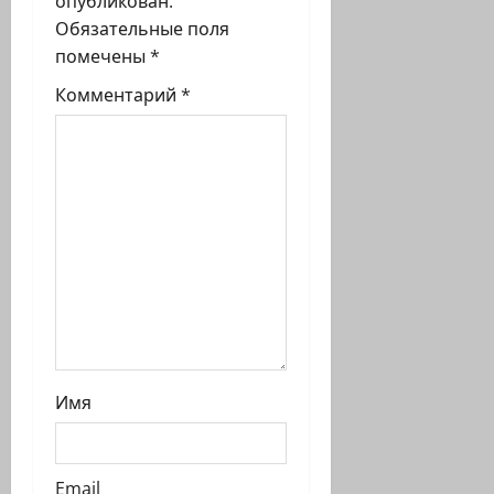
опубликован.
а
Обязательные поля
п
помечены
*
Комментарий
*
и
с
и
Имя
Email