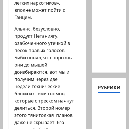
КСИРу:
легких наркотиков»,
«Зачем
вполне может пойти с
война с
Ганцем.
США,
Альянс, безусловно,
когда
продукт Нетаниягу,
мы…
озабоченного утечкой в
Козел,
песок правых голосов.
козел, а
Биби понял, что порознь
умный…
они до мышей
доизбираются, вот мы и
получим через две
недели технические
РУБРИКИ
блоки из семи гномов,
которые с треском начнут
Актуально
делиться. Второй номер
Архив
этого тянитолкая планов
статей
даже не скрывает. Его
сайта