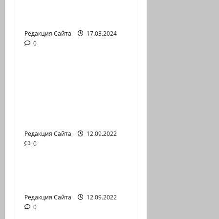
Выборы президента
России в Израиле
Редакция Сайта
17.03.2024
0
Новости на сайте (архив)
Новый сериал Амита
Коэна и Рона Лешема
— коммуникат
аг.Партизан
Входящие
Редакция Сайта
12.09.2022
0
Новости на сайте (архив)
Неизбежность пути
перемен
Редакция Сайта
12.09.2022
0