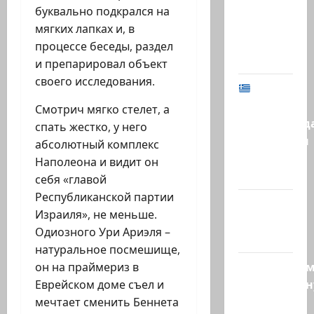
не
буквально подкрался на
хватило
мягких лапках и, в
ровно
процессе беседы, раздел
одного…
и препарировал объект
своего исследования.
МИД
Израиля
Смотрич мягко стелет, а
предупрежд
спать жестко, у него
израильтян
абсолютный комплекс
в
Наполеона и видит он
Греции:…
себя «главой
Республиканской партии
@markkot56
Израиля», не меньше.
posted a
Одиозного Ури Ариэля –
video
натуральное посмешище,
Продолжае
он на праймериз в
традиционн
Еврейском доме съел и
рубрику
мечтает сменить Беннета