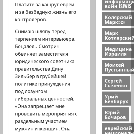
информац
Платите за кашрут евреи
войн ISIWIS
и за безбедную жизнь его
Колярский
контролеров.
Марк»с»
Снимаю шляпу перед
Марк
Котлярски
терпением интервьюера.
Бецалель Смотрич
Медицина
Израиля
обвиняет заместителя
юридического советника
Моисей
правительства Дину
Пустынны
Зильбер в грубейшей
Сергей
политике принуждения
Сыченко
под лозунгом
Урий
либеральных ценностей.
Бенбарух
«Она запрещает мне
Юрий
проводить мероприятия с
Бочаров
раздельным участием
еврейский
мужчин и женщин. Она
национал