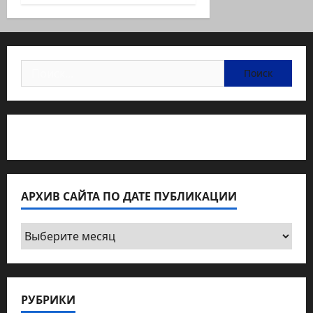
Найти:
Статьи об медицине Израиля
АРХИВ САЙТА ПО ДАТЕ ПУБЛИКАЦИИ
Архив
сайта
по
дате
РУБРИКИ
публикации