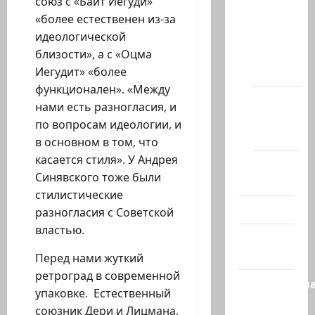
союз с «Байт Иегуди»
«более естественен из-за
Новости
идеологической
на
близости», а с «Оцма
сайте
Иегудит» «более
(архив)
функционален». «Между
Новости
нами есть разногласия, и
Хайфы
по вопросам идеологии, и
(архив)
в основном в том, что
касается стиля». У Андрея
Помним
Синявского тоже были
Холокост
стилистические
Видео
разногласия с Советской
властью.
Израиль
сегодня
Перед нами жуткий
ретроград в современной
Литературн
упаковке. Естественный
гостиная
союзник Дери и Лицмана,