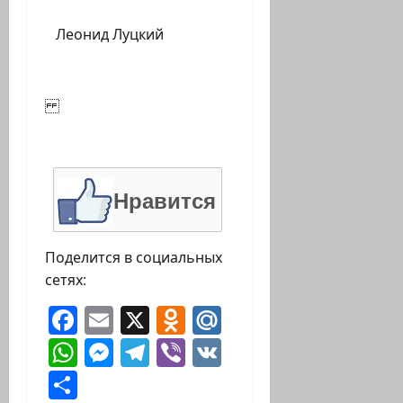
Леонид Луцкий
Нравится
Поделится в социальных
сетях:
Facebook
Email
X
Odnoklassniki
Mail.Ru
WhatsApp
Messenger
Telegram
Viber
VK
Отправить