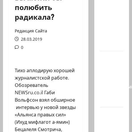
Министр
полюбить
Нир
радикала?
Баркат
на
рабочей
Редакция Сайта
встрече с
28.03.2019
послом…
0
Очередной
скандал
Тихо аплодирую хорошей
в сети.
журналистской работе.
Молодой
Обозреватель
религиозны
NEWSru.co.il Габи
парень
Вольфсон взял обширное
в…
интервью у новой звезды
В 2019-м
«Альянса правых сил»
Биньямину
(Ихуд мифлагот а-ямин)
Нетаниягу
Бецалеля Смотрича,