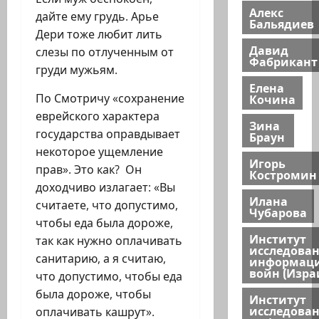
Алекс
дайте ему грудь. Арье
Бальядиев
Дери тоже любит лить
Давид
слезы по отлученным от
Фабрикант
груди мужьям.
Елена
Кочина
По Смотричу «сохранение
еврейского характера
Зина
государства оправдывает
Браун
некоторое ущемление
Игорь
прав». Это как? Он
Костромин
доходчиво излагает: «Вы
Илана
считаете, что допустимо,
Чубарова
чтобы еда была дороже,
Институт
так как нужно оплачивать
исследова
санитарию, а я считаю,
информац
войн (Изра
что допустимо, чтобы еда
была дороже, чтобы
Институт
исследова
оплачивать кашрут».