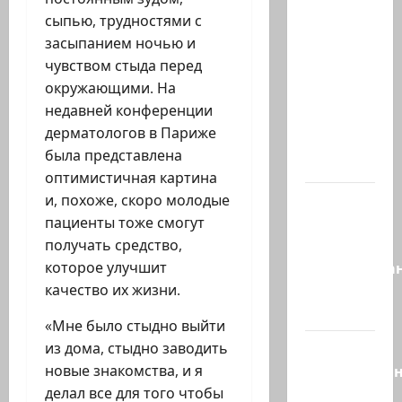
Часть 2-я
сыпью, трудностями с
6.
засыпанием ночью и
Сегодня
чувством стыда перед
вечером
окружающими. На
они
недавней конференции
проводят
дерматологов в Париже
Йоава
была представлена
через…
оптимистичная картина
Это пост
и, похоже, скоро молодые
Шломо
пациенты тоже смогут
Фильбера,
получать средство,
опубликова
которое улучшит
незадолго
качество их жизни.
до…
«
Мне было стыдно выйти
Вы
из дома, стыдно заводить
необразова
новые знакомства, и я
«Вы
делал все для того чтобы