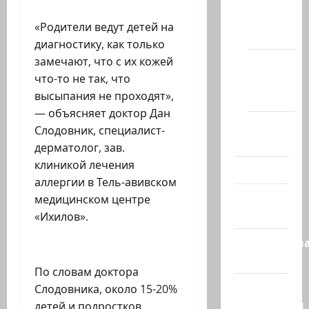
на
сайте
«Родители ведут детей на
(архив)
диагностику, как только
замечают, что с их кожей
Новости
что-то не так, что
Хайфы
высыпания не проходят»,
(архив)
— объясняет доктор Дан
Помним
Слодовник, специалист-
Холокост
дерматолог, зав.
клиникой лечения
Видео
аллергии в Тель-авивском
Израиль
медицинском центре
сегодня
«Ихилов».
Литературн
гостиная
По словам доктора
Марк
Слодовника, около 15-20%
Котлярский
детей и подростков