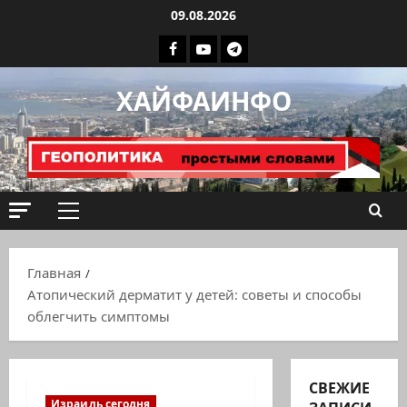
Перейти
09.08.2026
к
Facebook
Youtube
Телеграмм
содержимому
группа
ХАЙФАИНФО
ХАЙФАИНФО
Основное
меню
Главная
Атопический дерматит у детей: советы и способы
облегчить симптомы
СВЕЖИЕ
Израиль сегодня