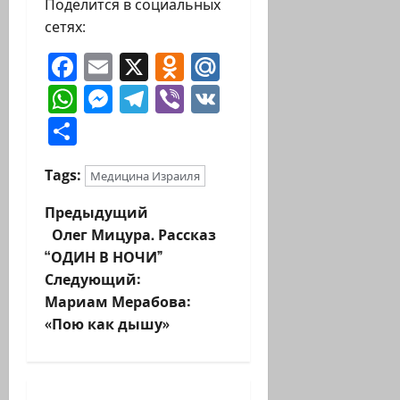
Поделится в социальных
сетях:
Facebook
Email
X
Odnoklassniki
Mail.Ru
WhatsApp
Messenger
Telegram
Viber
VK
Отправить
Tags:
Медицина Израиля
Н
Предыдущий
Олег Мицура. Рассказ
а
“ОДИН В НОЧИ”
Следующий:
в
Мариам Мерабова:
и
«Пою как дышу»
г