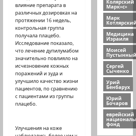
Колярский
влияние препарата в
Марк»с»
различных дозировках на
Марк
протяжении 16 недель,
Котлярски
контрольная группа
Медицина
получала плацебо.
Израиля
Исследование показало,
Моисей
что лечение дупилумабом
Пустынны
значительно повлияло на
Сергей
исчезновение кожных
Сыченко
поражений и зуда и
улучшило качество жизни
Урий
Бенбарух
пациентов, по сравнению
с пациентами из группы
Юрий
Бочаров
плацебо.
еврейский
национал
фонд
Улучшения на коже
наблюдались более чем у