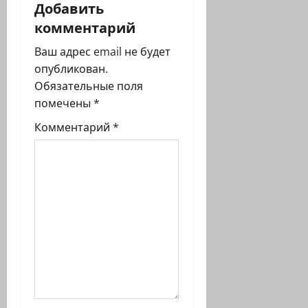
а
Добавить
комментарий
ц
Ваш адрес email не будет
и
опубликован.
я
Обязательные поля
помечены
*
з
Комментарий
*
а
п
и
с
и