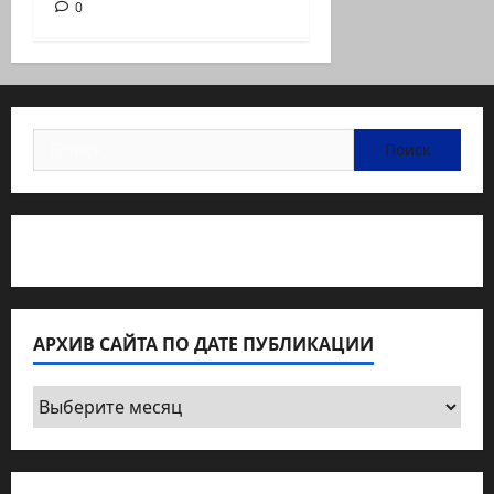
0
Найти:
Статьи об медицине Израиля
АРХИВ САЙТА ПО ДАТЕ ПУБЛИКАЦИИ
Архив
сайта
по
дате