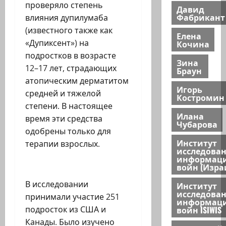
проверяло степень
Давид
Фабрикант
влияния дупилумаба
(известного также как
Елена
«Дупиксент») на
Кочина
подростков в возрасте
Зина
12–17 лет, страдающих
Браун
атопическим дерматитом
Игорь
средней и тяжелой
Костромин
степени. В настоящее
Илана
время эти средства
Чубарова
одобрены только для
Институт
терапии взрослых.
исследова
информац
войн (Изра
В исследовании
Институт
исследова
принимали участие 251
информац
войн ISIWIS
подросток из США и
Канады
. Было изучено