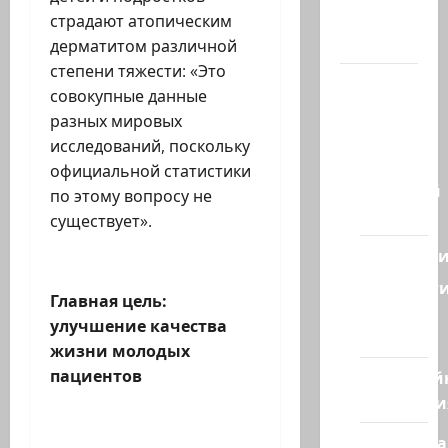
Телеграмм
страдают атопическим
Канал
дерматитом различной
степени тяжести: «Это
Наш мир
совокупные данные
— взгляд
разных мировых
из
исследований, поскольку
Израиля
официальной статистики
Ближний
по этому вопросу не
Восток
существует».
Геополит
Новост
Главная цель:
из
улучшение качества
стран
жизни молодых
пациентов
Кибервой
Технологи
Полемика