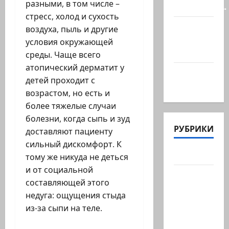
разными, в том числе –
заседании…
стресс, холод и сухость
@markkot56
воздуха, пыль и другие
posted a
условия окружающей
video
среды. Чаще всего
атопический дерматит у
А вы так
детей проходит с
можете?
возрастом, но есть и
более тяжелые случаи
болезни, когда сыпь и зуд
РУБРИКИ
доставляют пациенту
сильный дискомфорт. К
Актуально
тому же никуда не деться
и от социальной
Архив
составляющей этого
статей
недуга: ощущения стыда
сайта
из-за сыпи на теле.
Новости