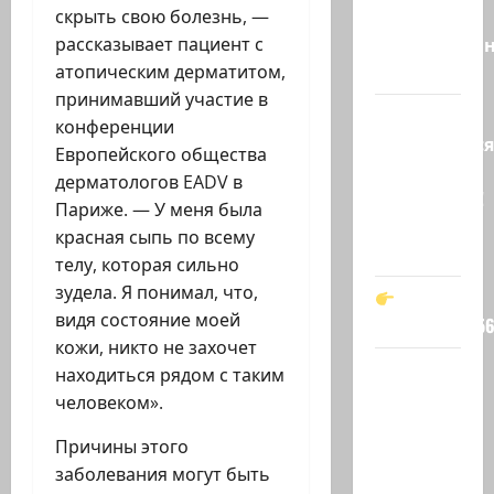
просто
скрыть свою болезнь, —
необразован
рассказывает пациент с
…
атопическим дерматитом,
принимавший участие в
Вот,
конференции
оказывается
Европейского общества
кто спас
дерматологов EADV в
Зеленского!
Париже. — У меня была
Он —
красная сыпь по всему
мой…
телу, которая сильно
зудела. Я понимал, что,
видя состояние моей
t.me/markkot5
кожи, никто не захочет
Обидели…
находиться рядом с таким
Эйнав
человеком».
Цангаукер
Причины этого
выдворили
заболевания могут быть
с