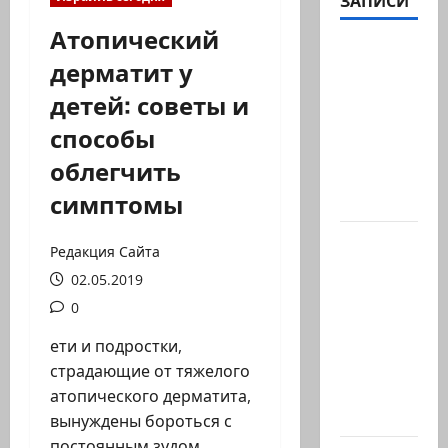
ЗАПИСИ
Атопический
Вице-
дерматит у
президент
детей: советы и
США
Дж.Д.Вэнс
способы
обо всей
облегчить
ситуации
симптомы
с…
Абу-
Редакция Сайта
Даби,
02.05.2019
которого
0
не видно
в
ети и подростки,
заголовках
страдающие от тяжелого
Когда в
атопического дерматита,
мире…
вынуждены бороться с
постоянным зудом,