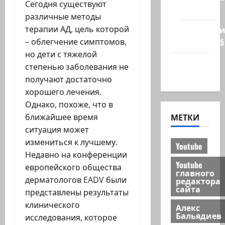
Сегодня существуют
на сайте
различные методы
терапии АД, цель которой
Редколеги
– облегчение симптомов,
сайта 2025
но дети с тяжелой
Хайфа
степенью заболевания не
новости
получают достаточно
хорошего лечения.
Однако, похоже, что в
МЕТКИ
ближайшее время
ситуация может
измениться к лучшему.
Youtube
Недавно на конференции
Youtube
европейского общества
главного
дерматологов EADV были
редактора
сайта
представлены результаты
клинического
Алекс
Бальядиев
исследования, которое