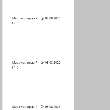
Дж.Д.Вэнс обо всей
ситуации с…
Марк Котлярский
Израиль сегодня
08.08.2026
0
Марк Котлярский Телеграмм Канал
Абу-Даби, которого
не видно в
заголовках Когда в
мире…
Марк Котлярский
Израиль сегодня
08.08.2026
0
Марк Котлярский Телеграмм Канал
Часть 2-я 6. Сегодня
вечером они
проводят Йоава
через…
Марк Котлярский
08.08.2026