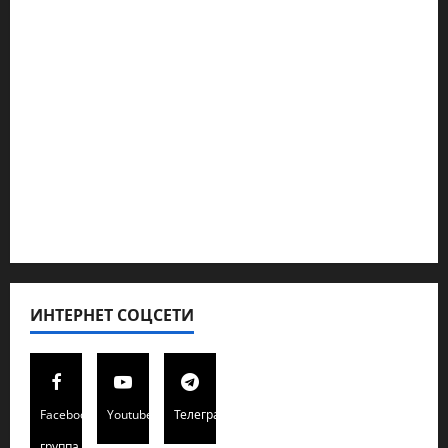
Геополитика
Новости из стран
Кибервойна Технология
Полемика на сайте
Редколегия сайта 2025
Хайфа новости
ИНТЕРНЕТ СОЦСЕТИ
Facebook
Youtube
Телеграмм
группа