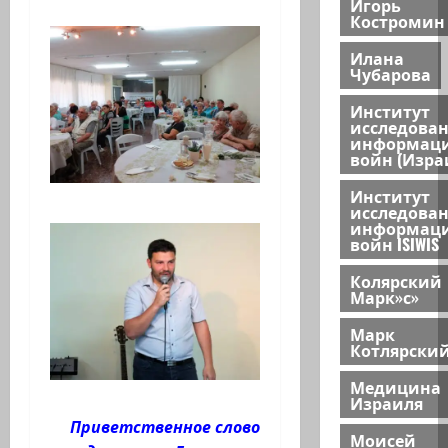
Игорь
Костромин
Илана
Чубарова
Институт
исследова
информац
войн (Изра
Институт
исследова
информац
войн ISIWIS
Колярский
Марк»с»
Марк
Котлярски
Медицина
Израиля
Приветственное слово
Моисей