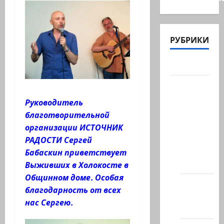
РУБРИКИ
Актуально
Архив
статей
Руководитель
сайта
благотворительной
Новости
организации ИСТОЧНИК
на
РАДОСТИ Сергей
сайте
Бабаскин приветствует
(архив)
Выживших в Холокосте в
Общинном доме. Особая
Новости
благодарность от всех
Хайфы
нас Сергею.
(архив)