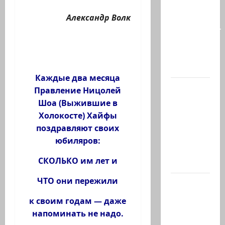
так
часто
Александр Волк
соседствует
с
безумием?
Почему…
Каждые два месяца
В 2019-м
Правление Ницолей
Биньямину
Шоа (Выжившие в
Нетаниягу
Холокосте) Хайфы
не
поздравляют своих
хватило
юбиляров:
ровно
СКОЛЬКО им лет и
одного…
ЧТО они пережили
США
одобрили
к своим годам — даже
продажу
напоминать не надо.
5250