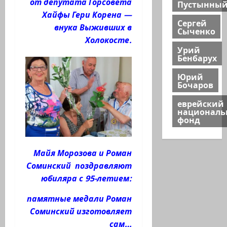
от депутата Горсовета
Пустынны
Хайфы Гери Корена —
Сергей
внука Выживших в
Сыченко
Холокосте.
Урий
Бенбарух
Юрий
Бочаров
еврейский
национал
фонд
Майя Морозова и Роман
Соминский поздравляют
юбиляра с 95-летием:
памятные медали Роман
Соминский изготовляет
сам…