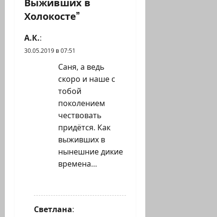
я
Выживших в
Холокосте
”
з
А.К.
:
а
30.05.2019 в 07:51
п
Саня, а ведь
и
скоро и наше с
тобой
с
поколением
чествовать
и
придётся. Как
выживших в
нынешние дикие
времена…
ОТВЕТИТЬ
Светлана
: