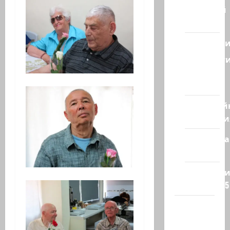
Ближний
Восток
Геополит
Новост
из
стран
Кибервой
Технологи
Полемика
на сайте
Редколеги
сайта 2025
Хайфа
новости