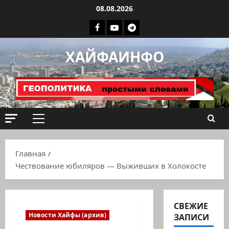
Перейти
08.08.2026
к
Facebook
Youtube
Телеграмм
содержимому
группа
ХАЙФАИНФО
ХАЙФАИНФО
Основное
меню
Главная
Чествование юбиляров — Выживших в Холокосте
СВЕЖИЕ
Новости Хайфы (архив)
ЗАПИСИ