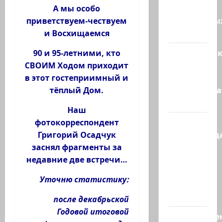
зенитных
А мы особо
управляемы
приветствуем-чествуем
ракет к…
и Восхищаемся
Макаронни
90 и 95-летними, кто
рехнулись?
СВОИМ Ходом приходит
Высший
в этот гостеприимный и
администр
тёплый Дом.
суд…
Наш
Зини
фотокорреспондент
предупрежда
Григорий Осадчук
обещания
заснял фрагменты за
ХАМАСа
недавние две встречи…
вредны
Уточню
статистику
:
для
нашего…
после декабрьской
Годовой итоговой
Могуществе