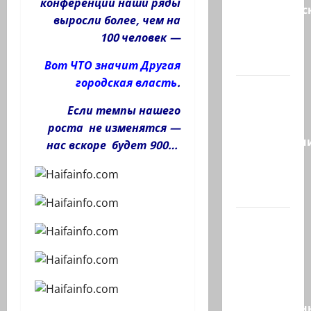
конференции наши ряды
мусульманс
выросли более, чем на
страны
100 человек —
создают
новый…
Вот ЧТО значит Другая
городская власть
.
Сегодня
отмечается
Если темпы нашего
день
роста не изменятся —
подкаблучн
нас вскоре будет 900…
Кто
таковой
-…
Голос
одинокого
в
пустыне
Левый
общественн