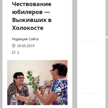
Чествование
Генерал,
юбиляров —
который
Выживших в
решил
не
Холокосте
отвечать
Председате
Редакция Сайта
29.05.2019
Вчера
вечером
2
с
разницей
буквально
в
несколько
минут…
Почему
талант