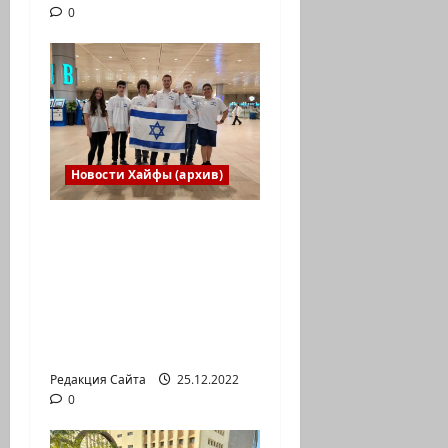
0
Новости Хайфы (архив)
Израильская сборная
впервые приняла
участие в
Международной
юниорской научной
олимпиаде
Редакция Сайта
25.12.2022
0