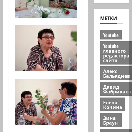
МЕТКИ
Youtube
Youtube
главного
редактора
сайта
Алекс
Бальядиев
Давид
Фабрикант
Елена
Кочина
Зина
Браун