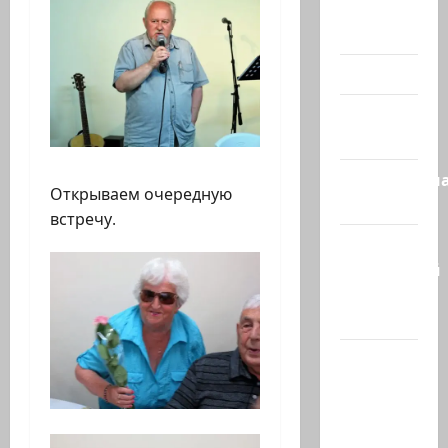
Помним
Холокост
Видео
Израиль
сегодня
Литературн
Открываем очередную
гостиная
встречу.
Марк
Котлярский
Телеграмм
Канал
Наш мир
— взгляд
из
Израиля