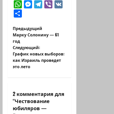
WhatsApp
Messenger
Telegram
Viber
VK
Отправить
Н
Предыдущий
Марку Солонину — 61
а
год
Следующий:
в
График новых выборов:
и
как Израиль проведет
это лето
г
а
ц
2 комментария для
“
Чествование
и
юбиляров —