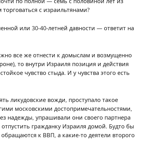
очти по полной — семь с половиной лет из
м торговаться с израильтянами?
нной или 30-40-летней давности — ответит на
ожно все же отнести к домыслам и возмущенно
роне), то внутри Израиля позиция и действия
тойкое чувство стыда. И у чувства этого есть
нять ликудовские вожди, проступало такое
угими московскими достопримечательностями,
без надежды, упрашивали они своего партнера
 отпустить гражданку Израиля домой. Будто бы
 обращаются к ВВП, а какие-то деятели второго