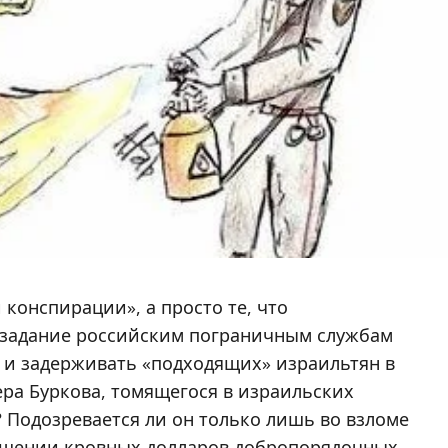
 конспирации», а просто те, что
 задание российским пограничным службам
 и задерживать «подходящих» израильтян в
ера Буркова, томящегося в израильских
 Подозревается ли он только лишь во взломе
ищении кровных долларов добропорядочных