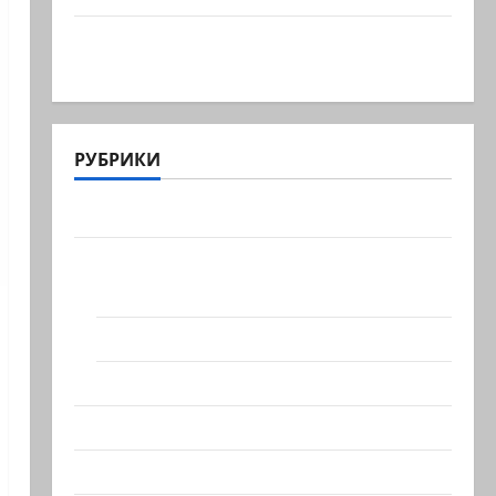
В секторе Газа прошли массовые
похороны 112 тел членов…
РУБРИКИ
Актуально
Архив статей сайта
Новости на сайте (архив)
Новости Хайфы (архив)
Помним Холокост
Видео
Израиль сегодня