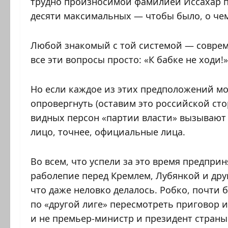
трудно произносимой фамилией Иссахар п
десяти максимальных — чтобы было, о че
Любой знакомый с той системой — совреме
все эти вопросы просто: «К бабке не ходи!»
Но если каждое из этих предположений м
опровергнуть (оставим это российской сто
видных персон «партии власти» вызывают с
лицо, точнее, официальные лица.
Во всем, что успели за это время предпри
раболепие перед Кремлем, Лубянкой и др
что даже неловко делалось. Робко, почти 
по «другой лиге» пересмотреть приговор и
и не премьер-министр и президент страны