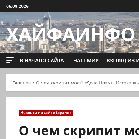
Перейти
06.08.2026
к
содержимому
ХАЙФАИНФО
В НАЧАЛО САЙТА
НАШ МИР — ВЗГЛЯД ИЗ 
Главная
О чем скрипит мост? «Дело Наамы Иссахар» 
Новости на сайте (архив)
О чем скрипит м