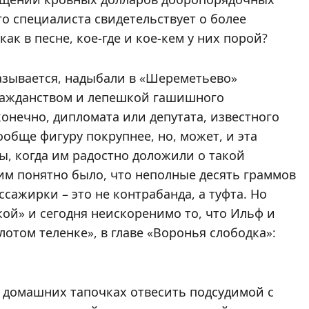
го специалиста свидетельствует о более
ак в песне, кое-где и кое-кем у них порой?
называется, надыбали в «Шереметьево»
ражданством и лепешкой гашишного
онечно, дипломата или депутата, известного
обще фигуру покрупнее, но, может, и эта
, когда им радостно доложили о такой
и им понятно было, что неполные десять граммов
сажирки – это не контрабанда, а туфта. Но
кой» и сегодня неискоренимо то, что Ильф и
лотом теленке», в главе «Воронья слободка»:
х домашних тапочках отвесить подсудимой с