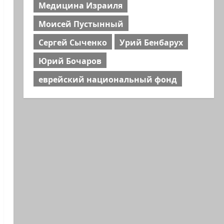
Медицина Израиля
Моисей Пустынный
Сергей Сыченко
Урий Бенбарух
Юрий Бочаров
еврейский национальный фонд