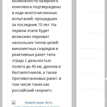
сайте
Возможности лазерного
(архив)
комплекса подтверждены
в ходе многочисленных
Новости
испытаний, прошедших
Хайфы
за последние 10 лет. На
(архив)
первом этапе будет
возможен перехват
Помним
нескольких типов целей:
Холокост
минометных снарядов и
Видео
реактивных ракет типа
«град» с дальностью
Израиль
полета до 40 км, дронов и
сегодня
беспилотников, а также
Литературн
противотанковых ракет, в
гостиная
том числе таких как
российский «корнет».
Марк
Котлярский
Телеграмм