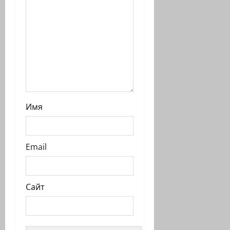
с
и
Имя
Email
Сайт