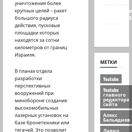
уничтожения более
Редколеги
крупных целей – ракет
сайта 2025
большого радиуса
действия, пусковые
Хайфа
площадки которых
новости
находятся за сотни
километров от границ
Израиля.
МЕТКИ
В планах отдела
разработки
Youtube
перспективных
Youtube
вооружений при
главного
редактора
минобороне создание
сайта
высокомобильных
Алекс
лазерных установок на
Бальядиев
базе бронетехники или
тягачей. Это позволит
Давид