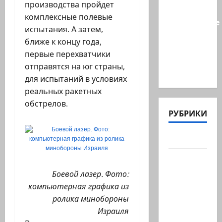
производства пройдет
БАГАЦу:
комплексные полевые
назначение
испытания. А затем,
министра
ближе к концу года,
Бен-
первые перехватчики
Гвира
отправятся на юг страны,
было…
для испытаний в условиях
реальных ракетных
обстрелов.
РУБРИКИ
Актуально
Архив
статей
Боевой лазер. Фото:
сайта
компьютерная графика из
Новости
ролика минобороны
на
Израиля