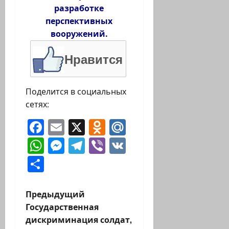
разработке
перспективных
вооружений.
Нравится
Поделится в социальных
сетях:
Facebook
Email
X
Odnoklassniki
Mail.Ru
WhatsApp
Messenger
Telegram
Viber
VK
Отправить
Н
Предыдущий
Государственная
а
дискриминация солдат,