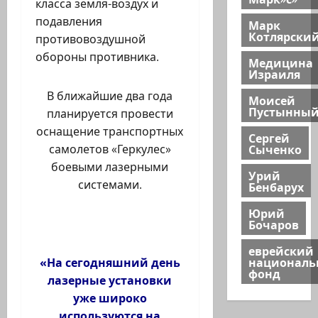
класса земля-воздух и
подавления
Марк
Котлярски
противовоздушной
обороны противника.
Медицина
Израиля
В ближайшие два года
Моисей
Пустынны
планируется провести
оснащение транспортных
Сергей
Сыченко
самолетов «Геркулес»
боевыми лазерными
Урий
системами.
Бенбарух
Юрий
Бочаров
еврейский
национал
«На сегодняшний день
фонд
лазерные установки
уже широко
используются на