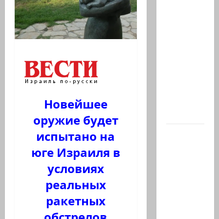
Кому
дан
Илуз?
Дан
Илуз,
беглый
депутат
из
Новейшее
«Ликуда»,
…
оружие будет
испытано на
Сегодня
в
юге Израиля в
Южном
условиях
Ливане
реальных
погиб-
майор
ракетных
Харель
обстрелов