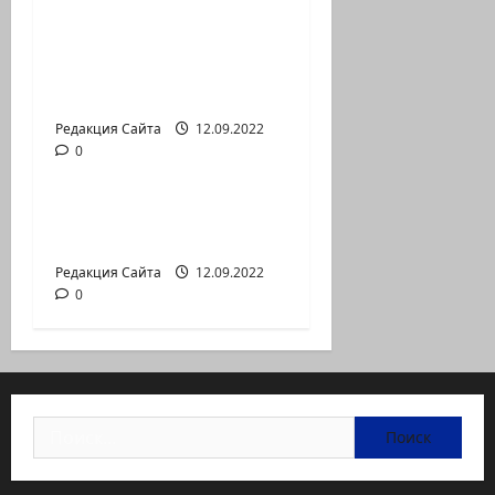
Коэна и Рона Лешема
— коммуникат
аг.Партизан
Входящие
Редакция Сайта
12.09.2022
0
Новости на сайте (архив)
Неизбежность пути
перемен
Редакция Сайта
12.09.2022
0
Найти: