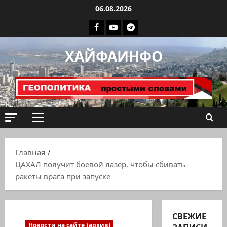
Перейти
06.08.2026
к
Facebook
Youtube
Телеграмм
содержимому
группа
ХАЙФАИНФО
ХАЙФАИНФО
Основное
меню
Главная
ЦАХАЛ получит боевой лазер, чтобы сбивать
ракеты врага при запуске
СВЕЖИЕ
Новости на сайте (архив)