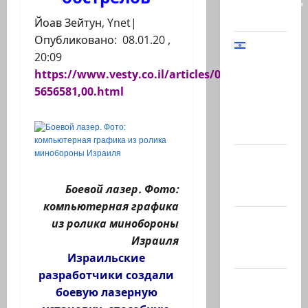
Биреншток,
34…
Йоав Зейтун, Ynet|
Опубликовано: 08.01.20 ,
20:09
Начальник
https://www.vesty.co.il/articles/0,7340,L-
Генштаба
5656581,00.html
ЦАХАЛ:
«В Газе
мы…
@markkot56
posted a
Боевой лазер. Фото:
video
компьютерная графика
@markkot56
из ролика минобороны
posted a
Израиля
photo
Израильские
разработчики создали
Ярден
боевую лазерную
Бибас,