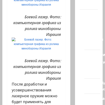
Канал
Наш мир
Боевой лазер. Фото:
— взгляд
компьютерная графика из
из
ролика минобороны
Израиля
Израиля
Ближний
Восток
Геополит
Боевой лазер. Фото:
Новост
компьютерная графика из
из
ролика минобороны
стран
Израиля
Кибервой
После доработки и
Технологи
усовершенствования
лазерное оружие можно
Полемика
будет применять для
на сайте