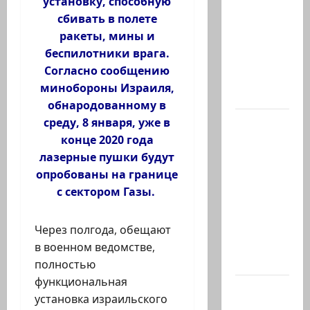
установку, способную
отец
сбивать в полете
Ариэля и
ракеты, мины и
Кфира, и
беспилотники врага.
муж
Согласно сообщению
Шири
минобороны Израиля,
Бибас,…
обнародованному в
Еще
среду, 8 января, уже в
один:
конце 2020 года
ожидается,
лазерные пушки будут
что
опробованы на границе
завтра
с сектором Газы.
Гилад
Эрдан
Через полгода, обещают
объявит
в военном ведомстве,
о…
полностью
функциональная
Нетаниягу
установка израильского
—