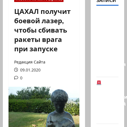
ЗАПИСИ
ЦАХАЛ получит
Газета
боевой лазер,
«Аль-
чтобы сбивать
Шарк
аль-
ракеты врага
Аваст»:
при запуске
Второй
этап
Редакция Сайта
соглашения
09.01.2020
о…
0
В
Германии
предотврат
возможный
теракт
в…