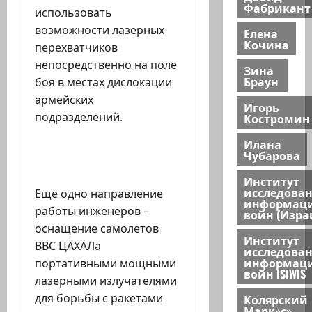
Фабрикант
использовать
возможности лазерных
Елена
Кочина
перехватчиков
непосредственно на поле
Зина
Браун
боя в местах дислокации
армейских
Игорь
подразделений.
Костромин
Илана
Чубарова
Институт
исследова
Еще одно направление
информац
работы инженеров –
войн (Изра
оснащение самолетов
Институт
ВВС ЦАХАЛа
исследова
информац
портативными мощными
войн ISIWIS
лазерными излучателями
для борьбы с ракетами
Колярский
Марк»с»