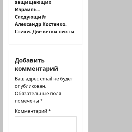
защищающих
в
Израиль…
и
Следующий:
Александр Костенко.
г
Стихи. Две ветки пихты
а
ц
Добавить
и
комментарий
я
Ваш адрес email не будет
опубликован.
з
Обязательные поля
помечены
*
а
Комментарий
*
п
и