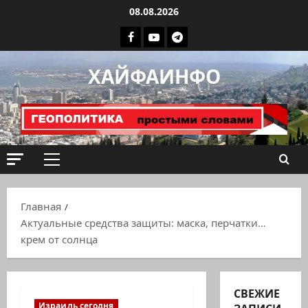
Перейти
08.08.2026
к
Facebook
Youtube
Телеграмм
содержимому
группа
ХАЙФАИНФО
ХАЙФАИНФО
Основное
меню
Главная
Актуальные средства защиты: маска, перчатки…
крем от солнца
СВЕЖИЕ
Израиль сегодня