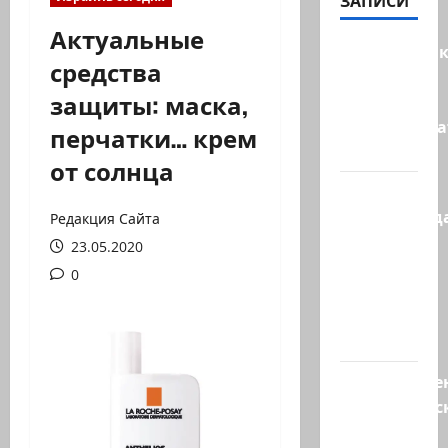
ЗАПИСИ
Актуальные
Макаронни
средства
рехнулись?
защиты: маска,
Высший
администр
перчатки… крем
суд…
от солнца
Зини
предупрежда
Редакция Сайта
обещания
23.05.2020
ХАМАСа
0
вредны
для
нашего…
Могуществе
мусульманс
страны