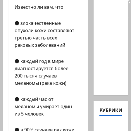
происходит,
Известно ли вам, что
когда
палестинец
приезжает
● злокачественные
работать
опухоли кожи составляют
в…
третью часть всех
раковых заболеваний
Ожидается,
что
● каждый год в мире
Саудовская
диагностируется более
Аравия,
200 тысяч случаев
Турция и
меланомы (рака кожи)
Пакистан…
● каждый час от
меланомы умирает один
РУБРИКИ
из 5 человек
Актуально
● в 90% случаев рак кожи