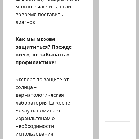
Архив
можно вылечить, если
статей
вовремя поставить
сайта
диагноз
Новости
на
Как мы можем
сайте
защититься? Прежде
(архив)
всего, не забывать о
профилактике!
Новости
Хайфы
Эксперт по защите от
(архив)
солнца –
Помним
дерматологическая
Холокост
лаборатория La Roche-
Posay напоминает
Видео
израильтянам о
необходимости
Израиль
использования
сегодня