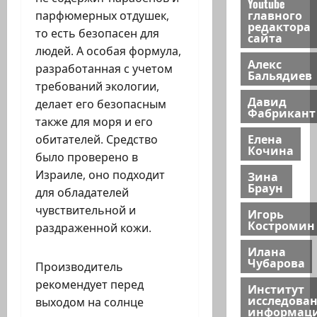
Youtube
главного
парфюмерных отдушек,
редактора
то есть безопасен для
сайта
людей. А особая формула,
Алекс
разработанная с учетом
Бальядиев
требований экологии,
Давид
делает его безопасным
Фабрикант
также для моря и его
Елена
обитателей. Средство
Кочина
было проверено в
Израиле, оно подходит
Зина
Браун
для обладателей
чувствительной и
Игорь
Костромин
раздраженной кожи.
Илана
Чубарова
Производитель
рекомендует перед
Институт
исследова
выходом на солнце
информац