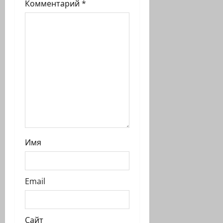
п
Комментарий
*
и
с
и
Имя
Email
Сайт