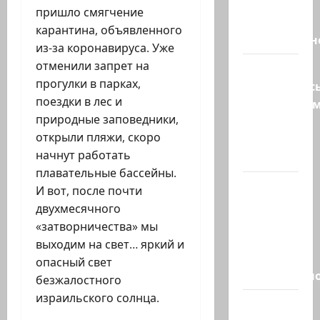
Трамп о
пришло смягчение
мире
карантина, объявленного
искусственн
из-за коронавируса. Уже
отменили запрет на
Турция
прогулки в парках,
возмутилас
поездки в лес и
нарушение
природные заповедники,
границ
открыли пляжи, скоро
— в
начнут работать
регионе…
плавательные бассейны.
Кара
И вот, после почти
божья? 4
двухмесячного
августа,
«затворничества» мы
во время
выходим на свет… яркий и
матча
опасный свет
региональн
безжалостного
израильского солнца.
Что