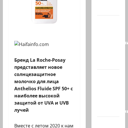
создают
новый…
Сегодня
отмечается
день
подкаблучн
Кто
таковой
Бренд La Roche-Posay
-…
представляет новое
солнцезащитное
Голос
молочко для лица
одинокого
Anthelios Fluide SPF 50+ с
в
наиболее высокой
пустыне
защитой от UVA и UVB
Левый
лучей
общественн
Президент
Вместе с летом 2020 к нам