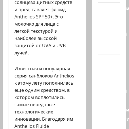
солнцезащитных средств
Литературн
и представляет флюид
гостиная
Anthelios SPF 50+. Это
молочко для лица с
Марк
легкой текстурой и
Котлярский
наиболее высокой
Телеграмм
защитой от UVA и UVB
Канал
лучей.
Наш мир
— взгляд
Известная и популярная
из
серия санблоков Anthelios
Израиля
к этому лету пополнилась
еще одним средством, в
Ближний
котором воплотились
Восток
самые передовые
Геополит
технологические
Новост
инновации. Благодаря им
из
Anthelios Fluide