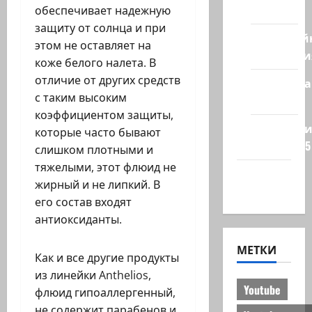
стран
обеспечивает надежную
защиту от солнца и при
Кибервой
этом не оставляет на
Технологи
коже белого налета. В
отличие от других средств
Полемика
с таким высоким
на сайте
коэффициентом защиты,
Редколеги
которые часто бывают
сайта 2025
слишком плотными и
тяжелыми, этот флюид не
Хайфа
жирный и не липкий. В
новости
его состав входят
антиоксиданты.
МЕТКИ
Как и все другие продукты
из линейки Anthelios,
Youtube
флюид гипоаллергенный,
не содержит парабенов и