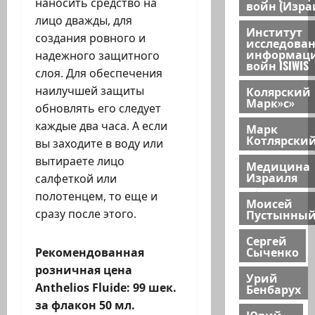
наносить средство на
войн (Изра
лицо дважды, для
Институт
создания ровного и
исследова
информац
надежного защитного
войн ISIWIS
слоя. Для обеспечения
Колярский
наилучшей защиты
Марк»с»
обновлять его следует
каждые два часа. А если
Марк
Котлярски
вы заходите в воду или
вытираете лицо
Медицина
Израиля
салфеткой или
полотенцем, то еще и
Моисей
Пустынны
сразу после этого.
Сергей
Сыченко
Рекомендованная
розничная цена
Урий
Anthelios Fluide: 99 шек.
Бенбарух
за флакон 50 мл.
Юрий