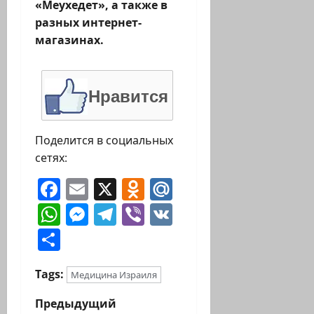
«Меухедет», а также в
разных интернет-
магазинах.
Нравится
Поделится в социальных
сетях:
Facebook
Email
X
Odnoklassniki
Mail.Ru
WhatsApp
Messenger
Telegram
Viber
VK
Отправить
Tags:
Медицина Израиля
Н
Предыдущий