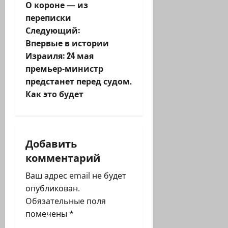
О короне — из
а
переписки
Следующий:
в
Впервые в истории
и
Израиля: 24 мая
премьер-министр
г
предстанет перед судом.
Как это будет
а
ц
и
Добавить
комментарий
я
Ваш адрес email не будет
з
опубликован.
Обязательные поля
а
помечены
*