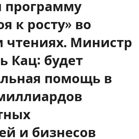
л программу
я к росту» во
м чтениях. Министр
ь Кац: будет
льная помощь в
 миллиардов
тных
й и бизнесов