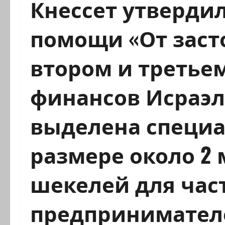
Кнессет утверди
помощи «От засто
втором и третье
финансов Исраэл
выделена специа
размере около 2
шекелей для час
предпринимателе