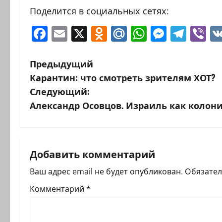
Поделится в социальных сетях:
Facebook
Email
X
Odnoklassniki
Mail.Ru
WhatsAp
Messen
Tele
Vi
Н
Предыдущий
Карантин: что смотреть зрителям ХОТ?
а
Следующий:
в
Александр Осовцов. Израиль как колон
и
г
Добавить комментарий
а
Ваш адрес email не будет опубликован.
Обязате
ц
Комментарий
*
и