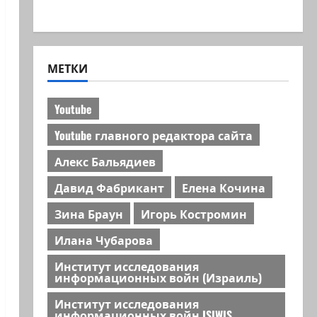
Хайфа новости
МЕТКИ
Youtube
Youtube главного редактора сайта
Алекс Бальядиев
Давид Фабрикант
Елена Кочина
Зина Браун
Игорь Костромин
Илана Чубарова
Институт исследования
информационных войн (Израиль)
Институт исследования
информационных войн ISIWIS