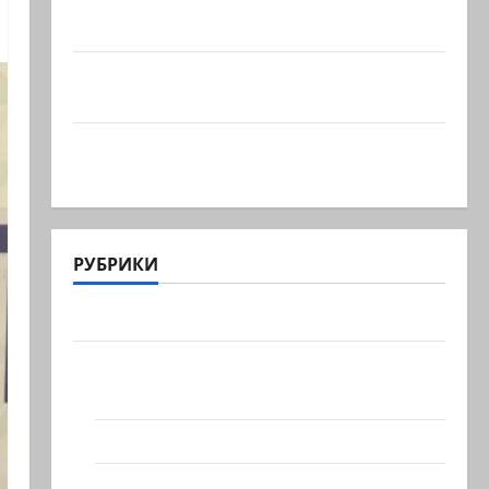
Могущественные мусульманские
страны создают новый…
Сегодня отмечается день
подкаблучника. Кто таковой -…
Голос одинокого в пустыне Левый
общественный…
РУБРИКИ
Актуально
Архив статей сайта
Новости на сайте (архив)
Новости Хайфы (архив)
Помним Холокост