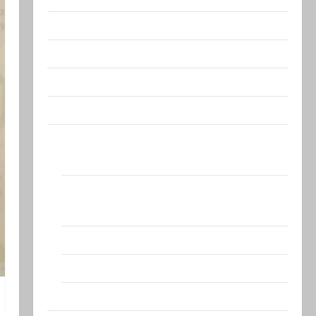
Видео
Израиль сегодня
Литературная гостиная
Марк Котлярский Телеграмм Канал
Наш мир — взгляд из Израиля
Ближний Восток
Геополитика
Новости из стран
Кибервойна Технология
Полемика на сайте
Редколегия сайта 2025