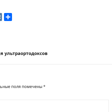
p
ger
gram
ber
VK
Отправить
ия ультраортодоксов
льные поля помечены
*