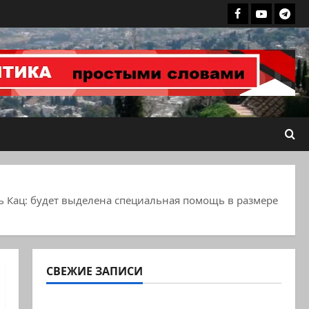
Facebook
Youtube
Теле
группа
ХАЙФАИНФ
ь Кац: будет выделена специальная помощь в размере
СВЕЖИЕ ЗАПИСИ
Генерал, который решил не отвечать