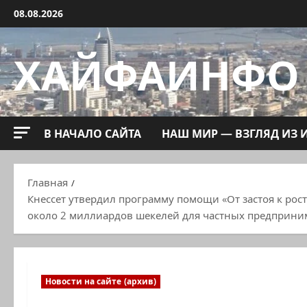
Перейти
08.08.2026
к
содержимому
ХАЙФАИНФО
В НАЧАЛО САЙТА
НАШ МИР — ВЗГЛЯД ИЗ 
Главная
Кнессет утвердил программу помощи «От застоя к рос
около 2 миллиардов шекелей для частных предприни
Новости на сайте (архив)