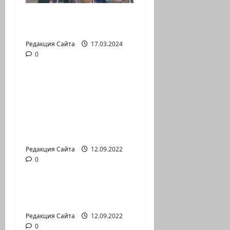
Выборы президента
России в Израиле
Редакция Сайта
17.03.2024
0
Новости на сайте (архив)
Новый сериал Амита
Коэна и Рона Лешема
— коммуникат
аг.Партизан
Входящие
Редакция Сайта
12.09.2022
0
Новости на сайте (архив)
Неизбежность пути
перемен
Редакция Сайта
12.09.2022
0