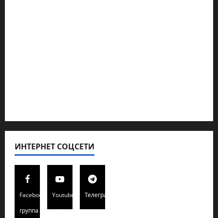
Геополитика
Новости из стран
Кибервойна Технология
Полемика на сайте
Редколегия сайта 2025
Хайфа новости
ИНТЕРНЕТ СОЦСЕТИ
Facebook
Youtube
Телеграмм
группа