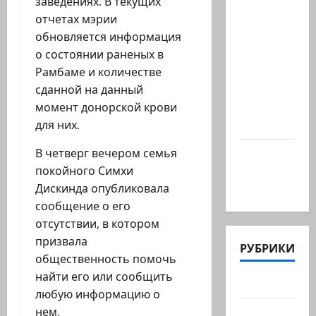
Президент
заведениях. В текущих
Ирана —
отчетах мэрии
КСИРу:
обновляется информация
«Зачем
о состоянии раненых в
война с
Рамбаме и количестве
США,
сданной на данный
когда
момент донорской крови
мы…
для них.
Козел,
В четверг вечером семья
козел, а
покойного Симхи
умный…
Дискинда опубликовала
сообщение о его
отсутствии, в котором
призвала
РУБРИКИ
общественность помочь
найти его или сообщить
Актуально
любую информацию о
Архив
нем.