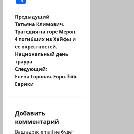
Н
Предыдущий
Татьяна Климович.
а
Трагедия на горе Мерон.
4 погибших из Хайфы и
в
ее окрестностей.
и
Национальный день
траура
г
Следующий:
Елена Горовая. Евро. Euro.
а
Еврики
ц
и
Добавить
я
комментарий
з
Ваш адрес email не будет