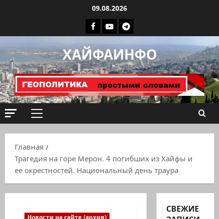
Перейти
09.08.2026
к
Facebook
Youtube
Телеграмм
содержимому
группа
ХАЙФАИНФО
ХАЙФАИНФО
Основное
меню
Главная
Трагедия на горе Мерон. 4 погибших из Хайфы и
ее окрестностей. Национальный день траура
СВЕЖИЕ
Новости на сайте (архив)