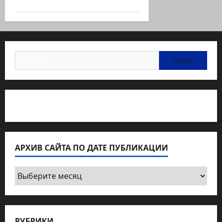
Найти:
Статьи об медицине Израиля
АРХИВ САЙТА ПО ДАТЕ ПУБЛИКАЦИИ
Архив
сайта
по
дате
РУБРИКИ
публикации