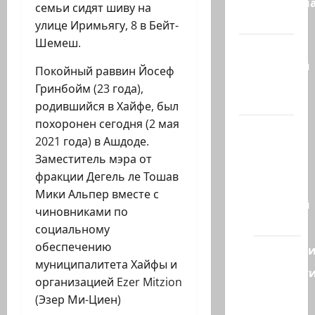
Литературн
семьи сидят шиву на
гостиная
улице Иримьягу, 8 в Бейт-
Шемеш.
Марк
Котлярский
Покойный раввин Йосеф
Телеграмм
Гринбойм (23 года),
Канал
родившийся в Хайфе, был
похоронен сегодня (2 мая
Наш мир
2021 года) в Ашдоде.
— взгляд
Заместитель мэра от
из
фракции Дегель ле Тошав
Израиля
Мики Альпер вместе с
Ближний
чиновниками по
Восток
социальному
обеспечению
Геополит
муниципалитета Хайфы и
Новост
организацией Ezer Mitzion
из
(Эзер Ми-Циен)
стран