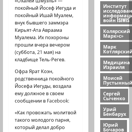
«Охалей Шмуэль» —
Институт
покойный Йосеф Иегуда и
исследова
информац
покойный Ишай Муалем,
войн ISIWIS
внук бывшего заммэра
Кирьят-Ата Авраама
Колярский
Марк»с»
Муалема. Их похороны
прошли вчера вечером
Марк
Котлярски
(суббота, 21 мая) на
кладбище Тель-Регев.
Медицина
Израиля
Офра Ярат Коэн,
Моисей
родственница покойного
Пустынны
Йосефа Иегуды, воздала
Сергей
ему должное в своем
Сыченко
сообщении в Facebook:
Урий
«Как провожать молитвой
Бенбарух
такого молодого парня,
Юрий
который делал добро
Бочаров