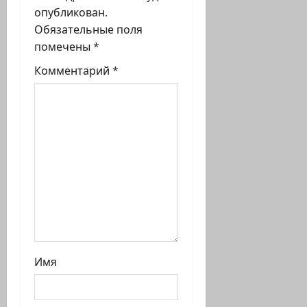
опубликован.
а
Обязательные поля
п
помечены
*
Комментарий
*
и
с
и
Имя