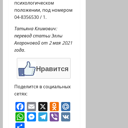
психологическом
положении, под номером
04-8356530 / 1.
Татьяна Климович:
перевод статьи Эллы
Ахароновой от 2 мая 2021
года.
Нравится
Поделится в социальных
сетях:
Facebook
Email
X
Odnoklassniki
Mail.Ru
WhatsApp
Messenger
Telegram
Viber
VK
Отправить