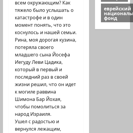
всем окружающим? Как
еврейский
тяжело было услышать о
национал
фонд
катастрофе и в один
момент понять, что это
коснулось и нашей семьи.
Рина, моя дорогая кузина,
потеряла своего
младшего сына Йосефа
Иегуду Леви Цадика,
который в первый и
последний раз в своей
жизни решил, что он идет
к могиле раввина
Шимона Бар Йохая,
чтобы помолиться за
народ Израиля.
Ушел с радостью и
вернулся лежащим,