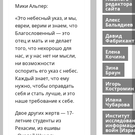
редактора
Мики Альпер:
сайта
«Это небесный указ, и мы,
Алекс
Бальядиев
евреи, верим и знаем, что
Благословенный — это
Давид
Фабрикант
отец и мать и не делает
того, что нехорошо для
Елена
нас, и у нас нет ни мысли,
Кочина
ни возможности
Зина
оспорить его указ с небес.
Браун
Каждый знает, что ему
Игорь
нужно, чтобы оправдать
Костромин
себя и стать лучше, и это
Илана
наше требование к себе.
Чубарова
Двое других жертв — 17-
Институт
исследова
летние студенты из
информац
Рехасим, из ешивы
войн (Изра