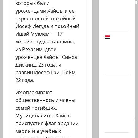
традиционн
которых были
рубрику
уроженцами Хайфы и ее
психолога
окрестностей: покойный
Елены…
Йосеф Иегуда и покойный
Ишай Муалем — 17-
Йемен
летние студенты ешивы,
снова на
из Рехасим, двое
пороге
уроженцев Хайфы: Симха
большой
Дискинд, 23 года, и
войны:…
раввин Йосеф Гринбойм,
Что
22 года.
покупать,
Их оплакивают
когда
общественнось и члены
продавать
семей погибших.
и к чему
Муниципалитет Хайфы
готовиться:
приспустил флаг в здании
…
мэрии и в учебных