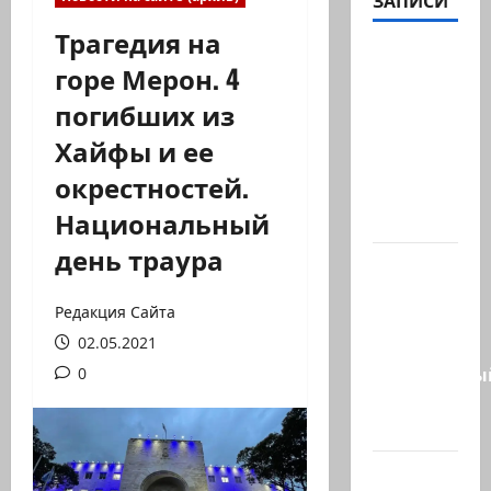
ЗАПИСИ
Трагедия на
Министр
горе Мерон. 4
Нир
погибших из
Баркат
на
Хайфы и ее
рабочей
окрестностей.
встрече с
Национальный
послом…
день траура
Очередной
скандал
Редакция Сайта
в сети.
02.05.2021
Молодой
религиозны
0
парень
в…
В 2019-м