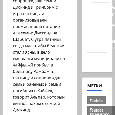
сопровождали семьи
Кибервой
Дискинд и Гринбойм с
Технологи
утра пятницы и
организовывали
Полемика
проживание и питание
на сайте
для семьи Дискинд на
Шаббат. С утра пятницы,
Редколеги
когда масштабы бедствия
сайта 2025
стали ясны, в дело
Хайфа
вмешался муниципалитет
новости
Хайфы. «Я прибыл в
больницу Рамбам в
пятницу и сопровождал
семьи раненых и семьи
МЕТКИ
погибших в Хайфе», —
говорит Альпер, который
Youtube
лично знаком с семьей
Youtube
Дискинд.
главного