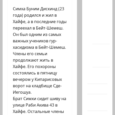
статей
Симха Буним Дискинд (23
сайта
года) родился и жил в
Новости
Хайфе, а в последние годы
на
переехал в Бейт-Шемеш.
сайте
Он был одним из самых
(архив)
важных учеников гур-
хасидизма в Бейт-Шемеш.
Новости
Члены его семьи
Хайфы
продолжают жить в
(архив)
Хайфе. Его похороны
Помним
состоялись в пятницу
Холокост
вечером у Кипарисовых
ворот на кладбище Сде-
Видео
Иегошуа.
Брат Симхи сидит шиву на
Израиль
улице Раби Акива 43 в
сегодня
Хайфе. Остальные члены