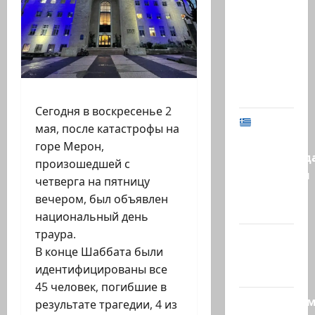
Биньямину
Нетаниягу
не
хватило
ровно
одного…
Сегодня в воскресенье 2
МИД
мая, после катастрофы на
Израиля
горе Мерон,
предупрежд
произошедшей с
израильтян
четверга на пятницу
в
вечером, был объявлен
Греции:…
национальный день
траура.
@markkot56
В конце Шаббата были
posted a
идентифицированы все
video
45 человек, погибшие в
Продолжае
результате трагедии, 4 из