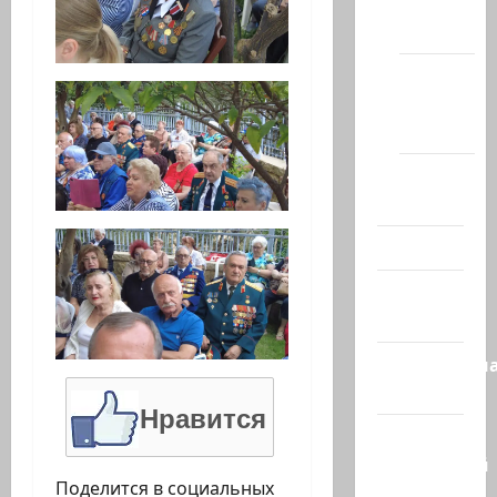
сайте
(архив)
Новости
Хайфы
(архив)
Помним
Холокост
Видео
Израиль
сегодня
Литературн
гостиная
Нравится
Марк
Котлярский
Поделится в социальных
Телеграмм