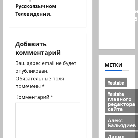
ц
Русскоязычном
и
Редколеги
Телевидении.
сайта 2025
я
Хайфа
з
новости
Добавить
а
комментарий
п
Ваш адрес email не будет
МЕТКИ
опубликован.
и
Обязательные поля
Youtube
помечены
*
с
Youtube
Комментарий
*
главного
и
редактора
сайта
Алекс
Бальядиев
Давид