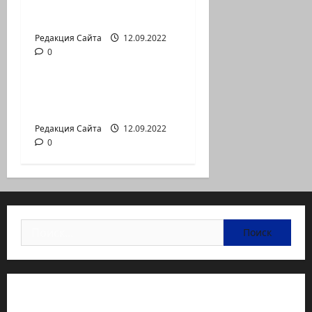
аг.Партизан
Входящие
Редакция Сайта
12.09.2022
0
Новости на сайте (архив)
Неизбежность пути
перемен
Редакция Сайта
12.09.2022
0
Найти:
Статьи об медицине Израиля