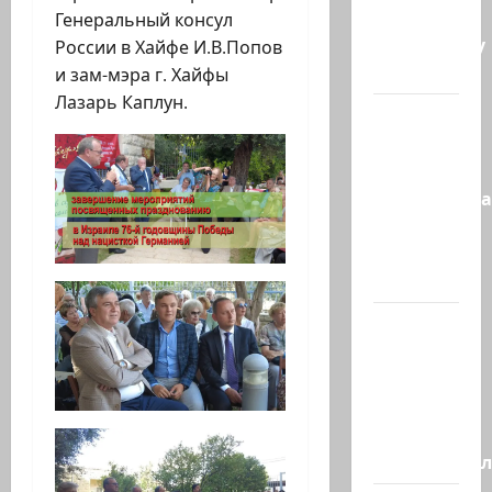
близок к
Генеральный консул
тотальному
России в Хайфе И.В.Попов
к…
и зам-мэра г. Хайфы
Лазарь Каплун.
Сообщение
в New York
Times:
Администра
Трампа
искала
на…
Генерал,
который
решил
не
отвечать
Председате