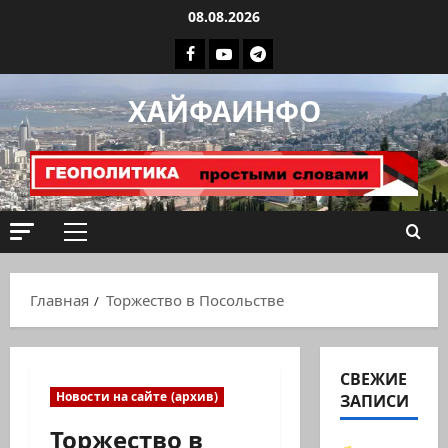
Перейти
08.08.2026
к
Facebook
Youtube
Телеграмм
содержимому
группа
ХАЙФАИНФО
ХАЙФАИНФО
Основное
меню
Главная
Торжество в Посольстве
СВЕЖИЕ
Новости на сайте (архив)
ЗАПИСИ
Торжество в