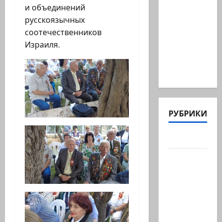
и объединений
Биньямину
русскоязычных
Нетаниягу
соотечественников
не
Израиля.
хватило
ровно
одного…
РУБРИКИ
Актуально
Архив
статей
сайта
Новости
на