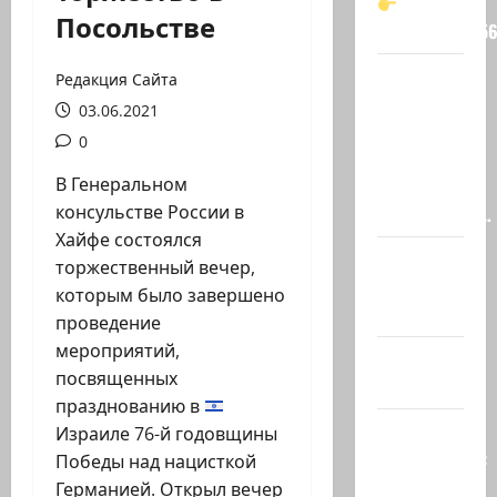
Посольстве
t.me/markkot5
Обидели…
Редакция Сайта
Эйнав
03.06.2021
Цангаукер
0
выдворили
В Генеральном
с
консульстве России в
заседании…
Хайфе состоялся
@markkot56
торжественный вечер,
posted a
которым было завершено
video
проведение
мероприятий,
А вы так
посвященных
можете?
празднованию в
Иранские
Израиле 76-й годовщины
источники:
Победы над нацисткой
Иран
Германией. Открыл вечер