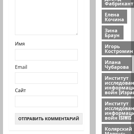
Фабрикант
Елена
Кочина
Зина
Браун
Имя
Игорь
Костромин
Илана
Чубарова
Email
Институт
исследова
информац
Сайт
войн (Изра
Институт
исследова
информац
войн ISIWIS
Колярский
Марк»с»