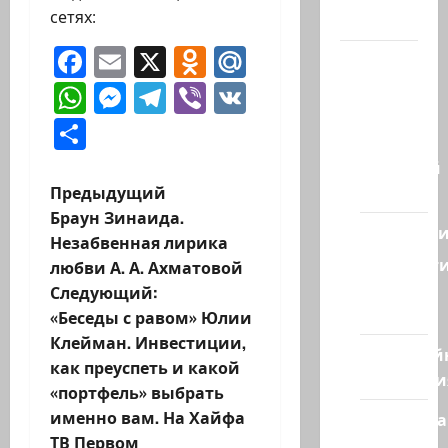
сетях:
Канал
Facebook
Email
X
Odnoklassniki
Mail.Ru
Наш мир
— взгляд
WhatsApp
Messenger
Telegram
Viber
VK
из
Отправить
Израиля
Ближний
Н
Предыдущий
Восток
Браун Зинаида.
а
Геополит
Незабвенная лирика
Новост
любви А. А. Ахматовой
в
из
Следующий:
стран
и
«Беседы с равом» Юлии
Клейман. Инвестиции,
Кибервой
г
как преуспеть и какой
Технологи
«портфель» выбрать
а
именно вам. На Хайфа
Полемика
ТВ Первом
на сайте