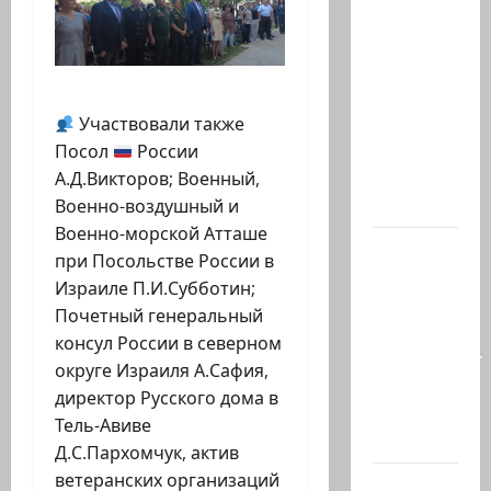
Вчера
вечером
с
разницей
буквально
Участвовали также
в
Посол
России
несколько
А.Д.Викторов; Военный,
минут…
Военно-воздушный и
Военно-морской Атташе
Почему
при Посольстве России в
талант
Израиле П.И.Субботин;
так
Почетный генеральный
часто
консул России в северном
соседствует
округе Израиля А.Сафия,
с
директор Русского дома в
безумием?
Тель-Авиве
Почему…
Д.С.Пархомчук, актив
ветеранских организаций
В 2019-м