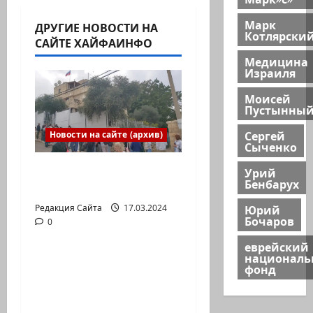
Марк
ДРУГИЕ НОВОСТИ НА
Котлярски
САЙТЕ ХАЙФАИНФО
Медицина
Израиля
Моисей
Пустынны
Сергей
Новости на сайте (архив)
Сыченко
Выборы президента
Урий
Бенбарух
России в Израиле
Юрий
Редакция Сайта
17.03.2024
Бочаров
0
Новости на сайте (архив)
еврейский
национал
Новый сериал Амита
фонд
Коэна и Рона Лешема
— коммуникат