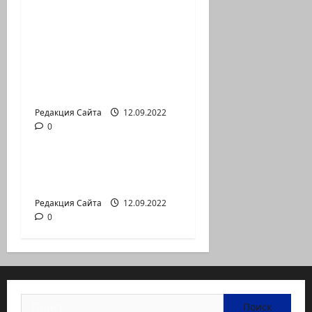
Новый сериал Амита
Коэна и Рона Лешема
— коммуникат
аг.Партизан
Входящие
Редакция Сайта
12.09.2022
0
Новости на сайте (архив)
Неизбежность пути
перемен
Редакция Сайта
12.09.2022
0
Найти: