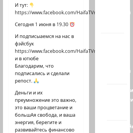
Марк
И тут:
Котлярский
https://www.facebook.com/HaifaTVru
Телеграмм
Сегодня 1 июня в 19.30
Канал
И подписыаемся на нас в
Наш мир
фэйсбук
— взгляд
https://www.facebook.com/HaifaTVru
из
и в ютюбе
Израиля
Благодарим, что
Ближний
подписались и сделали
Восток
репост.
Геополит
Деньги и их
Новост
преумножение это важно,
из
это ваши процветание и
стран
большАя свобода, и ваша
энергия, берегите и
Кибервой
развивайтесь финансово