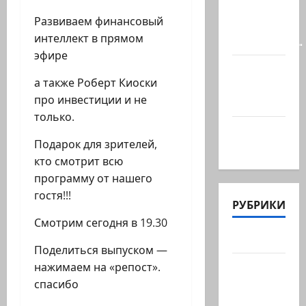
выдворили
Развиваем финансовый
с
интеллект в прямом
заседании…
эфире
@markkot56
а также Роберт Киоски
posted a
про инвестиции и не
video
только.
А вы так
Подарок для зрителей,
можете?
кто смотрит всю
программу от нашего
гостя!!!
РУБРИКИ
Смотрим сегодня в 19.30
Актуально
Поделиться выпуском —
Архив
нажимаем на «репост».
статей
спасибо
сайта