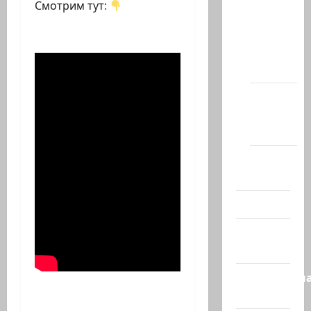
Смотрим тут:
Новости
на
сайте
(архив)
Новости
Хайфы
(архив)
Помним
Холокост
Видео
Израиль
сегодня
Литературн
гостиная