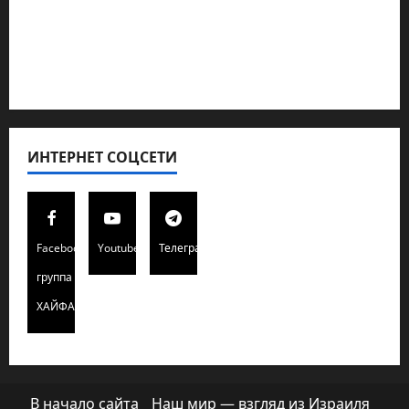
Полемика на сайте
Редколегия сайта 2025
Хайфа новости
ИНТЕРНЕТ СОЦСЕТИ
Facebook
Youtube
Телеграмм
группа
ХАЙФАИНФО
В начало сайта
Наш мир — взгляд из Израиля