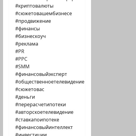
#криптовалюты
#сюжетовашембизнесе
#продвижение
#финансы
#бизнескоуч
#реклама
#PR
#PPC
#SMM
#финансовыйэксперт
#общественноетелевидение
#сюжетовас
#деньги
#перерасчетипотеки
#авторскоетелевидение
#ставкапоипотеке
#финансовыйинтеллект
#инвестиции