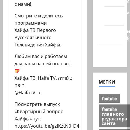
Технологи
с нами!
Полемика
Смотрите и делитесь
на сайте
программами
Хайфа ТВ Первого
Редколеги
Русскоязычного
сайта 2025
Телевидения Хайфы.
Хайфа
Любим вас и работаем
новости
для вас и вашей пользы!
Хайфа ТВ, Haifa TV, טלוויזיה
МЕТКИ
חיפה
@HaifaTVru
Youtube
Посмотреть выпуск
Youtube
«Квартирный вопрос
главного
редактора
Хайфы» тут:
сайта
https://youtu.be/gzIKztN0_D4