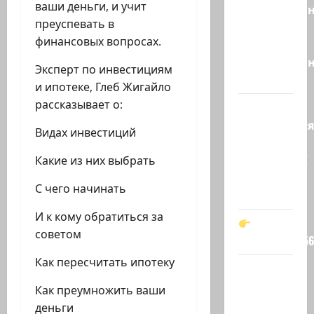
ваши деньги, и учит
необразова
преуспевать в
«Вы
финансовых вопросах.
просто
необразован
Эксперт по инвестициям
…
и ипотеке, Глеб Жигайло
рассказывает о:
Вот,
оказывается
Видах инвестиций
кто спас
Зеленского!
Какие из них выбрать
Он —
С чего начинать
мой…
И к кому обратиться за
советом
t.me/markkot5
Как пересчитать ипотеку
Обидели…
Эйнав
Как преумножить ваши
Цангаукер
деньги