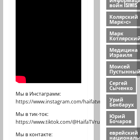
войн ISIWIS
Колярский
Марк»с»
Марк
Котлярски
Медицина
Израиля
Моисей
Пустынны
Сергей
Сыченко
Мы в Инстаграмм:
Урий
https://www.instagram.com/haifatvru
Бенбарух
Мы в тик-ток:
Юрий
Бочаров
https://www.tiktok.com/@HaifaTVru
еврейский
Мы в контакте:
национал