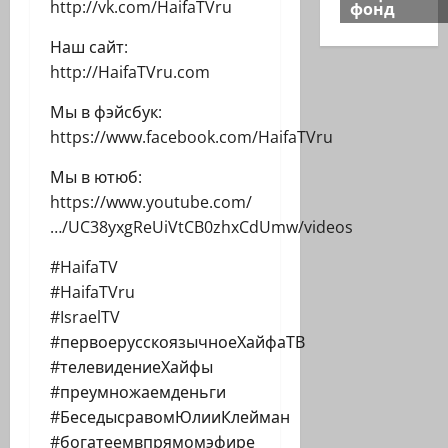
фонд
http://vk.com/HaifaTVru
Наш сайт:
http://HaifaTVru.com
Мы в фэйсбук:
https://www.facebook.com/HaifaTVru
Мы в ютюб:
https://www.youtube.com/
…/UC38yxgReUiVtCB0zhxCdUmw/videos
#HaifaTV
#HaifaTVru
#IsraelTV
#первоерусскоязычноеХайфаТВ
#телевидениеХайфы
#преумножаемденьги
#БеседысравомЮлииКлейман
#богатеемвпрямомэфире