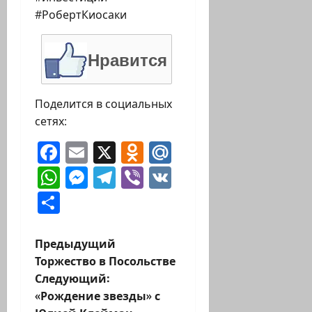
#РобертКиосаки
Нравится
Поделится в социальных
сетях:
Facebook
Email
X
Odnoklassniki
Mail.Ru
WhatsApp
Messenger
Telegram
Viber
VK
Отправить
Н
Предыдущий
Торжество в Посольстве
а
Следующий:
«Рождение звезды» с
в