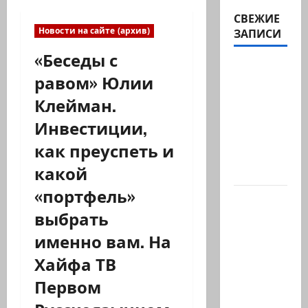
СВЕЖИЕ
Новости на сайте (архив)
ЗАПИСИ
«Беседы с
Вице-
равом» Юлии
президент
Клейман.
США
Дж.Д.Вэнс
Инвестиции,
обо всей
как преуспеть и
ситуации
какой
с…
«портфель»
Абу-
выбрать
Даби,
которого
именно вам. На
не видно
Хайфа ТВ
в
Первом
заголовках
Когда в