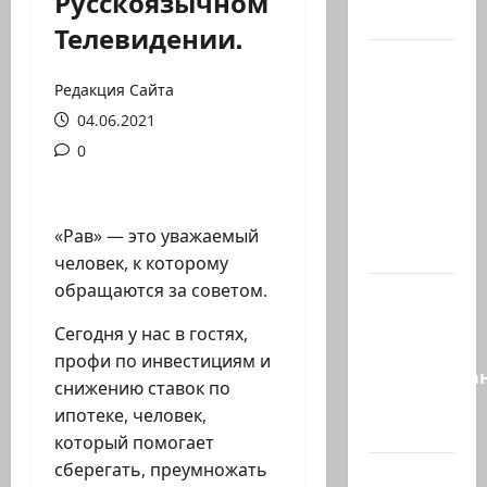
Русскоязычном
мире…
Телевидении.
Часть 2-я
6.
Редакция Сайта
Сегодня
04.06.2021
вечером
0
они
проводят
Йоава
«Рав» — это уважаемый
через…
человек, к которому
обращаются за советом.
Это пост
Шломо
Сегодня у нас в гостях,
Фильбера,
профи по инвестициям и
опубликова
снижению ставок по
незадолго
ипотеке, человек,
до…
который помогает
сберегать, преумножать
Вы