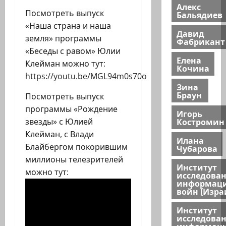
Алекс
Посмотреть выпуск
Бальядиев
«Наша страна и наша
Давид
земля» программы
Фабрикант
«Беседы с равом» Юлии
Елена
Клейман можно тут:
Кочина
https://youtu.be/MGL94m0s70o
Зина
Браун
Посмотреть выпуск
программы «Рождение
Игорь
Костромин
звезды» с Юлией
Клейман, с Влади
Илана
Блайбергом покорившим
Чубарова
миллионы телезрителей
Институт
можно тут:
исследова
информац
войн (Изра
Институт
исследова
информац