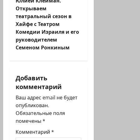
Юлией Клейман.
и
Открываем
театральный сезон в
г
Хайфе с Театром
Комедии Израиля и его
а
руководителем
ц
Семеном Ронкиным
и
я
Добавить
комментарий
з
Ваш адрес email не будет
а
опубликован.
п
Обязательные поля
помечены
*
и
Комментарий
*