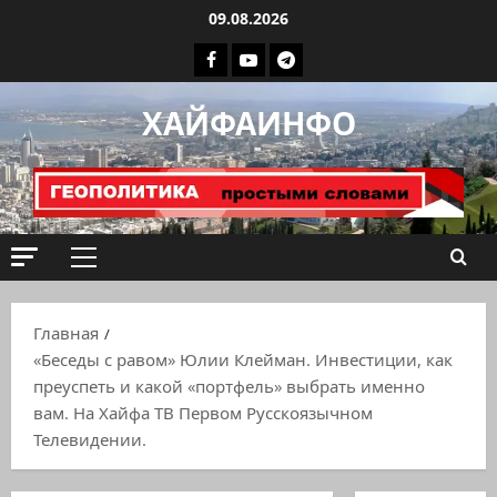
Перейти
09.08.2026
к
Facebook
Youtube
Телеграмм
содержимому
группа
ХАЙФАИНФО
ХАЙФАИНФО
Основное
меню
Главная
«Беседы с равом» Юлии Клейман. Инвестиции, как
преуспеть и какой «портфель» выбрать именно
вам. На Хайфа ТВ Первом Русскоязычном
Телевидении.