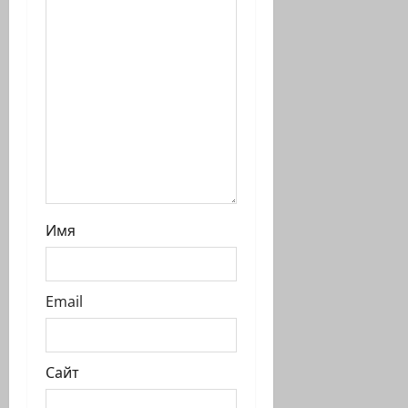
с
и
Имя
Email
Сайт