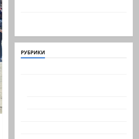
административный суд…
Зини предупреждает: обещания
ХАМАСа вредны для нашего…
РУБРИКИ
Актуально
Архив статей сайта
Новости на сайте (архив)
Новости Хайфы (архив)
Помним Холокост
Видео