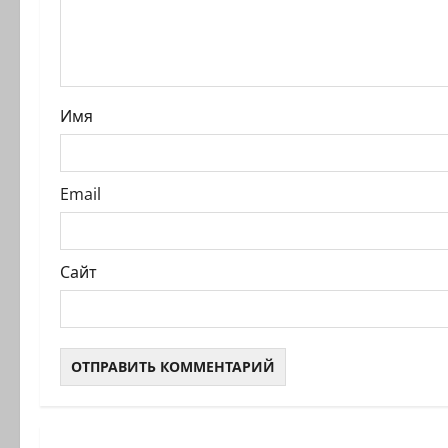
а
п
и
Имя
с
и
Email
Сайт