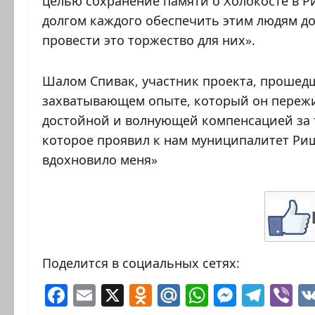
целью сохранение памяти о Холокосте в Р
долгом каждого обеспечить этим людям до
провести это торжество для них».
Шалом Спивак, участник проекта, прошед
захватывающем опыте, который он пережил
достойной и волнующей компенсацией за т
которое проявил к нам муниципалитет Ри
вдохновило меня»
Поделится в социальных сетях:
Facebook
Email
X
Odnoklassniki
Mail.Ru
WhatsAp
Messen
Tele
Vi