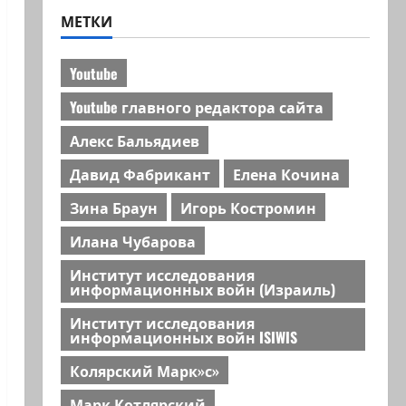
МЕТКИ
Youtube
Youtube главного редактора сайта
Алекс Бальядиев
Давид Фабрикант
Елена Кочина
Зина Браун
Игорь Костромин
Илана Чубарова
Институт исследования
информационных войн (Израиль)
Институт исследования
информационных войн ISIWIS
Колярский Марк»с»
Марк Котлярский