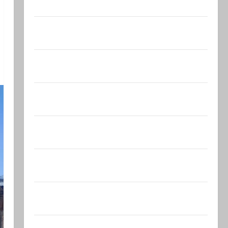
тотальному к…
Сообщение в New York Times:
Администрация Трампа искала на…
Генерал, который решил не отвечать
Председатель…
Вчера вечером с разницей буквально в
несколько минут…
Почему талант так часто соседствует с
безумием? Почему…
В 2019-м Биньямину Нетаниягу не
хватило ровно одного…
США одобрили продажу 5250 зенитных
управляемых ракет к…
Макаронники рехнулись? Высший