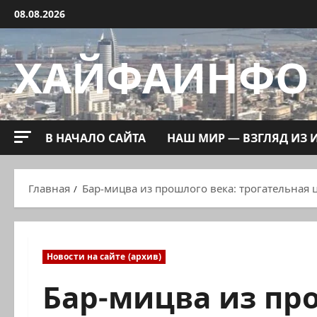
Перейти
08.08.2026
к
содержимому
ХАЙФАИНФО
В НАЧАЛО САЙТА
НАШ МИР — ВЗГЛЯД ИЗ 
Главная
Бар-мицва из прошлого века: трогательная
Новости на сайте (архив)
Бар-мицва из пр