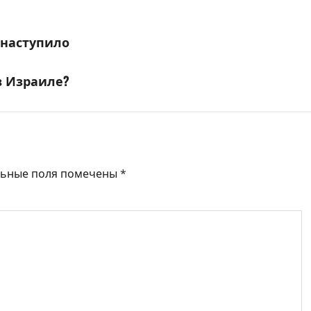
е наступило
в Израиле?
льные поля помечены
*