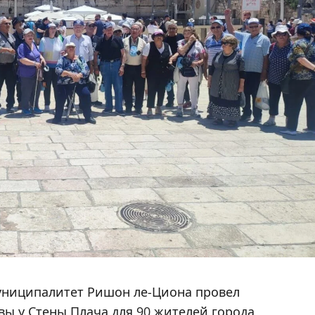
муниципалитет Ришон ле-Циона провел
ы у Стены Плача для 90 жителей города,