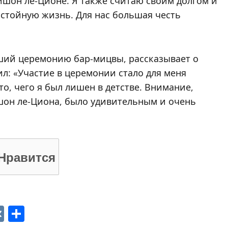
ишон ле-Ционе. Я также считаю своим долгом и
стойную жизнь. Для нас большая честь
ший церемонию бар-мицвы, рассказывает о
: «Участие в церемонии стало для меня
о, чего я был лишен в детстве. Внимание,
шон ле-Циона, было удивительным и очень
Нравится
p
ger
gram
ber
VK
Отправить