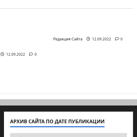
айте (архив)
Новости на сайте (архив)
иал Амита
Неизбежность пути
она Лешема —
перемен
т аг.Партизан
Редакция Сайта
12.09.2022
0
12.09.2022
0
АРХИВ САЙТА ПО ДАТЕ ПУБЛИКАЦИИ
Архив