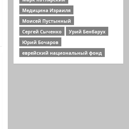
Медицина Израиля
Моисей Пустынный
Сергей Сыченко
Урий Бенбарух
Юрий Бочаров
еврейский национальный фонд