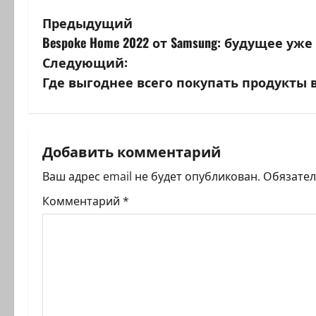
Н
Предыдущий
Bespoke Home 2022 от Samsung: будущее уж
а
Следующий:
в
Где выгоднее всего покупать продукты 
и
г
Добавить комментарий
а
Ваш адрес email не будет опубликован.
Обязате
ц
Комментарий
*
и
я
з