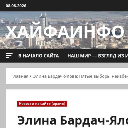
Перейти
08.08.2026
к
содержимому
ХАЙФАИНФО
В НАЧАЛО САЙТА
НАШ МИР — ВЗГЛЯД ИЗ 
Главная
Элина Бардач-Ялова: Пятые выборы неизбеж
Новости на сайте (архив)
Элина Бардач-Ял