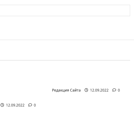
айте (архив)
Новости на сайте (архив)
иал Амита
Неизбежность пути
она Лешема —
перемен
т аг.Партизан
Редакция Сайта
12.09.2022
0
12.09.2022
0