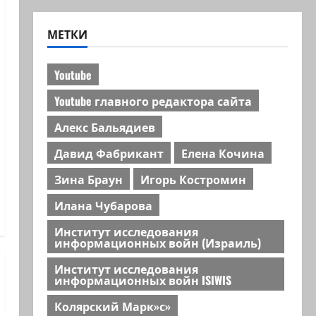
МЕТКИ
Youtube
Youtube главного редактора сайта
Алекс Бальядиев
Давид Фабрикант
Елена Кочина
Зина Браун
Игорь Костромин
Илана Чубарова
Институт исследования
информационных войн (Израиль)
Институт исследования
информационных войн ISIWIS
Колярский Марк»с»