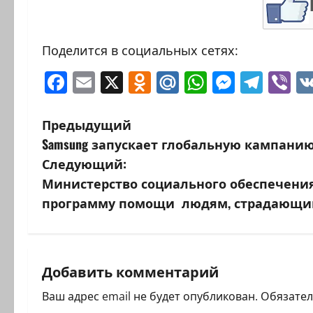
Поделится в социальных сетях:
Facebook
Email
X
Odnoklassniki
Mail.Ru
WhatsAp
Messen
Tele
Vi
Н
Предыдущий
Samsung запускает глобальную кампани
а
Следующий:
в
Министерство социального обеспечени
программу помощи людям, страдающим
и
г
а
Добавить комментарий
ц
Ваш адрес email не будет опубликован.
Обязате