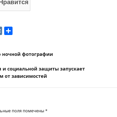
Нравится
p
ger
gram
ber
VK
Отправить
ю ночной фотографии
я и социальной защиты запускает
 от зависимостей
льные поля помечены
*