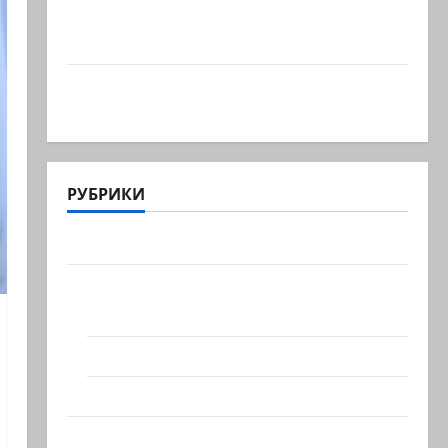
Что происходит, когда палестинец
приезжает работать в…
Ожидается, что Саудовская Аравия,
Турция и Пакистан…
РУБРИКИ
Актуально
Архив статей сайта
Новости на сайте (архив)
Новости Хайфы (архив)
Помним Холокост
Видео