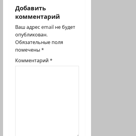
и
Добавить
комментарий
я
Ваш адрес email не будет
з
опубликован.
Обязательные поля
а
помечены
*
п
Комментарий
*
и
с
и