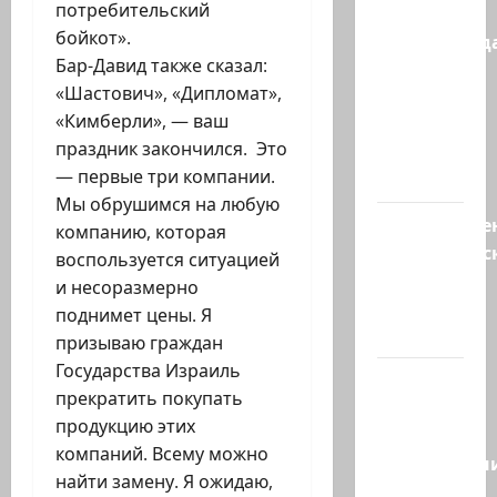
потребительский
Зини
бойкот».
предупрежда
Бар-Давид также сказал:
обещания
«Шастович», «Дипломат»,
ХАМАСа
«Кимберли», — ваш
вредны
праздник закончился. Это
для
— первые три компании.
нашего…
Мы обрушимся на любую
Могуществе
компанию, которая
мусульманс
воспользуется ситуацией
страны
и несоразмерно
создают
поднимет цены. Я
новый…
призываю граждан
Государства Израиль
Сегодня
прекратить покупать
отмечается
продукцию этих
день
компаний. Всему можно
подкаблучн
найти замену. Я ожидаю,
Кто