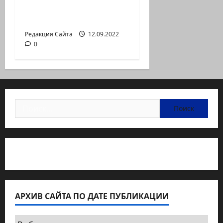
Неизбежность пути
перемен
Редакция Сайта
12.09.2022
0
Найти:
Статьи об медицине Израиля
АРХИВ САЙТА ПО ДАТЕ ПУБЛИКАЦИИ
Архив