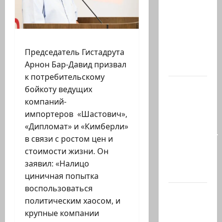
с
разницей
буквально
в
Председатель Гистадрута
несколько
Арнон Бар-Давид призвал
минут…
к потребительскому
Почему
бойкоту ведущих
талант
компаний-
так
импортеров «Шастович»,
часто
«Дипломат» и «Кимберли»
соседствует
в связи с ростом цен и
с
стоимости жизни. Он
безумием?
заявил: «Налицо
Почему…
циничная попытка
воспользоваться
В 2019-м
политическим хаосом, и
Биньямину
крупные компании
Нетаниягу