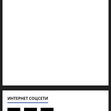
Марк Котлярский Телеграмм Канал
Наш мир — взгляд из Израиля
Ближний Восток
Геополитика
Новости из стран
Кибервойна Технология
Полемика на сайте
Редколегия сайта 2025
Хайфа новости
ИНТЕРНЕТ СОЦСЕТИ