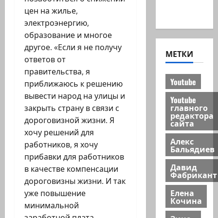
Хайфа
цен на жилье,
новости
электроэнергию,
образование и многое
другое. «Если я не получу
МЕТКИ
ответов от
правительства, я
Youtube
приближаюсь к решению
вывести народ на улицы и
Youtube
главного
закрыть страну в связи с
редактора
дороговизной жизни. Я
сайта
хочу решений для
Алекс
работников, я хочу
Бальядиев
прибавки для работников
Давид
в качестве компенсации
Фабрикант
дороговизны жизни. И так
Елена
уже повышение
Кочина
минимальной
заработной плата