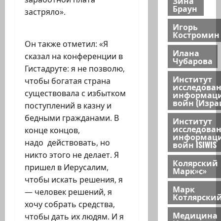
Зина
Браун
застряло».
Игорь
Костромин
Он также отметил: «Я
Илана
сказал на конференции в
Чубарова
Гистадруте: я не позволю,
Институт
чтобы богатая страна
исследова
существовала с избытком
информац
войн (Изра
поступлений в казну и
бедными гражданами. В
Институт
исследова
конце концов,
информац
надо действовать, но
войн ISIWIS
никто этого не делает.
Я
Колярский
пришел в Иерусалим,
Марк»с»
чтобы искать решения, я
Марк
— человек решений, я
Котлярски
хочу собрать средства,
Медицина
чтобы дать их людям.
И я