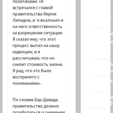
политиками. «Я
из
встречался с главой
Израиля
правительства Яиром
Ближний
Лапидом, и я возложил и
Восток
на него ответственность
за разрешение ситуации.
Геополит
Я сказал ему, что этот
Новост
процесс выпал на нашу
из
каденцию, и я
стран
рассчитываю, что он
Кибервой
снизит стоимость жизни.
Технологи
Я рад, что это было
воспринято с
Полемика
пониманием».
на сайте
Редколеги
По словам Бар-Давида,
сайта 2025
правительство должно
позаботиться о снижении