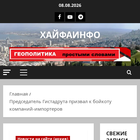
Перейти
08.08.2026
к
Facebook
Youtube
Телеграмм
содержимому
группа
ХАЙФАИНФО
ХАЙФАИНФО
Основное
меню
Главная
Председатель Гистадрута призвал к бойкоту
компаний-импортеров
СВЕЖИЕ
Новости на сайте (архив)