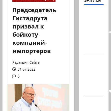
ЗАПИСИ
Председатель
Сообщение
Гистадрута
в New York
призвал к
Times:
Администра
бойкоту
Трампа
компаний-
искала
импортеров
на…
Генерал,
Редакция Сайта
который
31.07.2022
решил
0
не
отвечать
Председате
Вчера
вечером