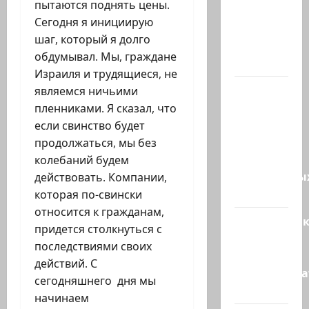
пытаются поднять цены.
не
Сегодня я инициирую
хватило
шаг, который я долго
ровно
обдумывал. Мы, граждане
одного…
Израиля и трудящиеся, не
США
являемся ничьими
одобрили
пленниками. Я сказал, что
продажу
если свинство будет
5250
продолжаться, мы без
зенитных
колебаний будем
управляемы
действовать. Компании,
ракет к…
которая по-свински
относится к гражданам,
Макаронни
придется столкнуться с
рехнулись?
последствиями своих
Высший
действий. С
администр
сегодняшнего дня мы
суд…
начинаем