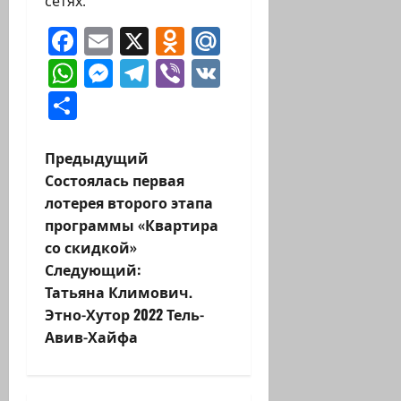
сетях:
Facebook
Email
X
Odnoklassniki
Mail.Ru
WhatsApp
Messenger
Telegram
Viber
VK
Отправить
Н
Предыдущий
Состоялась первая
а
лотерея второго этапа
программы «Квартира
в
со скидкой»
и
Следующий:
Татьяна Климович.
г
Этно-Хутор 2022 Тель-
Авив-Хайфа
а
ц