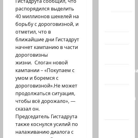
Гистадрута сообщил, что
(архив)
распорядился выделить
40 миллионов шекелей на
Помним
борьбу с дороговизной, и
Холокост
отметил, что в
Видео
ближайшие дни Гистадрут
начнет кампанию в части
Израиль
дороговизны
сегодня
жизни. Слоган новой
Литературн
кампании – «Покупаем с
гостиная
умом и боремся с
дороговизной».Не может
Марк
продолжаться ситуация,
Котлярский
чтобы всё дорожало», —
Телеграмм
сказал он.
Канал
Председатель Гистадрута
также коснулся усилий по
Наш мир
налаживанию диалога с
— взгляд