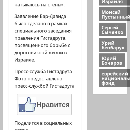
Израиля
натыкаюсь на стены».
Моисей
Заявление Бар-Давида
Пустынны
было сделано в рамках
Сергей
специального заседания
Сыченко
правления Гистадрута,
Урий
посвященного борьбе с
Бенбарух
дороговизной жизни в
Юрий
Израиле.
Бочаров
Пресс-служба Гистадрута
еврейский
национал
Фото предоставлено
фонд
пресс-службой Гистадрута
Нравится
Поделится в социальных