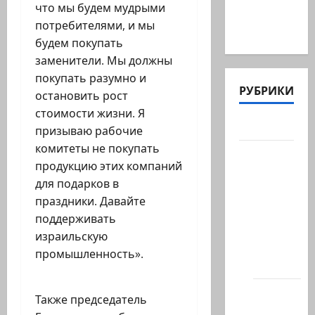
что мы будем мудрыми
таковой
потребителями, и мы
-…
будем покупать
заменители. Мы должны
покупать разумно и
РУБРИКИ
остановить рост
стоимости жизни. Я
Актуально
призываю рабочие
комитеты не покупать
Архив
продукцию этих компаний
статей
для подарков в
сайта
праздники. Давайте
Новости
поддерживать
на
израильскую
сайте
промышленность».
(архив)
Новости
Также председатель
Хайфы