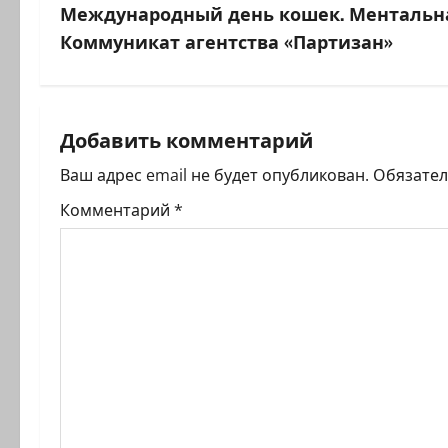
Международный день кошек. Ментальна
и
Коммуникат агентства «Партизан»
г
а
Добавить комментарий
ц
Ваш адрес email не будет опубликован.
Обязате
и
Комментарий
*
я
з
а
п
и