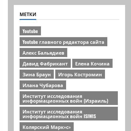
МЕТКИ
Youtube
Youtube главного редактора сайта
Алекс Бальядиев
Давид Фабрикант
Елена Кочина
Зина Браун
Игорь Костромин
Илана Чубарова
Институт исследования
информационных войн (Израиль)
Институт исследования
информационных войн ISIWIS
Колярский Марк»с»