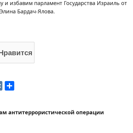
у и избавим парламент Государства Израиль от
 Элина Бардач-Ялова.
Нравится
p
ger
gram
ber
VK
Отправить
гам антитеррористической операции