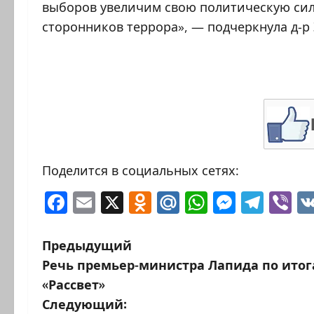
выборов увеличим свою политическую сил
сторонников террора», — подчеркнула д-р
Поделится в социальных сетях:
Facebook
Email
X
Odnoklassniki
Mail.Ru
WhatsAp
Messen
Tele
Vi
Н
Предыдущий
Речь премьер-министра Лапида по ито
а
«Рассвет»
в
Следующий: