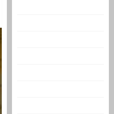
Зини предупреждает: обещания
ХАМАСа вредны для нашего…
Могущественные мусульманские
страны создают новый…
Сегодня отмечается день
подкаблучника. Кто таковой -…
Голос одинокого в пустыне Левый
общественный…
Президент Трамп о мире
искусственного…
Турция возмутилась нарушением
границ — в регионе…
Кара божья? 4 августа, во время матча
регионального…