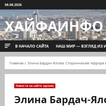
Перейти
08.08.2026
к
содержимому
ХАЙФАИНФО
В НАЧАЛО САЙТА
НАШ МИР — ВЗГЛЯД ИЗ 
Главная
Элина Бардач-Ялова: Сторонникам террора в
Новости на сайте (архив)
Элина Бардач-Ял