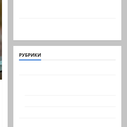
Что происходит, когда палестинец
приезжает работать в…
Ожидается, что Саудовская Аравия,
Турция и Пакистан…
РУБРИКИ
Актуально
Архив статей сайта
Новости на сайте (архив)
Новости Хайфы (архив)
Помним Холокост
Видео