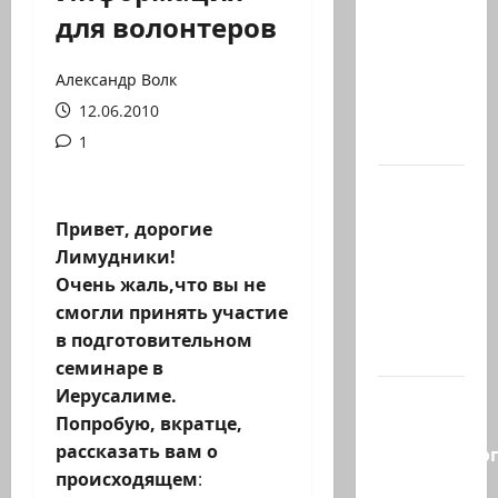
ЦАХАЛ
для волонтеров
опасается,
что
Александр Волк
десятки
12.06.2010
активных
иранских…
1
В 2019-м
Биньямину
Привет, дорогие
Нетаниягу
Лимудники!
не
Очень жаль,что вы не
хватило
смогли принять участие
ровно
в подготовительном
одного…
семинаре в
Иерусалиме.
Правые
Попробую, вкратце,
без
рассказать вам о
религиозно
происходящем
:
диктата: