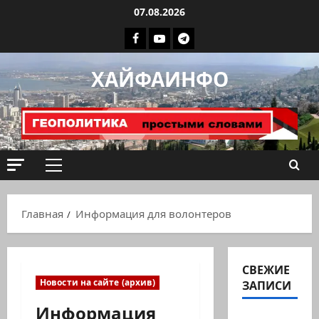
Перейти
07.08.2026
к
Facebook
Youtube
Телеграмм
содержимому
группа
ХАЙФАИНФО
ХАЙФАИНФО
Основное
меню
Главная
Информация для волонтеров
СВЕЖИЕ
Новости на сайте (архив)
ЗАПИСИ
Информация