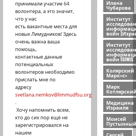
Илана
принимали участие 64
Чубарова
волонтера, а это значит,
Институт
что у нас
исследова
есть вакантные места для
информац
войн (Изра
новых Лимудников! Здесь
очень важна ваша
Институт
исследова
помощь,
информац
контактные данные
войн ISIWIS
потенциальных
Колярский
волонтеров необходимо
Марк»с»
прислать мне по
Марк
адресу
Котлярски
svetlana.nemkov@limmudfsu.org
Медицина
.
Израиля
Хочу напомнить всем,
кто до сих пор ещё не
Моисей
Пустынны
зарегистрировался на
нашем
Сергей