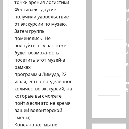
точки зрения логистики
Фестиваля, другие
Геополит
получили удовольствие
Новост
от экскурсии по музею.
из
Затем группы
стран
поменялись. Не
Кибервой
волнуйтесь, у вас тоже
Технологи
будет возможность
посетить этот музей-в
Полемика
рамках
на сайте
программы Лимуда, 22
июля, есть определенное
Редколеги
количество экскурсий, на
сайта 2025
которые вы сможете
Хайфа
пойти(если это не время
новости
вашей волонтерской
смены).
Конечно же, мы не