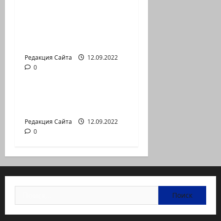
Коэна и Рона Лешема
— коммуникат
аг.Партизан
Входящие
Редакция Сайта
12.09.2022
0
Новости на сайте (архив)
Неизбежность пути
перемен
Редакция Сайта
12.09.2022
0
Найти: