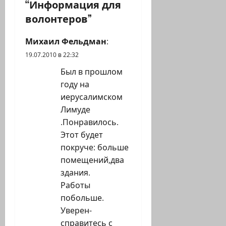
“
Информация для
я
волонтеров
”
з
Михаил Фельдман
:
а
19.07.2010 в 22:32
п
Был в прошлом
году на
и
иерусалимском
с
Лимуде
.Понравилось.
и
Этот будет
покруче: больше
помещений,два
здания.
Работы
побольше.
Уверен-
справитесь с