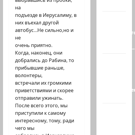
выбравшись из пробки,
слабо?!
на
подъезде в Иерусалиму, в
Началось
них въехал другой
или
автобус…Не сильно,но и
продолжаетс
не
В Сирии
очень приятно.
произошёл…
Когда, наконец, они
А, вот, и
добрались до Рабина, то
хорошая
прибывшие раньше,
новость
волонтеры,
«Смотрич
встречали их громкими
высокомерен
приветствиями и скорее
в…
отправили ужинать.
После всего этого, мы
В
приступили к самому
Ормузском
интересному, тому, ради
проливе
чего мы
иранцы