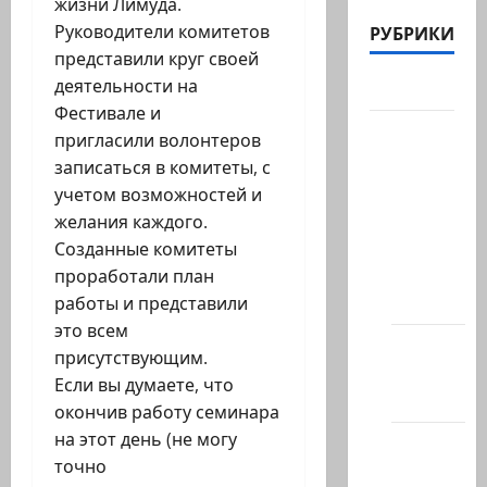
жизни Лимуда.
Руководители комитетов
РУБРИКИ
представили круг своей
деятельности на
Актуально
Фестивале и
Архив
пригласили волонтеров
статей
записаться в комитеты, с
сайта
учетом возможностей и
Новости
желания каждого.
на
Созданные комитеты
сайте
проработали план
(архив)
работы и представили
это всем
Новости
присутствующим.
Хайфы
Если вы думаете, что
(архив)
окончив работу семинара
на этот день (не могу
Помним
точно
Холокост