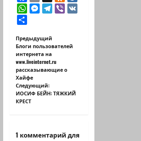
WhatsApp
Messenger
Telegram
Viber
VK
Отправить
Н
Предыдущий
Блоги пользователей
а
интернета на
www.liveinternet.ru
в
рассказывающие о
и
Хайфе
Следующий:
г
ИОСИФ БЕЙН: ТЯЖКИЙ
КРЕСТ
а
ц
и
1 комментарий для