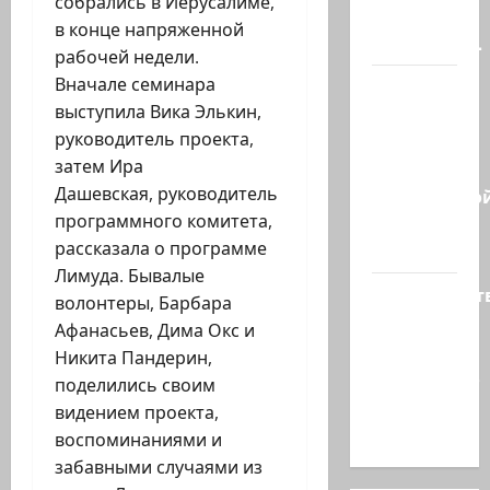
собрались в Иерусалиме,
обстреляли
в конце напряженной
очередное…
рабочей недели.
Вначале семинара
Есть
выступила Вика Элькин,
такая
руководитель проекта,
партия?
затем Ира
В
Дашевская, руководитель
израильско
программного комитета,
политике
рассказала о программе
снова…
Лимуда. Бывалые
Министерст
волонтеры, Барбара
утвердило
Афанасьев, Дима Окс и
113
Никита Пандерин,
миллионов
поделились своим
шекелей
видением проекта,
для…
воспоминаниями и
забавными случаями из