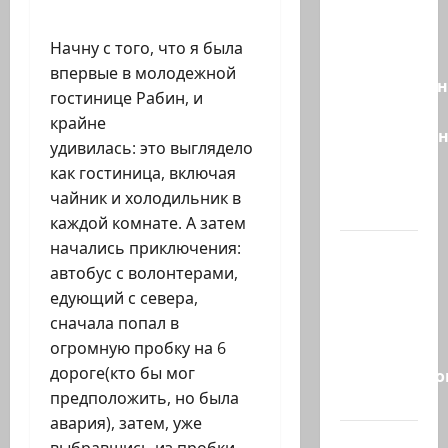
партия
Эрдана
Начну с того, что я была
и
впервые в молодежной
Эдельштейн
гостинице Рабин, и
даёт
крайне
русскоязыч
удивилась: это выглядело
Израилю
как гостиница, включая
новый
чайник и холодильник в
выбор
каждой комнате. А затем
начались приключения:
ВМС
автобус с волонтерами,
Израиля
едующий с севера,
проводят
сначала попал в
массовые
огромную пробку на 6
учения в
дороге(кто бы мог
Средиземно
предположить, но была
и…
авария), затем, уже
А вам