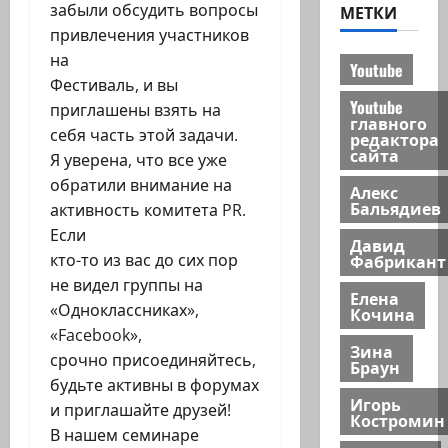
забыли обсудить вопросы
МЕТКИ
привлечения участников
на
Youtube
Фестиваль, и вы
Youtube
приглашены взять на
главного
себя часть этой задачи.
редактора
сайта
Я уверена, что все уже
обратили внимание на
Алекс
Бальядиев
активность комитета PR.
Если
Давид
Фабрикант
кто-то из вас до сих пор
не видел группы на
Елена
«Одноклассниках»,
Кочина
«Facebook»,
Зина
срочно присоединяйтесь,
Браун
будьте активны в форумах
Игорь
и приглашайте друзей!
Костромин
В нашем семинаре