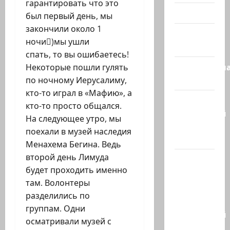
гарантировать что это
Видео
был первый день, мы
закончили около 1
Израиль
ночи)мы ушли
сегодня
спать, то вы ошибаетесь!
Литературн
Некоторые пошли гулять
гостиная
по ночному Иерусалиму,
кто-то играл в «Мафию», а
Марк
кто-то просто общался.
Котлярский
На следующее утро, мы
Телеграмм
поехали в музей наследия
Канал
Менахема Бегина. Ведь
второй день Лимуда
Наш мир
будет проходить именно
— взгляд
там. Волонтеры
из
разделились по
Израиля
группам. Одни
Ближний
осматривали музей с
Восток