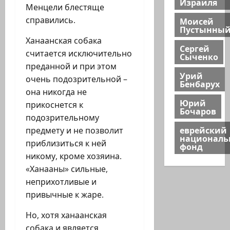
Израиля
Менцели блестяще
справились.
Моисей
Пустынны
Ханаанская собака
Сергей
считается исключительно
Сыченко
преданной и при этом
Урий
очень подозрительной –
Бенбарух
она никогда не
Юрий
прикоснется к
Бочаров
подозрительному
еврейский
предмету и не позволит
национал
приблизиться к ней
фонд
никому, кроме хозяина.
«Ханааны» сильные,
неприхотливые и
привычные к жаре.
Но, хотя ханаанская
собака и является