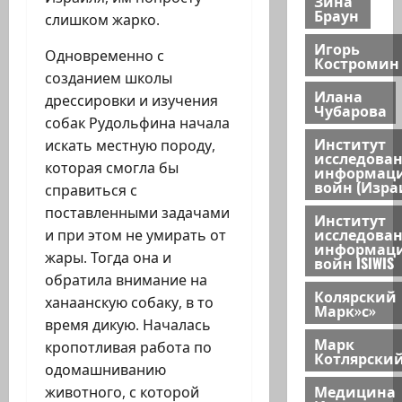
Зина
Браун
слишком жарко.
Игорь
Одновременно с
Костромин
созданием школы
Илана
дрессировки и изучения
Чубарова
собак Рудольфина начала
Институт
искать местную породу,
исследова
которая смогла бы
информац
войн (Изра
справиться с
поставленными задачами
Институт
исследова
и при этом не умирать от
информац
жары. Тогда она и
войн ISIWIS
обратила внимание на
Колярский
ханаанскую собаку, в то
Марк»с»
время дикую. Началась
Марк
кропотливая работа по
Котлярски
одомашниванию
Медицина
животного, с которой