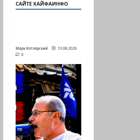
САЙТЕ ХАЙФАИНФО
Марк Котлярский Телеграмм Канал
Шенген трещит. И
начинает с Испании
Европа без границ…
Марк Котлярский
10.08.2026
0