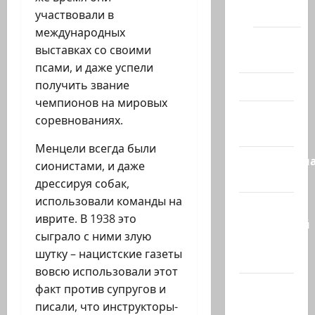
(архив)
участвовали в
международных
Помним
выставках со своими
Холокост
псами, и даже успели
получить звание
Видео
чемпионов на мировых
Израиль
соревнованиях.
сегодня
Менцели всегда были
Литературн
сионистами, и даже
гостиная
дрессируя собак,
использовали команды на
Марк
иврите. В 1938 это
Котлярский
сыграло с ними злую
Телеграмм
шутку – нацистские газеты
Канал
вовсю использовали этот
Наш мир
факт против супругов и
— взгляд
писали, что инструкторы-