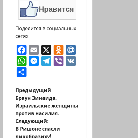
Нравится
Поделится в социальных
сетях:
Facebook
Email
X
Odnoklassniki
Mail.Ru
WhatsApp
Messenger
Telegram
Viber
VK
Отправить
Н
Предыдущий
Браун Зинаида.
а
Израильские женщины
против насилия.
в
Следующий:
и
В Ришоне спасли
дикобразиху!