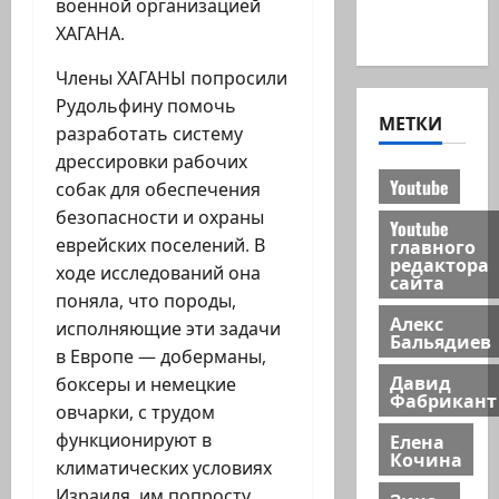
Хайфа
военной организацией
новости
ХАГАНА.
Члены ХАГАНЫ попросили
Рудольфину помочь
МЕТКИ
разработать систему
дрессировки рабочих
Youtube
собак для обеспечения
безопасности и охраны
Youtube
главного
еврейских поселений. В
редактора
ходе исследований она
сайта
поняла, что породы,
Алекс
исполняющие эти задачи
Бальядиев
в Европе — доберманы,
Давид
боксеры и немецкие
Фабрикант
овчарки, с трудом
Елена
функционируют в
Кочина
климатических условиях
Израиля, им попросту