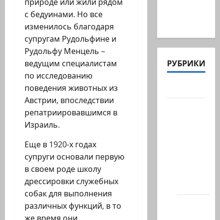
природе или жили рядом
победить
с бедуинами. Но все
Иран в…
изменилось благодаря
супругам Рудольфине и
Рудольфу Менцель –
РУБРИКИ
ведущим специалистам
по исследованию
Актуально
поведения животных из
Австрии, впоследствии
Архив
репатриировавшимся в
статей
Израиль.
сайта
Еще в 1920-х годах
Новости
супруги основали первую
на
в своем роде школу
сайте
дрессировки служебных
(архив)
собак для выполнения
Новости
различных функций, в то
Хайфы
же время они