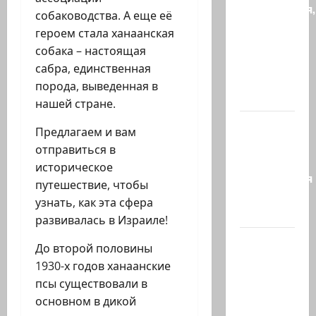
находчивая,
собаководства. А еще её
или
героем стала ханаанская
Коварство
собака – настоящая
и
сабра, единственная
любовь
порода, выведенная в
Женщина…
нашей стране.
Сирия и
Предлагаем и вам
Россия
отправиться в
достигли
историческое
соглашения
путешествие, чтобы
о
узнать, как эта сфера
будущем…
развивалась в Израиле!
Экс-
До второй половины
глава
1930-х годов ханаанские
СНБ:
псы существовали в
Израиль
основном в дикой
должен