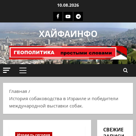
Перейти
10.08.2026
к
Facebook
Youtube
Телеграмм
содержимому
группа
ХАЙФАИНФО
ХАЙФАИНФО
Основное
меню
Главная
История собаководства в Израиле и победители
международной выставки собак.
СВЕЖИЕ
Израиль сегодня