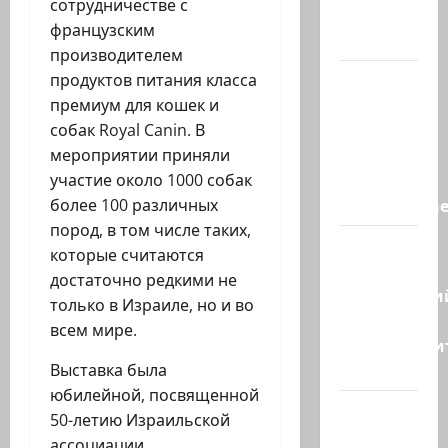
сотрудничестве с
отряд
французским
спасли…
производителем
НАТО
продуктов питания класса
пужает…
премиум для кошек и
НАТО
собак Royal Canin. В
заявляет,
мероприятии приняли
что
участие около 1000 собак
«отслеживае
более 100 различных
пород, в том числе таких,
Бывший
которые считаются
главный
достаточно редкими не
полицейски
только в Израиле, но и во
может
всем мире.
присоедини
к…
Выставка была
юбилейной, посвященной
Веселая
50-летию Израильской
и
ассоциации