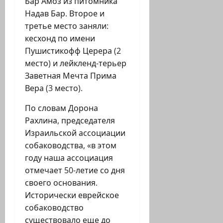
Бар Амоз из питомника
Надав Бар. Второе и
третье место заняли:
кесхонд по имени
Пушистикофф Церера (2
место) и лейкленд-терьер
Заветная Мечта Прима
Вера (3 место).
По словам Дорона
Рахлина, председателя
Израильской ассоциации
собаководства, «в этом
году наша ассоциация
отмечает 50-летие со дня
своего основания.
Исторически еврейское
собаководство
существовало еще до