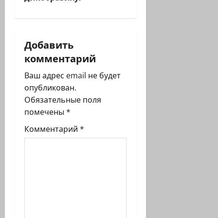
г
а
Добавить
ц
комментарий
и
Ваш адрес email не будет
я
опубликован.
Обязательные поля
з
помечены
*
а
Комментарий
*
п
и
с
и