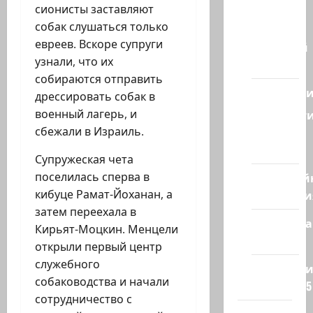
из
сионисты заставляют
Израиля
собак слушаться только
евреев. Вскоре супруги
Ближний
узнали, что их
Восток
собираются отправить
Геополит
дрессировать собак в
военный лагерь, и
Новост
сбежали в Израиль.
из
стран
Супружеская чета
поселилась сперва в
Кибервой
кибуце Рамат-Йоханан, а
Технологи
затем переехала в
Полемика
Кирьят-Моцкин. Менцели
на сайте
открыли первый центр
служебного
Редколеги
собаководства и начали
сайта 2025
сотрудничество с