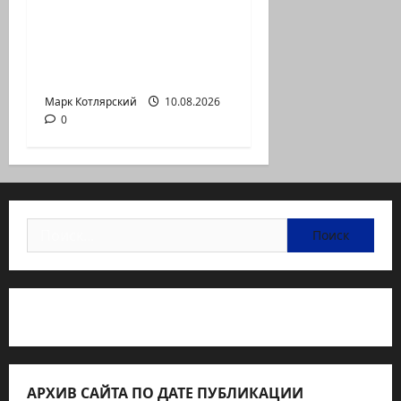
ТАСС цитирует
советника главы
правительства
Израиля…
Марк Котлярский
10.08.2026
0
Найти:
Статьи об медицине Израиля
АРХИВ САЙТА ПО ДАТЕ ПУБЛИКАЦИИ