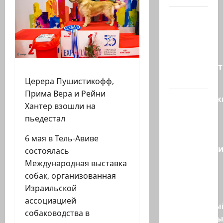
ТАСС
цитирует
советника
главы
правительст
Израиля…
Церера Пушистикофф,
Прима Вера и Рейни
Американск
Хантер взошли на
СМИ
пьедестал
сообщают,
что
6 мая в Тель-Авиве
истребител
состоялась
F-16…
Международная выставка
собак, организованная
Пожарные
Израильской
и
ассоциацией
специальны
собаководства в
спасательн