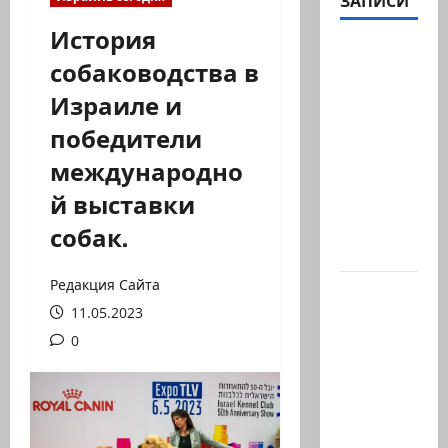
ЗАПИСИ
История
Шенген
собаководства в
трещит.
Израиле и
И
начинает
победители
с
международно
Испании
й выставки
Европа
без
собак.
границ…
Редакция Сайта
В 2019-м
11.05.2023
Биньямину
Нетаниягу
0
не
хватило
ровно
одного…