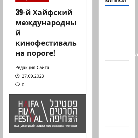
ЗАПИСИ
39-й Хайфский
Генерал,
международны
который
й
решил
не
кинофестиваль
отвечать
на пороге!
Председате
Вчера
Редакция Сайта
вечером
27.09.2023
с
0
разницей
буквально
в
несколько
минут…
Почему