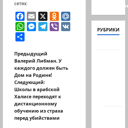
сетях:
общественн
Facebook
Email
X
Odnoklassniki
Mail.Ru
WhatsApp
Messenger
Telegram
Viber
VK
РУБРИКИ
Отправить
Актуально
Н
Предыдущий
Архив
Валерий Либман. У
статей
а
каждого должен быть
сайта
Дом на Родине!
в
Новости
Следующий:
на
и
Школы в арабской
сайте
Халисе переходят к
(архив)
г
дистанционному
обучению из страха
Новости
а
перед убийствами
Хайфы
ц
(архив)