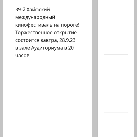
талант
39-й Хайфский
так
международный
часто
кинофестиваль на пороге!
соседствует
Торжественное открытие
с
состоится завтра, 28.9.23
безумием?
в зале Аудиториума в 20
Почему…
часов.
В 2019-м
Биньямину
Нетаниягу
не
хватило
ровно
одного…
США
одобрили
продажу