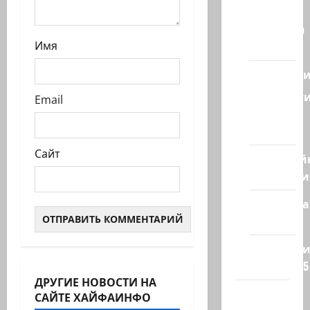
Израиля
Ближний
Восток
Имя
Геополит
Новост
Email
из
стран
Сайт
Кибервой
Технологи
Полемика
на сайте
Редколеги
сайта 2025
ДРУГИЕ НОВОСТИ НА
Хайфа
САЙТЕ ХАЙФАИНФО