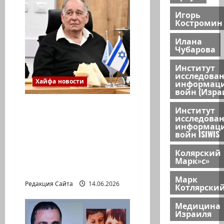
Игорь
Костромин
Илана
Чубарова
Институт
исследова
Хайфа новости
информац
войн (Изра
Сообщение мэра
Институт
исследова
Хайфы Йоны Яхава
информац
жителям города,
войн ISIWIS
опубликованное на
Колярский
его странице в
Марк»с»
Facebook
Марк
Редакция Сайта
14.06.2026
Котлярски
Медицина
Израиля