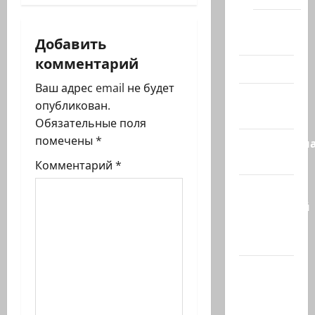
и
Помним
Холокост
Добавить
я
комментарий
Видео
з
Ваш адрес email не будет
Израиль
опубликован.
а
сегодня
Обязательные поля
п
помечены
*
Литературн
гостиная
Комментарий
*
и
Марк
с
Котлярский
Телеграмм
и
Канал
Наш мир
— взгляд
из