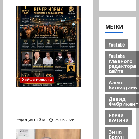
новости
МЕТКИ
Youtube
Youtube
главного
редактора
сайта
Хайфа новости
Алекс
Бальядиев
ХАЙФА, ГОТОВЫ К
Давид
САМОМУ ЯРКОМУ
Фабрикант
ВЕЧЕРУ ЭТОГО ЛЕТА?
Елена
Кочина
Редакция Сайта
29.06.2026
Зина
Браун