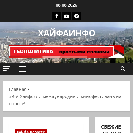
Перейти
08.08.2026
к
Facebook
Youtube
Телеграмм
содержимому
группа
ХАЙФАИНФО
ХАЙФАИНФО
Основное
меню
Главная
39-й Хайфский международный кинофестиваль на
пороге!
СВЕЖИЕ
Хайфа новости