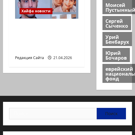
Моисей
Пустынны
Хайфа новости
Сергей
Сыченко
Так произошло во
время страшной
Урий
Бенбарух
трагедии в ресторане
Максим в Хайфе…
Юрий
Бочаров
Редакция Сайта
21.04.2026
еврейский
национал
фонд
Найти: