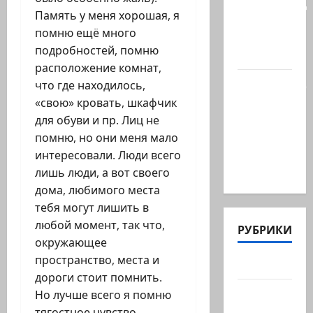
палестинец
Память у меня хорошая, я
приезжает
помню ещё много
работать
подробностей, помню
в…
расположение комнат,
Ожидается,
что где находилось,
что
«свою» кровать, шкафчик
Саудовская
для обуви и пр. Лиц не
Аравия,
помню, но они меня мало
Турция и
интересовали. Люди всего
Пакистан…
лишь люди, а вот своего
дома, любимого места
тебя могут лишить в
любой момент, так что,
РУБРИКИ
окружающее
пространство, места и
Актуально
дороги стоит помнить.
Архив
Но лучше всего я помню
статей
тягостное чувство