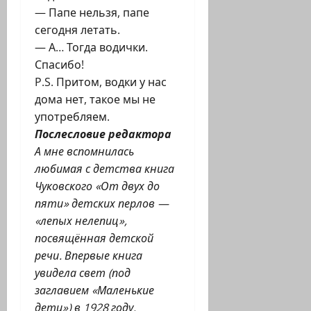
— Папе нельзя, папе
сегодня летать.
— А… Тогда водички.
Спасибо!
P.S. Притом, водки у нас
дома нет, такое мы не
употребляем.
Послесловие редактора
А мне вспомнилась
любимая с детства книга
Чуковского «От двух до
пяти» детских перлов —
«лепых нелепиц»,
посвящённая детской
речи. Впервые книга
увидела свет (под
заглавием «Маленькие
дети») в 1928 году.