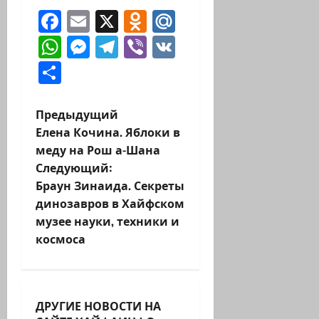
Facebook
Email
X
Odnoklassniki
Mail.Ru
WhatsApp
Messenger
Telegram
Viber
VK
Отправить
Н
Предыдущий
Елена Кочина. Яблоки в
а
меду на Рош а-Шана
Следующий:
в
Браун Зинаида. Секреты
и
динозавров в Хайфском
музее науки, техники и
г
космоса
а
ц
ДРУГИЕ НОВОСТИ НА