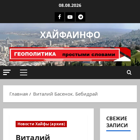
Перейти
08.08.2026
к
Facebook
Youtube
Телеграмм
содержимому
группа
ХАЙФАИНФО
ХАЙФАИНФО
Основное
меню
Главная
Виталий Басенок. Бебидрай
СВЕЖИЕ
Новости Хайфы (архив)
ЗАПИСИ
Виталий