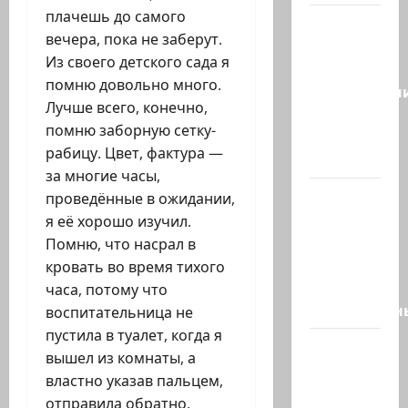
плачешь до самого
Сегодня
вечера, пока не заберут.
отмечается
Из своего детского сада я
день
помню довольно много.
подкаблучн
Лучше всего, конечно,
Кто
помню заборную сетку-
таковой
рабицу. Цвет, фактура —
-…
за многие часы,
Голос
проведённые в ожидании,
одинокого
я её хорошо изучил.
в
Помню, что насрал в
пустыне
кровать во время тихого
Левый
часа, потому что
общественн
воспитательница не
пустила в туалет, когда я
Президент
вышел из комнаты, а
Трамп о
властно указав пальцем,
мире
отправила обратно.