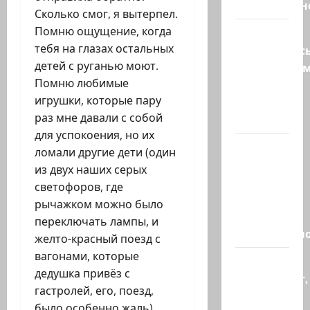
искусственн
Сколько смог, я вытерпел.
Помню ощущение, когда
Турция
тебя на глазах остальных
возмутилас
детей с руганью моют.
нарушение
Помню любимые
границ
игрушки, которые пару
— в
раз мне давали с собой
регионе…
для успокоения, но их
Кара
ломали другие дети (один
божья? 4
из двух наших серых
августа,
светофоров, где
во время
рычажком можно было
матча
переключать лампы, и
региональн
желто-красный поезд с
вагонами, которые
Что
дедушка привёз с
происходит,
гастролей, его, поезд,
когда
было особенно жаль).