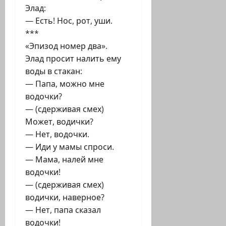
Элад:
— Есть! Нос, рот, уши.
***
«Эпизод номер два».
Элад просит налить ему
воды в стакан:
— Папа, можно мне
водочки?
— (сдерживая смех)
Может, водички?
— Нет, водочки.
— Иди у мамы спроси.
— Мама, налей мне
водочки!
— (сдерживая смех)
водички, наверное?
— Нет, папа сказал
водочки!