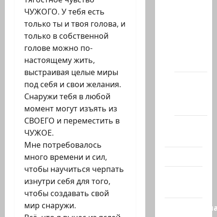
сайта
ЧУЖОГО. У тебя есть
только ты и твоя голова, и
Новости
только в собственной
на
голове можно по-
сайте
настоящему жить,
(архив)
выстраивая целые миры
Новости
под себя и свои желания.
Хайфы
Снаружи тебя в любой
(архив)
момент могут изъять из
СВОЕГО и переместить в
Помним
ЧУЖОЕ.
Холокост
Мне потребовалось
Видео
много времени и сил,
чтобы научиться черпать
Израиль
изнутри себя для того,
сегодня
чтобы создавать свой
мир снаружи.
Литературн