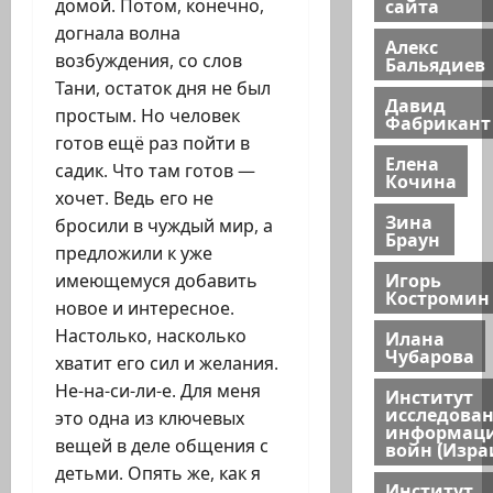
сайта
домой. Потом, конечно,
догнала волна
Алекс
возбуждения, со слов
Бальядиев
Тани, остаток дня не был
Давид
простым. Но человек
Фабрикант
готов ещё раз пойти в
Елена
садик. Что там готов —
Кочина
хочет. Ведь его не
Зина
бросили в чуждый мир, а
Браун
предложили к уже
Игорь
имеющемуся добавить
Костромин
новое и интересное.
Настолько, насколько
Илана
Чубарова
хватит его сил и желания.
Не-на-си-ли-е. Для меня
Институт
исследова
это одна из ключевых
информац
вещей в деле общения с
войн (Изра
детьми. Опять же, как я
Институт