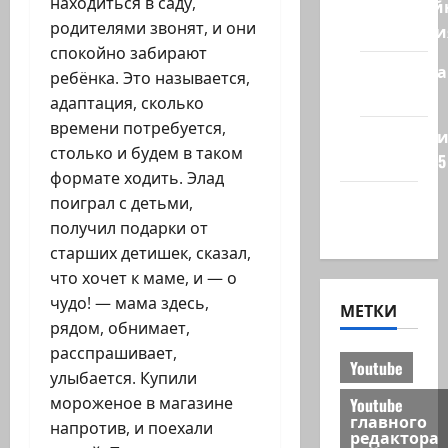
находиться в саду,
Кибервой
родителями звонят, и они
Технологи
спокойно забирают
Полемика
ребёнка. Это называется,
на сайте
адаптация, сколько
времени потребуется,
Редколеги
столько и будем в таком
сайта 2025
формате ходить. Элад
Хайфа
поиграл с детьми,
новости
получил подарки от
старших детишек, сказал,
что хочет к маме, и — о
чудо! — мама здесь,
МЕТКИ
рядом, обнимает,
расспрашивает,
Youtube
улыбается. Купили
мороженое в магазине
Youtube
главного
напротив, и поехали
редактора