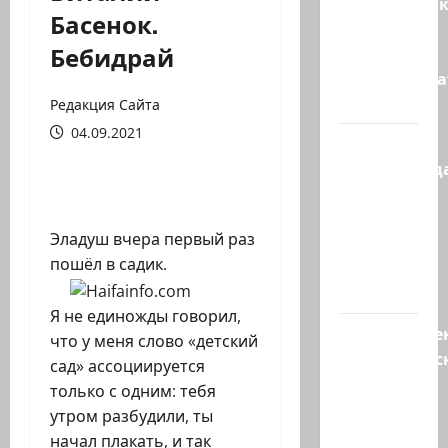
Макаронни
Басенок.
рехнулись?
Бебидрай
Высший
администр
суд…
Редакция Сайта
04.09.2021
Зини
предупрежда
обещания
ХАМАСа
Эладуш вчера первый раз
вредны
пошёл в садик.
для
нашего…
Я не единожды говорил,
Могуществе
что у меня слово «детский
мусульманс
сад» ассоциируется
страны
только с одним: тебя
создают
утром разбудили, ты
новый…
начал плакать, и так