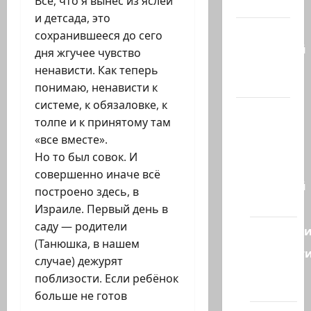
Всё, что я вынес из яслей
гостиная
и детсада, это
Марк
сохранившееся до сего
Котлярский
дня жгучее чувство
Телеграмм
ненависти. Как теперь
Канал
понимаю, ненависти к
системе, к обязаловке, к
Наш мир
толпе и к принятому там
— взгляд
«все вместе».
из
Но то был совок. И
Израиля
совершенно иначе всё
Ближний
построено здесь, в
Восток
Израиле. Первый день в
саду — родители
Геополит
(Танюшка, в нашем
Новост
случае) дежурят
из
поблизости. Если ребёнок
стран
больше не готов