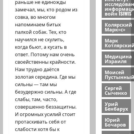
раньше не единожды
исследова
информац
замечал, мы, кто родом из
войн ISIWIS
совка, во многом
Колярский
напоминаем битых
Марк»с»
палкой собак. Тех, кто
научился не скулить,
Марк
Котлярски
когда бьют, а кусать в
ответ. Потому нам очень
Медицина
Израиля
своейственны крайности.
Нам трудно даётся
Моисей
Пустынны
золотая середина. Где мы
сильны — там мы
Сергей
безудержно сильны. А где
Сыченко
слабы, там, часто,
Урий
совершенно беззащитны.
Бенбарух
И огромных усилий стоит
Юрий
протаскивать себя от
Бочаров
слабости хотя бы к