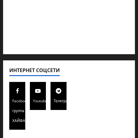
Кибервойна Технология
Полемика на сайте
Редколегия сайта 2025
Хайфа новости
ИНТЕРНЕТ СОЦСЕТИ
Facebook
Youtube
Телеграмм
группа
ХАЙФАИНФО