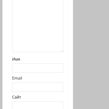
п
и
с
и
Имя
Email
Сайт