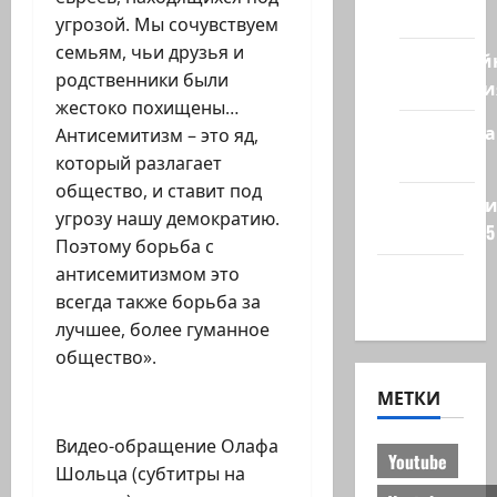
стран
угрозой. Мы сочувствуем
семьям, чьи друзья и
Кибервой
родственники были
Технологи
жестоко похищены…
Полемика
Антисемитизм – это яд,
на сайте
который разлагает
общество, и ставит под
Редколеги
угрозу нашу демократию.
сайта 2025
Поэтому борьба с
антисемитизмом это
Хайфа
всегда также борьба за
новости
лучшее, более гуманное
общество».
МЕТКИ
Видео-обращение Олафа
Youtube
Шольца (субтитры на