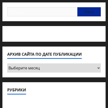
Найти:
Статьи об медицине Израиля
АРХИВ САЙТА ПО ДАТЕ ПУБЛИКАЦИИ
Архив
сайта
по
дате
РУБРИКИ
публикации
Актуально