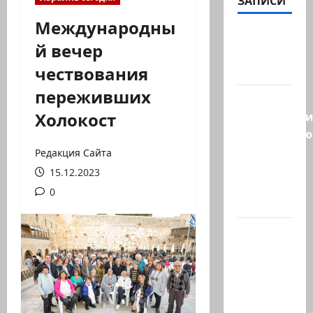
ЗАПИСИ
Международны
Козел,
й вечер
козел, а
чествования
умный…
переживших
С
Холокост
удовольств
рекомендую
канал
Редакция Сайта
Марии
15.12.2023
Волох —
0
…
Вице-
президент
США
Дж.Д.Вэнс
обо всей