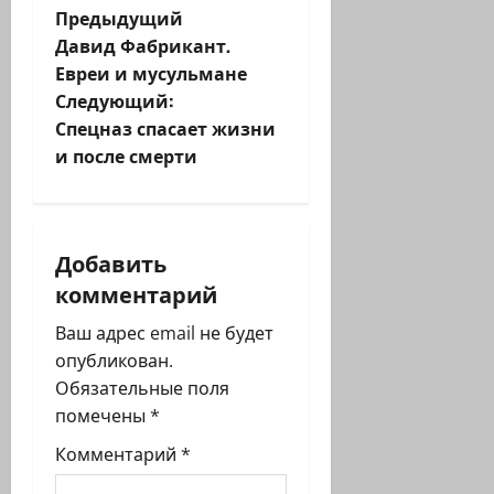
Н
Предыдущий
Давид Фабрикант.
а
Евреи и мусульмане
Следующий:
в
Спецназ спасает жизни
и
и после смерти
г
а
Добавить
комментарий
ц
Ваш адрес email не будет
и
опубликован.
я
Обязательные поля
помечены
*
з
Комментарий
*
а