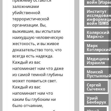
прежнему остаются
войн (Изра
заложниками
Институт
убийственной
исследова
террористической
информац
войн ISIWIS
организации. Вы,
выжившие, вы испытали
Колярский
Марк»с»
наихудшую человеческую
жестокость, и вы живое
Марк
Котлярски
доказательство того, что
всегда есть надежда.
Медицина
Каждый из вас
Израиля
напоминает нам что даже
Моисей
из самой темной глубины
Пустынны
может появиться свет.
Сергей
Каждый из вас
Сыченко
напоминает нам что
Урий
каким бы глубоким ни
Бенбарух
было отчаяние,
Юрий