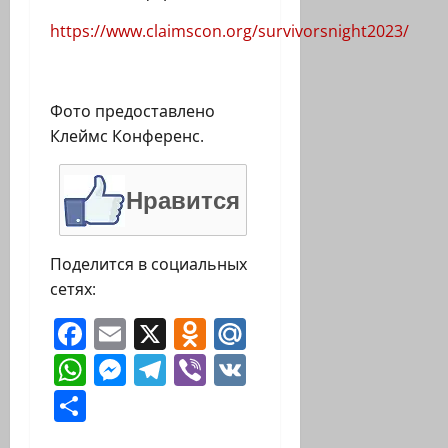
https://www.claimscon.org/survivorsnight2023/
Фото предоставлено
Клеймс Конференс.
Нравится
Поделится в социальных
сетях:
Facebook
Email
X
Odnoklassniki
Mail.Ru
WhatsApp
Messenger
Telegram
Viber
VK
Отправить