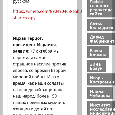
русском):
Youtube
главного
редактора
https://vimeo.com/890490468/e5b371bbfe?
сайта
share=copy
Алекс
Бальядиев
Давид
Ицхак Герцог,
Фабрикант
президент Израиля,
Елена
заявил:
«7 октября мы
Кочина
пережили самое
Зина
страшное насилие против
Браун
евреев, со времен Второй
мировой войны. И в то
Игорь
Костромин
время, как наши солдаты
на передовой защищают
Илана
Чубарова
наш народ, более 150
наших невинных мужчин,
Институт
исследова
женщин и детей по-
информац