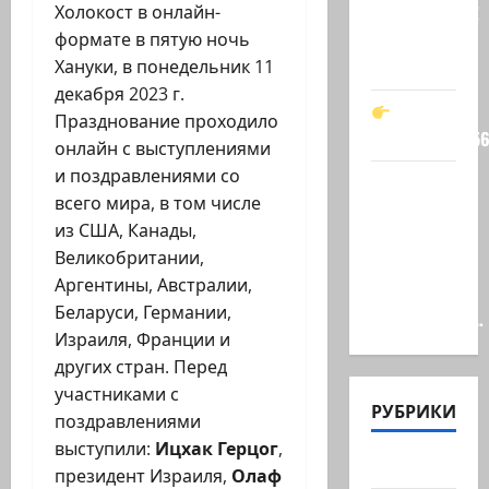
Холокост в онлайн-
Зеленского!
формате в пятую ночь
Он —
Хануки, в понедельник 11
мой…
декабря 2023 г.
Празднование проходило
t.me/markkot5
онлайн с выступлениями
и поздравлениями со
Обидели…
всего мира, в том числе
Эйнав
из США, Канады,
Цангаукер
Великобритании,
выдворили
Аргентины, Австралии,
с
Беларуси, Германии,
заседании…
Израиля, Франции и
других стран. Перед
участниками с
РУБРИКИ
поздравлениями
выступили:
Ицхак Герцог
,
Актуально
президент Израиля,
Олаф