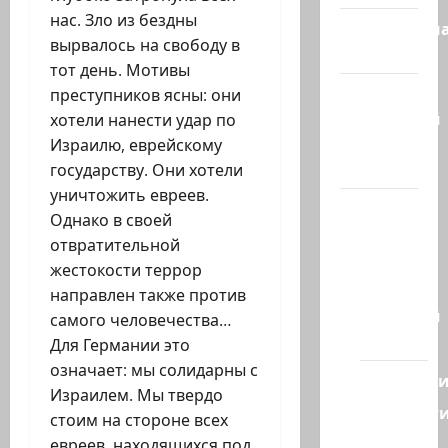
нас. Зло из бездны
Литературн
вырвалось на свободу в
гостиная
тот день. Мотивы
Марк
преступников ясны: они
Котлярский
хотели нанести удар по
Телеграмм
Израилю, еврейскому
Канал
государству. Они хотели
уничтожить евреев.
Наш мир
Однако в своей
— взгляд
отвратительной
из
жестокости террор
Израиля
направлен также против
Ближний
самого человечества…
Восток
Для Германии это
означает: мы солидарны с
Геополит
Израилем. Мы твердо
Новост
стоим на стороне всех
из
евреев, находящихся под