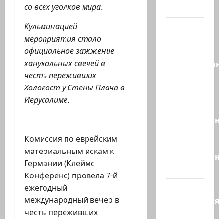
со всех уголков мира.
через…
Кульминацией
Это пост
мероприятия стало
Шломо
официальное зажжение
Фильбера,
ханукальных свечей в
опубликова
честь переживших
незадолго
Холокост у Стены Плача в
до…
Иерусалиме.
Вы
необразова
«Вы
Комиссия по еврейским
просто
материальным искам к
необразован
Германии (Клеймс
…
Конференс) провела 7-й
ежегодный
Вот,
международный вечер в
оказывается
честь переживших
кто спас