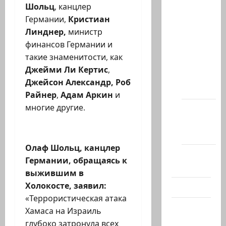
Шольц
, канцлер
Архив
Германии,
Кристиан
статей
Линднер,
министр
сайта
финансов Германии
и
Новости
такие знаменитости, как
на
Джейми Ли Кертис
,
сайте
Джейсон Александр, Роб
(архив)
Райнер
,
Адам Аркин
и
многие другие.
Новости
Хайфы
(архив)
Олаф Шольц, канцлер
Помним
Германии, обращаясь к
Холокост
выжившим в
Холокосте, заявил:
Видео
«Террористическая атака
Израиль
Хамаса на Израиль
сегодня
глубоко затронула всех