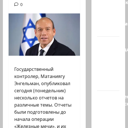
Макаронни
0
рехнулись?
Высший
администр
суд…
Зини
предупрежда
обещания
ХАМАСа
Государственный
вредны
контролер, Матаниягу
для
Энгельман, опубликовал
нашего…
сегодня (понедельник)
Могуществе
несколько отчетов на
мусульманс
различные темы. Отчеты
страны
были подготовлены до
создают
начала операции
новый…
«Железные мечи», и их