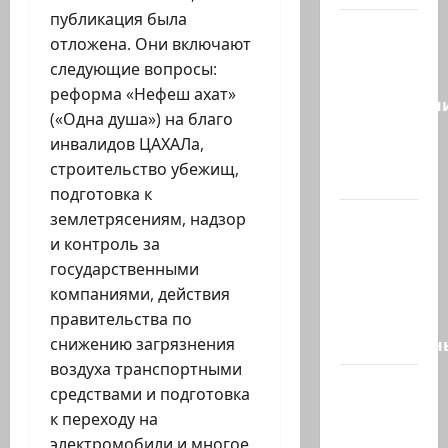
публикация была
Сегодня
отложена. Они включают
отмечается
следующие вопросы:
день
реформа «Нефеш ахат»
подкаблучн
(«Одна душа») на благо
Кто
инвалидов ЦАХАЛа,
таковой
строительство убежищ,
-…
подготовка к
Голос
землетрясениям, надзор
одинокого
и контроль за
в
государственными
пустыне
компаниями, действия
Левый
правительства по
общественн
снижению загрязнения
воздуха транспортными
Президент
средствами и подготовка
Трамп о
к переходу на
мире
электромобили и многое