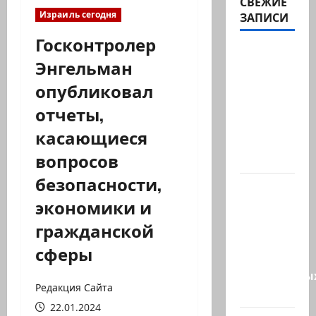
СВЕЖИЕ
Израиль сегодня
ЗАПИСИ
Госконтролер
В 2019-м
Энгельман
Биньямину
опубликовал
Нетаниягу
не
отчеты,
хватило
касающиеся
ровно
вопросов
одного…
безопасности,
США
экономики и
одобрили
продажу
гражданской
5250
сферы
зенитных
управляемы
Редакция Сайта
ракет к…
22.01.2024