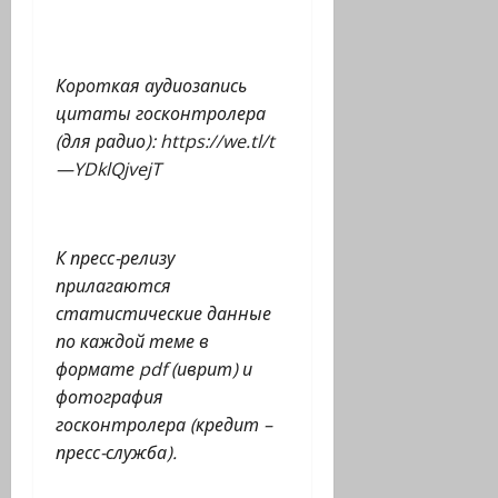
Короткая аудиозапись
цитаты госконтролера
(для радио):
https
://
we
.
tl
/
t
—
YDklQjvejT
К пресс-релизу
прилагаются
статистические данные
по каждой теме в
формате
pdf
(иврит) и
фотография
госконтролера (кредит –
пресс-служба).