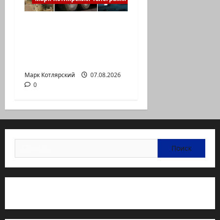
Макаронники
рехнулись? Высший
административный
суд…
Марк Котлярский
07.08.2026
0
Найти:
Статьи об медицине Израиля