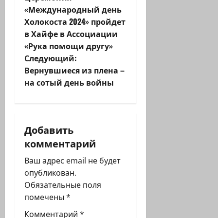
а
«Международный день
Холокоста 2024» пройдет
в
в Хайфе в Ассоциации
и
«Рука помощи другу»
Следующий:
г
Вернувшиеся из плена –
на сотый день войны
а
ц
и
Добавить
комментарий
я
Ваш адрес email не будет
з
опубликован.
Обязательные поля
а
помечены
*
п
Комментарий
*