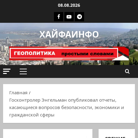
Перейти
08.08.2026
к
Facebook
Youtube
Телеграмм
содержимому
группа
ХАЙФАИНФО
ХАЙФАИНФО
Основное
меню
Главная
Госконтролер Энгельман опубликовал отчеты,
касающиеся вопросов безопасности, экономики и
гражданской сферы