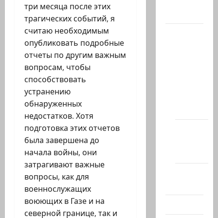
три месяца после этих
Актуально
трагических событий, я
считаю необходимым
Архив
опубликовать подробные
статей
отчеты по другим важным
сайта
вопросам, чтобы
Новости
способствовать
на
устранению
сайте
обнаруженных
(архив)
недостатков. Хотя
подготовка этих отчетов
Новости
была завершена до
Хайфы
начала войны, они
(архив)
затрагивают важные
Помним
вопросы, как для
Холокост
военнослужащих
воюющих в Газе и на
Видео
северной границе, так и