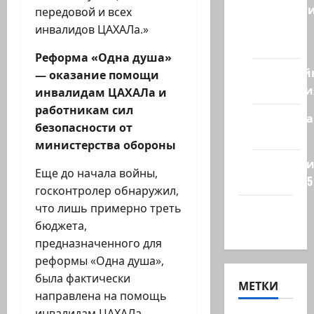
Новост
передовой и всех
из
инвалидов ЦАХАЛа.»
стран
Реформа «Одна душа»
Кибервой
— оказание помощи
Технологи
инвалидам ЦАХАЛа и
работникам сил
Полемика
безопасности от
на сайте
министерства обороны
Редколеги
Еще до начала войны,
сайта 2025
госконтролер обнаружил,
что лишь примерно треть
Хайфа
бюджета,
новости
предназначенного для
реформы «Одна душа»,
была фактически
МЕТКИ
направлена на помощь
инвалидам ЦАХАЛа.