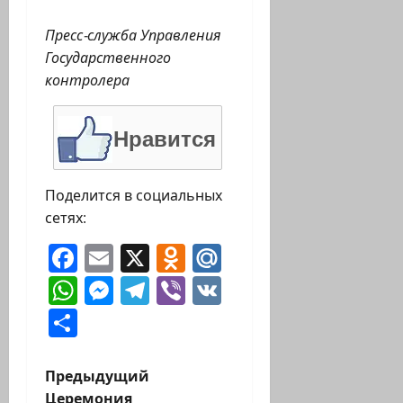
Пресс-служба Управления
Государственного
контролера
Нравится
Поделится в социальных
сетях:
Facebook
Email
X
Odnoklassniki
Mail.Ru
WhatsApp
Messenger
Telegram
Viber
VK
Отправить
Н
Предыдущий
Церемония