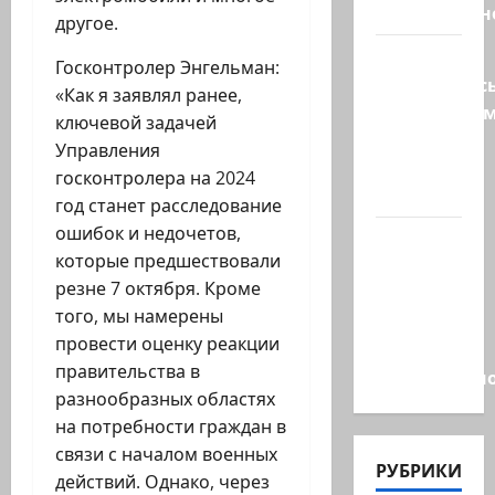
искусственн
другое.
Турция
Госконтролер Энгельман:
возмутилас
«Как я заявлял ранее,
нарушение
ключевой задачей
границ
Управления
— в
госконтролера на 2024
регионе…
год станет расследование
ошибок и недочетов,
Кара
которые предшествовали
божья? 4
резне 7 октября. Кроме
августа,
того, мы намерены
во время
провести оценку реакции
матча
правительства в
региональн
разнообразных областях
на потребности граждан в
связи с началом военных
РУБРИКИ
действий. Однако, через