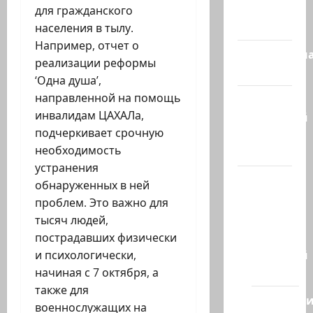
Израиль
для гражданского
сегодня
населения в тылу.
Например, отчет о
Литературн
реализации реформы
гостиная
‘Одна душа’,
направленной на помощь
Марк
инвалидам ЦАХАЛа,
Котлярский
подчеркивает срочную
Телеграмм
необходимость
Канал
устранения
Наш мир
обнаруженных в ней
— взгляд
проблем. Это важно для
из
тысяч людей,
Израиля
пострадавших физически
Ближний
и психологически,
Восток
начиная с 7 октября, а
также для
Геополит
военнослужащих на