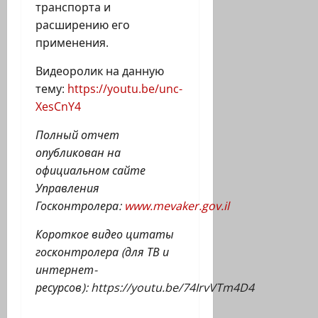
транспорта и
расширению его
применения.
Видеоролик на данную
тему:
https://youtu.be/unc-
XesCnY4
Полный отчет
опубликован на
официальном сайте
Управления
Госконтролера:
www
.
mevaker
.
gov
.
il
Короткое видео цитаты
госконтролера (для ТВ и
интернет-
ресурсов):
https
://
youtu
.
be
/74
IrvVTm
4
D
4