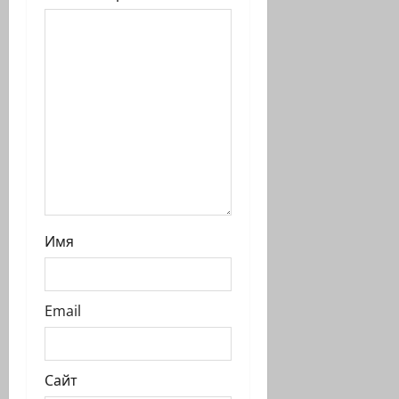
и
с
и
Имя
Email
Сайт