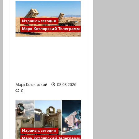
Израиль сегодня
Марк Котлярский Телеграмм Канал
США одобрили
продажу 5250
зенитных
управляемых ракет
к…
Марк Котлярский
08.08.2026
0
Израиль сегодня
Марк Котлярский Телеграмм Канал