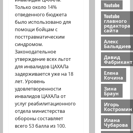
Youtube
Только около 14%
отведенного бюджета
Youtube
главного
было использовано для
редактора
помощи бойцам с
сайта
посттравматическим
Алекс
синдромом.
Бальядиев
Законодательное
Давид
утверждение всех льгот
Фабрикант
для инвалидов ЦАХАЛа
Елена
задерживается уже на 18
Кочина
лет. Уровень
Зина
удовлетворенности
Браун
инвалидов ЦАХАЛа от
услуг реабилитационного
Игорь
Костромин
отдела министерства
обороны составляет
Илана
Чубарова
всего 53 балла из 100.