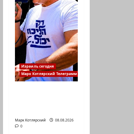
Израиль сегодня
Марк Котлярский Телеграмм Канал
В 2019-м Биньямину
Нетаниягу не
хватило ровно
одного…
Марк Котлярский
08.08.2026
0