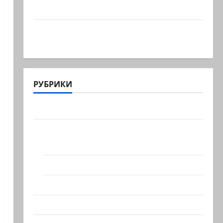
административный суд…
Зини предупреждает: обещания
ХАМАСа вредны для нашего…
РУБРИКИ
Актуально
Архив статей сайта
Новости на сайте (архив)
Новости Хайфы (архив)
Помним Холокост
Видео