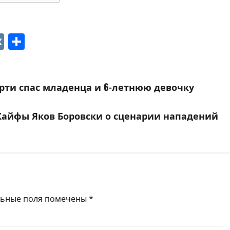
p
ger
gram
ber
VK
Отправить
рти спас младенца и 6-летнюю девочку
 Хайфы Яков Боровски о сценарии нападений
льные поля помечены
*