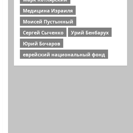
Медицина Израиля
Моисей Пустынный
Сергей Сыченко
Урий Бенбарух
Юрий Бочаров
еврейский национальный фонд