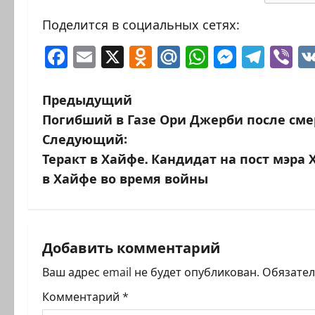
Поделится в социальных сетях:
Facebook
Email
X
Odnoklassniki
Mail.Ru
WhatsAp
Messen
Tele
Vi
Н
Предыдущий
Погибший в Газе Ори Джерби после сме
а
Следующий:
в
Теракт в Хайфе. Кандидат на пост мэра
в Хайфе во время войны
и
г
а
Добавить комментарий
ц
Ваш адрес email не будет опубликован.
Обязате
Комментарий
*
и