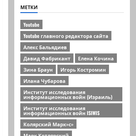
МЕТКИ
Youtube
Youtube главного редактора сайта
Алекс Бальядиев
Давид Фабрикант
Елена Кочина
Зина Браун
Игорь Костромин
Илана Чубарова
Институт исследования
информационных войн (Израиль)
Институт исследования
информационных войн ISIWIS
Колярский Марк»с»
Марк Котлярский