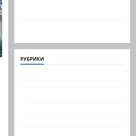
Голос одинокого в пустыне Левый
общественный…
Президент Трамп о мире
искусственного…
РУБРИКИ
Актуально
Архив статей сайта
Новости на сайте (архив)
Новости Хайфы (архив)
Помним Холокост
Видео