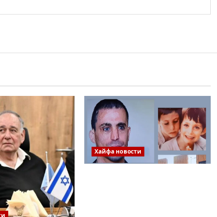
Хайфа новости
Так произошло во время
страшной трагедии в
ресторане Максим в
Хайфе…
ти