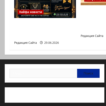
Сообщение
Хайфа новости
Йоны Яхав
города, оп
ХАЙФА, ГОТОВЫ К САМОМУ
на его стра
ЯРКОМУ ВЕЧЕРУ ЭТОГО
ЛЕТА?
Редакция Сайта
Редакция Сайта
29.06.2026
Найти:
Статьи об медицине Израиля