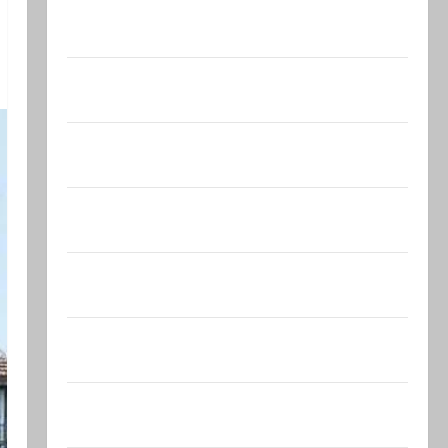
Почему талант так часто соседствует с
безумием? Почему…
В 2019-м Биньямину Нетаниягу не
хватило ровно одного…
США одобрили продажу 5250 зенитных
управляемых ракет к…
Макаронники рехнулись? Высший
административный суд…
Зини предупреждает: обещания
ХАМАСа вредны для нашего…
Могущественные мусульманские
страны создают новый…
Сегодня отмечается день
подкаблучника. Кто таковой -…