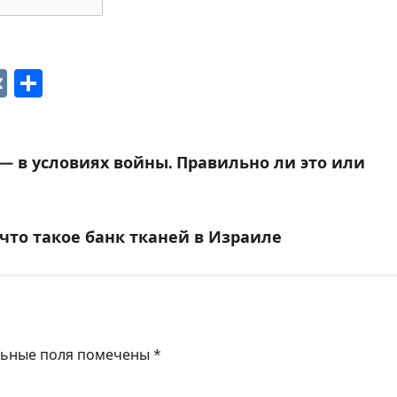
p
ger
gram
ber
VK
Отправить
» — в условиях войны. Правильно ли это или
что такое банк тканей в Израиле
льные поля помечены
*