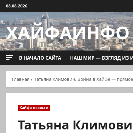
Перейти
08.08.2026
к
содержимому
ХАЙФАИНФО
В НАЧАЛО САЙТА
НАШ МИР — ВЗГЛЯД ИЗ 
Главная
Татьяна Климович. Война в Хайфе — прямое
Хайфа новости
Татьяна Климови