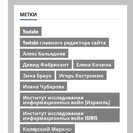
МЕТКИ
Youtube
Youtube главного редактора сайта
Алекс Бальядиев
Давид Фабрикант
Елена Кочина
Зина Браун
Игорь Костромин
Илана Чубарова
Институт исследования
информационных войн (Израиль)
Институт исследования
информационных войн ISIWIS
Колярский Марк»с»