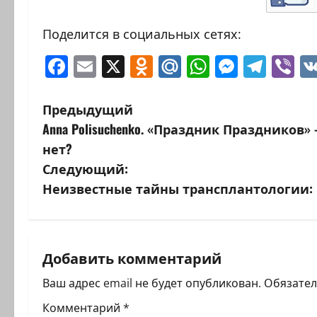
Поделится в социальных сетях:
Facebook
Email
X
Odnoklassniki
Mail.Ru
WhatsAp
Messen
Tele
Vi
Н
Предыдущий
Anna Polisuchenko. «Праздник Праздников
а
нет?
в
Следующий:
Неизвестные тайны трансплантологии: 
и
г
а
Добавить комментарий
ц
Ваш адрес email не будет опубликован.
Обязате
Комментарий
*