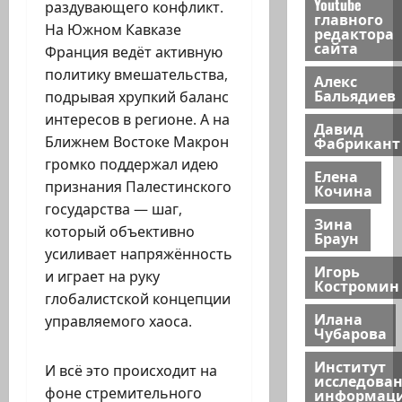
Youtube
раздувающего конфликт.
главного
На Южном Кавказе
редактора
сайта
Франция ведёт активную
политику вмешательства,
Алекс
Бальядиев
подрывая хрупкий баланс
интересов в регионе. А на
Давид
Фабрикант
Ближнем Востоке Макрон
громко поддержал идею
Елена
признания Палестинского
Кочина
государства — шаг,
Зина
который объективно
Браун
усиливает напряжённость
Игорь
и играет на руку
Костромин
глобалистской концепции
Илана
управляемого хаоса.
Чубарова
Институт
И всё это происходит на
исследова
фоне стремительного
информац