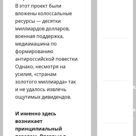
психолога
В этот проект были
—
вложены колоссальные
кандидат
ресурсы — десятки
наук
миллиардов долларов,
Елена…
военная поддержка,
медиамашина по
А сейчас
формированию
вылетит
антироссийской повестки.
птичка…
Однако, несмотря на
(реакция
усилия, «странам
котенка)
золотого миллиарда» так
Послушайте
и не удалось извлечь
детки,
ощутимых дивидендов.
слова
марионетки
И именно здесь
Президент…
возникает
принципиальный
Это