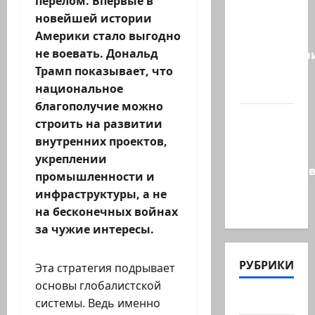
перелом. Впервые в
видео
новейшей истории
стало
Америки стало выгодно
вирусным.
не воевать. Дональд
Израильтян
Трамп показывает, что
резервист,
национальное
…
благополучие можно
Этот
строить на развитии
перфоманс
внутренних проектов,
времен
укреплении
Средневеков
промышленности и
устроила
инфраструктуры, а не
левая…
на бесконечных войнах
за чужие интересы.
РУБРИКИ
Эта стратегия подрывает
основы глобалистской
Актуально
системы. Ведь именно