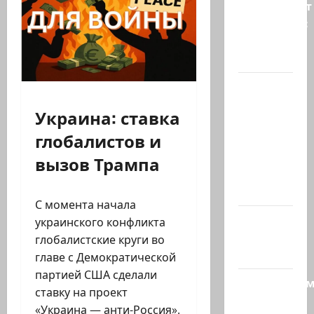
опровергает
сообщения:
«Нетаниягу
не…
Беннет
начинает
Украина: ставка
и…?
глобалистов и
Лидер
партии
вызов Трампа
«Вместе»
Нафтали…
С момента начала
@markkot56
украинского конфликта
posted a
глобалистские круги во
video
главе с Демократической
партией США сделали
Продолжае
ставку на проект
рубрику
«Украина — анти-Россия».