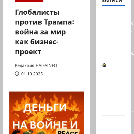
ЗАПИСИ
Глобалисты
Клуб
против Трампа:
гениальных
война за мир
психопатов.
Наша
как бизнес-
книга о
проект
странностях
Редакция HAIFAINFO
Шпионские
01.10.2025
страсти
В
Ашкелоне
— новое
шпионское…
Джей Ди
Вэнс