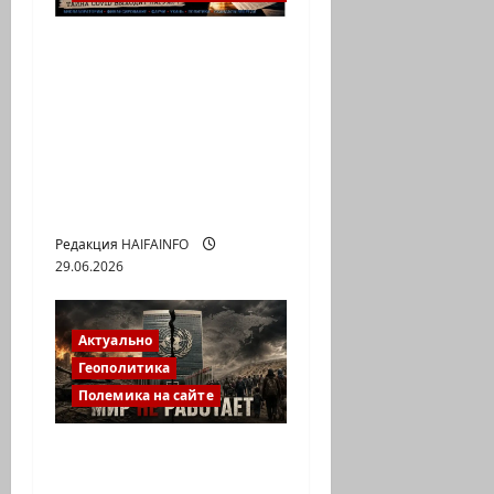
Что скрывалось за
пандемией? Новые
документы США
вновь поднимают
вопрос о
происхождении
COVID-19
Редакция HAIFAINFO
29.06.2026
Актуально
Геополитика
Полемика на сайте
ООН заседает, войны
продолжаются: