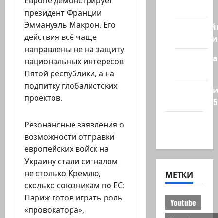
Европе демонстрирует
стран
президент Франции
Эммануэль Макрон. Его
Кибервой
действия всё чаще
Технологи
направлены не на защиту
Полемика
национальных интересов
на сайте
Пятой республики, а на
подпитку глобалистских
Редколеги
проектов.
сайта 2025
Хайфа
Резонансные заявления о
новости
возможности отправки
европейских войск на
Украину стали сигналом
не столько Кремлю,
МЕТКИ
сколько союзникам по ЕС:
Париж готов играть роль
Youtube
«провокатора»,