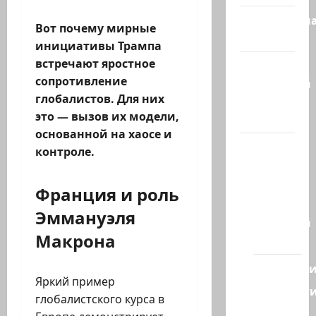
Литературн
Вот почему мирные
гостиная
инициативы Трампа
встречают яростное
Марк
сопротивление
Котлярский
глобалистов. Для них
Телеграмм
это — вызов их модели,
Канал
основанной на хаосе и
Наш мир
контроле.
— взгляд
из
Франция и роль
Израиля
Эммануэля
Ближний
Макрона
Восток
Геополит
Яркий пример
Новост
глобалистского курса в
из