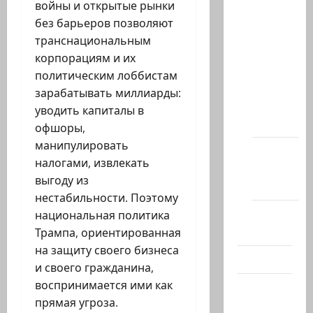
войны и открытые рынки
Архив
без барьеров позволяют
статей
транснациональным
сайта
корпорациям и их
Новости
политическим лоббистам
на
зарабатывать миллиарды:
сайте
уводить капиталы в
(архив)
офшоры,
манипулировать
Новости
налогами, извлекать
Хайфы
выгоду из
(архив)
нестабильности. Поэтому
Помним
национальная политика
Холокост
Трампа, ориентированная
на защиту своего бизнеса
Видео
и своего гражданина,
воспринимается ими как
Израиль
прямая угроза.
сегодня