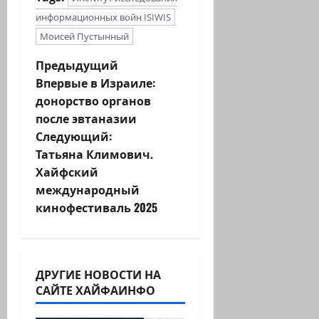
информационных войн ISIWIS
Моисей Пустынный
Н
Предыдущий
Впервые в Израиле:
а
донорство органов
после эвтаназии
в
Следующий:
и
Татьяна Климович.
Хайфский
г
международный
кинофестиваль 2025
а
ц
и
ДРУГИЕ НОВОСТИ НА
САЙТЕ ХАЙФАИНФО
я