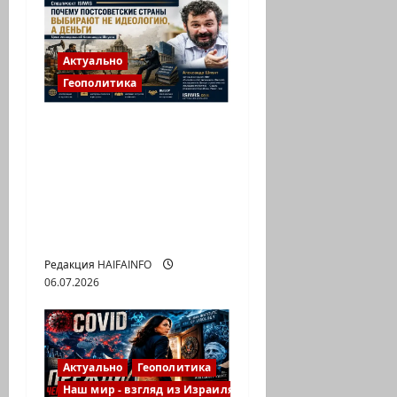
з
а
Актуально
Геополитика
п
и
Деньги или
политика? Что
с
определяет путь
развития
и
постсоветских
республик
Редакция HAIFAINFO
06.07.2026
Актуально
Геополитика
Наш мир - взгляд из Израиля