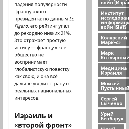
войн (Изра
падения популярности
французского
Институт
исследова
президента: по данным
Le
информац
Figaro
, его рейтинг упал
войн ISIWIS
до рекордно низких 21%.
Колярский
Это отражает простую
Марк»с»
истину — французское
Марк
общество не
Котлярски
воспринимает
Медицина
глобалистскую повестку
Израиля
как свою, и она всё
Моисей
дальше уводит страну от
Пустынны
реальных национальных
интересов.
Сергей
Сыченко
Израиль и
Урий
Бенбарух
«второй фронт»
Юрий