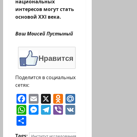
национальных
интересов могут стать
основой XXI века.
Ваш Моисей Пустыный
Нравится
Поделится в социальных
сетях:
Facebook
Email
X
Odnoklassniki
Mail.Ru
WhatsApp
Messenger
Telegram
Viber
VK
Отправить
Tags:
Институт исследования