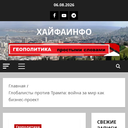
Перейти
06.08.2026
к
Facebook
Youtube
Телеграмм
содержимому
группа
ХАЙФАИНФО
ХАЙФАИНФО
Основное
меню
Главная
Глобалисты против Трампа: война за мир как
бизнес-проект
СВЕЖИЕ
Геополитика