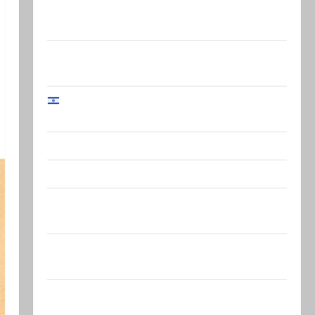
Кому дан Илуз? Дан Илуз, беглый
депутат из «Ликуда»,…
Сегодня в Южном Ливане погиб- майор
Харель Биреншток, 34…
Начальник Генштаба ЦАХАЛ: «В Газе
мы…
@markkot56 posted a video
@markkot56 posted a photo
Ярден Бибас, отец Ариэля и Кфира, и
муж Шири Бибас,…
Еще один: ожидается, что завтра Гилад
Эрдан объявит о…
Нетаниягу — БАГАЦу: назначение
министра Бен-Гвира было…