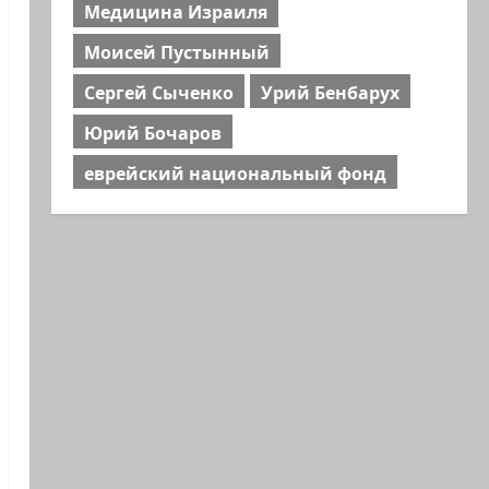
Медицина Израиля
Моисей Пустынный
Сергей Сыченко
Урий Бенбарух
Юрий Бочаров
еврейский национальный фонд