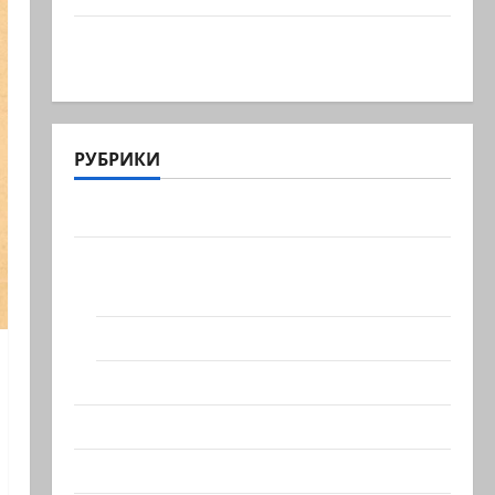
В секторе Газа прошли массовые
похороны 112 тел членов…
РУБРИКИ
Актуально
Архив статей сайта
Новости на сайте (архив)
Новости Хайфы (архив)
Помним Холокост
Видео
Израиль сегодня