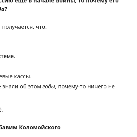
ссию ещё в начале войны, то почему его
да
?
 получается, что:
стеме.
евые кассы.
 знали об этом
годы
, почему-то ничего не
ё.
обавим Коломойского