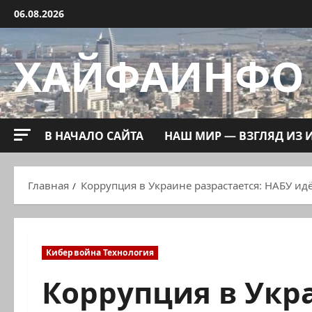
Перейти
06.08.2026
к
содержимому
ХАЙФАИНФО
В НАЧАЛО САЙТА
НАШ МИР — ВЗГЛЯД ИЗ 
Главная
Коррупция в Украине разрастается: НАБУ ид
Кибервойна Технология
Коррупция в Укра