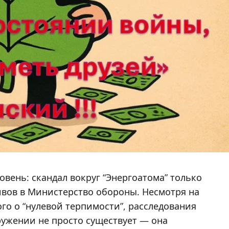
вень: скандал вокруг “Энергоатома” только
тивов в Министерство обороны. Несмотря на
го о “нулевой терпимости”, расследования
ружении не просто существует — она