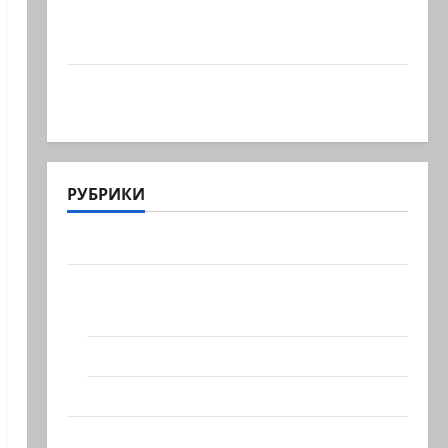
Что происходит, когда палестинец
приезжает работать в…
Ожидается, что Саудовская Аравия,
Турция и Пакистан…
РУБРИКИ
Актуально
Архив статей сайта
Новости на сайте (архив)
Новости Хайфы (архив)
Помним Холокост
Видео