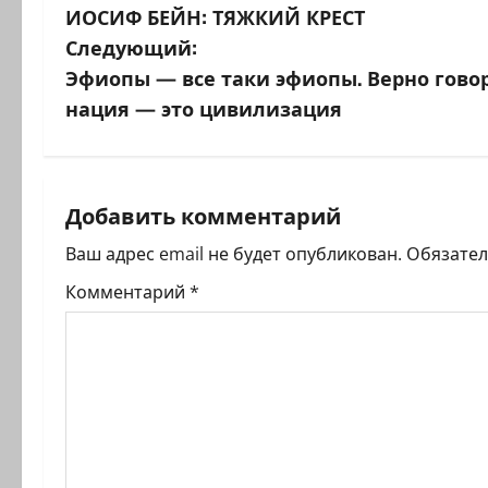
ИОСИФ БЕЙН: ТЯЖКИЙ КРЕСТ
а
Следующий:
в
Эфиопы — все таки эфиопы. Верно гово
нация — это цивилизация
и
г
а
Добавить комментарий
ц
Ваш адрес email не будет опубликован.
Обязате
Комментарий
*
и
я
з
а