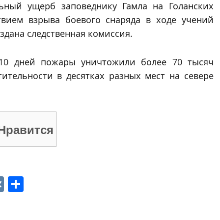
льный ущерб заповеднику Гамла на Голанских
твием взрыва боевого снаряда в ходе учений
здана следственная комиссия.
 10 дней пожары уничтожили более 70 тысяч
тительности в десятках разных мест на севере
Нравится
p
ger
gram
ber
VK
Отправить