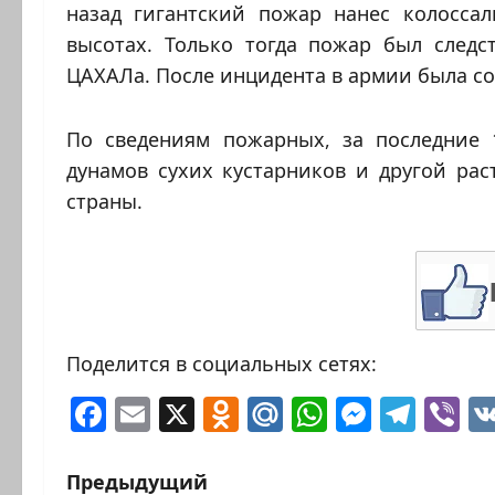
назад гигантский пожар нанес колосса
высотах. Только тогда пожар был следс
ЦАХАЛа. После инцидента в армии была со
По сведениям пожарных, за последние
дунамов сухих кустарников и другой рас
страны.
Поделится в социальных сетях:
Facebook
Email
X
Odnoklassniki
Mail.Ru
WhatsAp
Messen
Tele
Vi
Н
Предыдущий