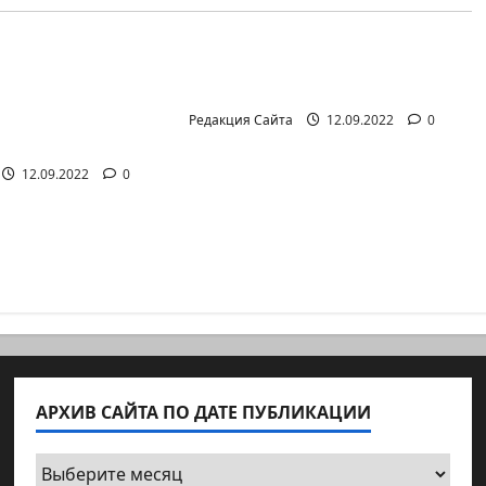
айте (архив)
Новости на сайте (архив)
иал Амита
Неизбежность пути
она Лешема —
перемен
т аг.Партизан
Редакция Сайта
12.09.2022
0
12.09.2022
0
АРХИВ САЙТА ПО ДАТЕ ПУБЛИКАЦИИ
Архив