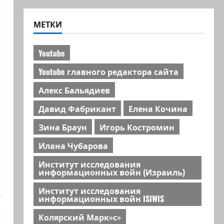
МЕТКИ
Youtube
Youtube главного редактора сайта
Алекс Бальядиев
Давид Фабрикант
Елена Кочина
Зина Браун
Игорь Костромин
Илана Чубарова
Институт исследования
информационных войн (Израиль)
Институт исследования
информационных войн ISIWIS
Колярский Марк»с»