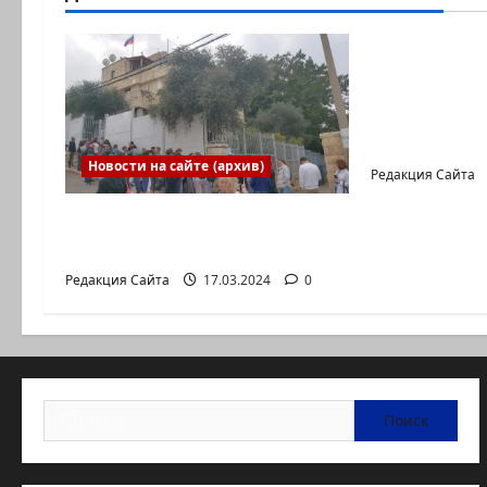
Новости на с
Новый сер
Коэна и Р
коммуника
Входящие
Новости на сайте (архив)
Редакция Сайта
Выборы президента
России в Израиле
Редакция Сайта
17.03.2024
0
Найти: