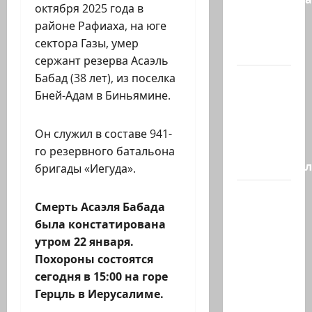
октября 2025 года в
Трампа
районе Рафиаха, на юге
искала
сектора Газы, умер
на…
сержант резерва Асаэль
Бабад (38 лет), из поселка
Генерал,
Бней-Адам в Биньямине.
который
решил
не
Он служил в составе 941-
отвечать
го резервного батальона
Председате
бригады «Иегуда».
Вчера
Смерть Асаэля Бабада
вечером
была констатирована
с
утром 22 января.
разницей
Похороны состоятся
буквально
сегодня в 15:00 на горе
в
Герцль в Иерусалиме.
несколько