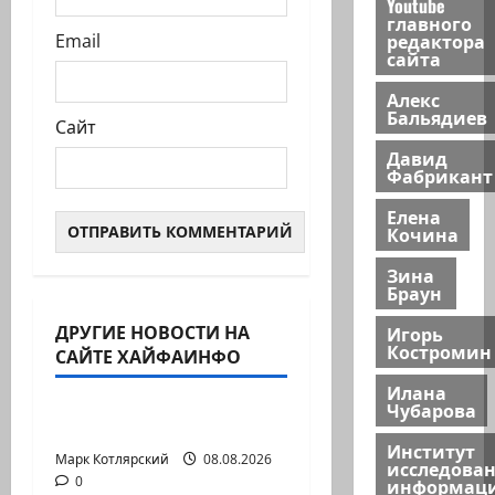
Youtube
главного
редактора
Email
сайта
Алекс
Бальядиев
Сайт
Давид
Фабрикант
Елена
Кочина
Зина
Браун
ДРУГИЕ НОВОСТИ НА
Игорь
Израиль сегодня
Костромин
САЙТЕ ХАЙФАИНФО
Марк Котлярский Телеграмм Канал
Илана
Чубарова
@markkot56 posted a video
Институт
Марк Котлярский
Израиль сегодня
08.08.2026
исследова
0
информац
Марк Котлярский Телеграмм Канал