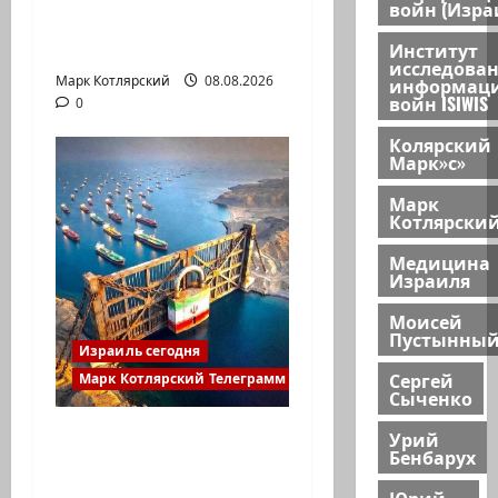
войн (Изра
А вы так можете?
Институт
исследова
Марк Котлярский
08.08.2026
информац
войн ISIWIS
0
Колярский
Марк»с»
Марк
Котлярски
Медицина
Израиля
Моисей
Пустынны
Израиль сегодня
Сергей
Марк Котлярский Телеграмм Канал
Сыченко
Иранские источники:
Урий
Бенбарух
Иран близок к
тотальному к…
Юрий