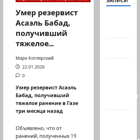
ЗАПИСИ
Умер резервист
@markkot56
Асаэль Бабад,
posted a
получивший
video
тяжелое…
А вы так
можете?
Марк Котлярский
Иранские
22.01.2026
источники:
0
Иран
Умер резервист Асаэль
близок к
Бабад, получивший
тотальному
тяжелое ранение в Газе
к…
три месяца назад
Сообщение
в New York
Объявлено, что от
Times:
ранений, полученных 19
Администра