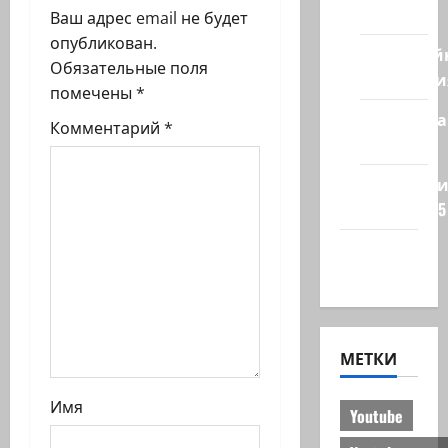
я
стран
Ваш адрес email не будет
з
опубликован.
Кибервой
Обязательные поля
а
Технологи
помечены
*
п
Полемика
Комментарий
*
на сайте
и
Редколеги
с
сайта 2025
и
Хайфа
новости
МЕТКИ
Имя
Youtube