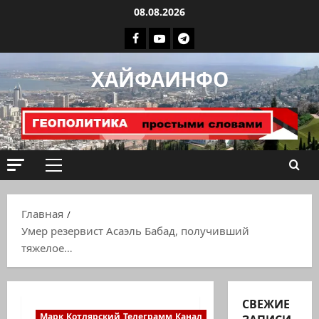
Перейти
08.08.2026
к
Facebook
Youtube
Телеграмм
содержимому
группа
ХАЙФАИНФО
ХАЙФАИНФО
Основное
меню
Главная
Умер резервист Асаэль Бабад, получивший
тяжелое…
СВЕЖИЕ
Марк Котлярский Телеграмм Канал