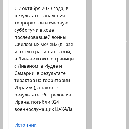
минут…
С 7 октября 2023 года, в
Почему
результате нападения
талант
террористов в «черную
так
субботу» и в ходе
часто
последовавшей войны
соседствует
«Железных мечей» (в Газе
с
и около границы с Газой,
безумием?
в Ливане и около границы
Почему…
с Ливаном, в Иудее и
Самарии, в результате
В 2019-м
терактов на территории
Биньямину
Израиля), а также в
Нетаниягу
результате обстрелов из
не
Ирана, погибли 924
хватило
военнослужащих ЦАХАЛа.
ровно
одного…
Источник