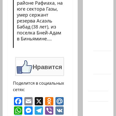
районе Рафиаха, на
Архив
юге сектора Газы,
статей
умер сержант
сайта
резерва Асаэль
Новости
Бабад (38 лет), из
поселка Бней-Адам
на
в Биньямине.…
сайте
(архив)
Новости
Хайфы
Нравится
(архив)
Помним
Поделится в социальных
Холокост
сетях:
Видео
Facebook
Email
X
Odnoklassniki
Mail.Ru
Израиль
WhatsApp
Messenger
Telegram
Viber
VK
сегодня