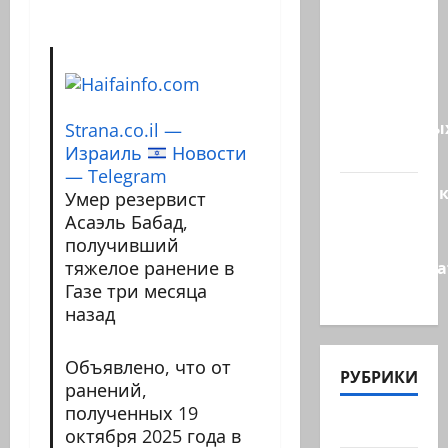
США
одобрили
продажу
5250
зенитных
управляемы
Strana.co.il —
ракет к…
Израиль
Новости
— Telegram
Макаронни
Умер резервист
рехнулись?
Асаэль Бабад,
Высший
получивший
администр
тяжелое ранение в
Газе три месяца
суд…
назад
Объявлено, что от
РУБРИКИ
ранений,
полученных 19
Актуально
октября 2025 года в