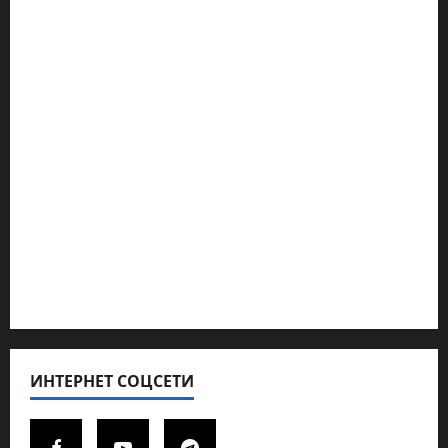
Наш мир — взгляд из Израиля
Ближний Восток
Геополитика
Новости из стран
Кибервойна Технология
Полемика на сайте
Редколегия сайта 2025
Хайфа новости
ИНТЕРНЕТ СОЦСЕТИ