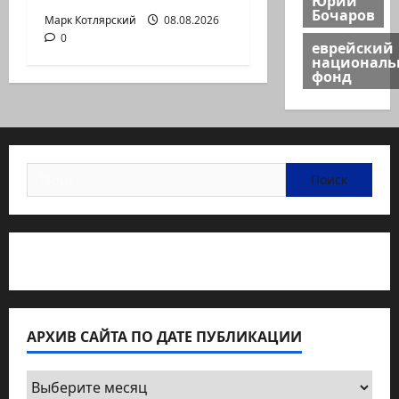
Бочаров
Марк Котлярский
08.08.2026
0
еврейский
национал
фонд
Найти:
Статьи об медицине Израиля
АРХИВ САЙТА ПО ДАТЕ ПУБЛИКАЦИИ
Архив