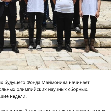
ых будущего Фонда Маймонида начинает
ольных олимпийских научных сборных.
шие недели.
ят каждый год летом по таким предметам как