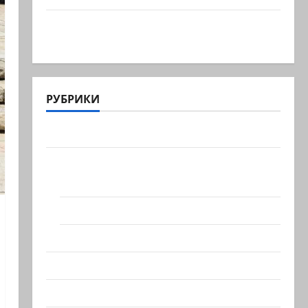
ЦАХАЛ опасается, что десятки
активных иранских…
РУБРИКИ
Актуально
Архив статей сайта
Новости на сайте (архив)
Новости Хайфы (архив)
Помним Холокост
Видео
Израиль сегодня