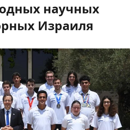
родных научных
орных Израиля