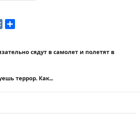
p
ger
gram
ber
VK
Отправить
зательно сядут в самолет и полетят в
ешь террор. Как…
одня
Израиль сегодня
ский Телеграмм Канал
Марк Котлярский Телеграмм Канал
одит, когда
Ожидается, что
ц приезжает
Саудовская Аравия, Турция