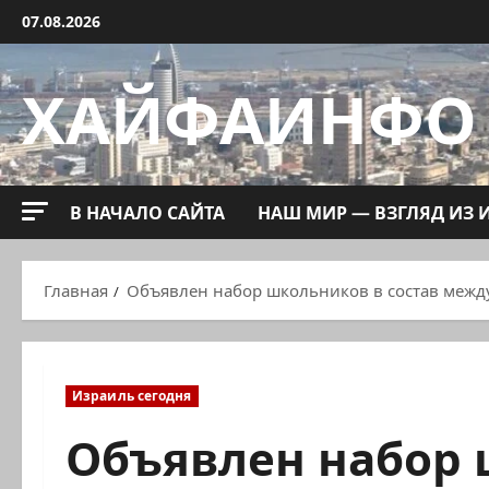
Перейти
07.08.2026
к
содержимому
ХАЙФАИНФО
В НАЧАЛО САЙТА
НАШ МИР — ВЗГЛЯД ИЗ 
Главная
Объявлен набор школьников в состав меж
Израиль сегодня
Объявлен набор 