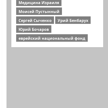
Медицина Израиля
Моисей Пустынный
Сергей Сыченко
Урий Бенбарух
Юрий Бочаров
еврейский национальный фонд