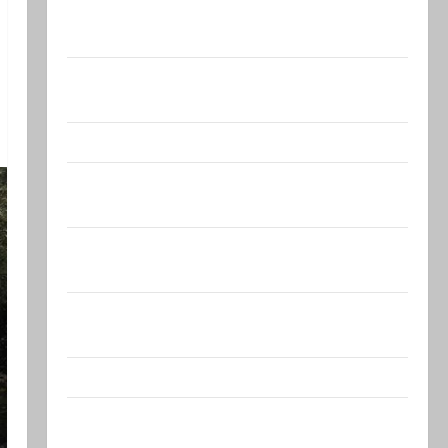
Что происходит, когда палестинец
приезжает работать в…
Ожидается, что Саудовская Аравия,
Турция и Пакистан…
Заботливый котяра…
Мордехай Давид, сторонник правых
сил, один из самых…
Ливан разочарован нерасширенными
пилотными…
Маша и Капитолина — те, кто
координируют работу…
@markkot56 posted a video
Продолжаем рубрику психолога Елены
Киселевой:…