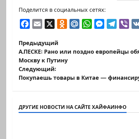
Поделится в социальных сетях:
Facebook
Email
X
Odnoklassniki
Mail.Ru
WhatsAp
Messen
Tele
Vi
Н
Предыдущий
А.ПЕСКЕ: Рано или поздно европейцы обя
а
Москву к Путину
в
Следующий:
Покупаешь товары в Китае — финансиру
и
г
Израиль сегодня
Израиль сег
а
ДРУГИЕ НОВОСТИ НА САЙТЕ ХАЙФАИНФО
Марк Котлярский Телеграмм Канал
Марк Котляр
ц
Кара божья? 4 августа, во
Что происх
и
время матча
палестине