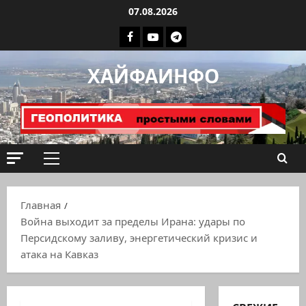
Перейти
07.08.2026
к
Facebook
Youtube
Телеграмм
содержимому
группа
ХАЙФАИНФО
ХАЙФАИНФО
Основное
меню
Главная
Война выходит за пределы Ирана: удары по
Персидскому заливу, энергетический кризис и
атака на Кавказ