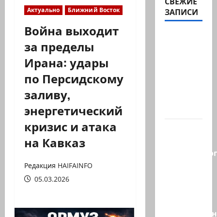
СВЕЖИЕ
Актуально
Ближний Восток
ЗАПИСИ
Война выходит
В 2019-м
за пределы
Биньямину
Ирана: удары
Нетаниягу
не
по Персидскому
хватило
заливу,
ровно
энергетический
одного…
кризис и атака
Правые
на Кавказ
без
религиозно
диктата:
Редакция HAIFAINFO
партия
05.03.2026
Эрдана
и
Эдельштейн