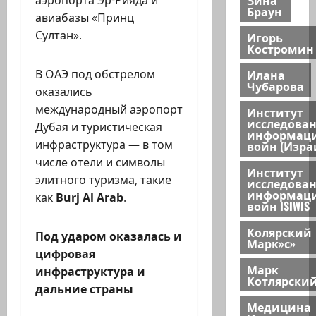
Браун
авиабазы «Принц
Султан».
Игорь
Костромин
В ОАЭ под обстрелом
Илана
Чубарова
оказались
международный аэропорт
Институт
исследова
Дубая и туристическая
информац
инфраструктура — в том
войн (Изра
числе отели и символы
Институт
элитного туризма, такие
исследова
информац
как
Burj
Al
Arab
.
войн ISIWIS
Колярский
Под ударом оказалась и
Марк»с»
цифровая
Марк
инфраструктура и
Котлярски
дальние страны
Медицина