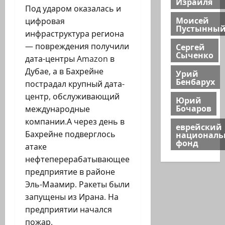
Израиля
Под ударом оказалась и
Моисей
цифровая
Пустынны
инфраструктура региона
— повреждения получили
Сергей
Сыченко
дата-центры Amazon в
Дубае, а в Бахрейне
Урий
Бенбарух
пострадал крупный дата-
центр, обслуживающий
Юрий
Бочаров
международные
компании.А через день в
еврейский
Бахрейне подверглось
национал
фонд
атаке
нефтеперерабатывающее
предприятие в районе
Эль-Маамир. Ракеты были
запущены из Ирана. На
предприятии начался
пожар.