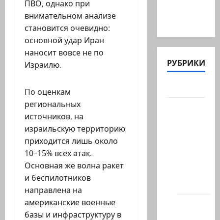
ПВО, однако при
въезжает
внимательном анализе
в…
становится очевидно:
основной удар Иран
наносит вовсе не по
РУБРИКИ
Израилю.
Актуально
По оценкам
региональных
Архив
источников, на
статей
израильскую территорию
сайта
приходится лишь около
Новости
10–15% всех атак.
на
Основная же волна ракет
сайте
и беспилотников
(архив)
направлена на
американские военные
Новости
базы и инфраструктуру в
Хайфы