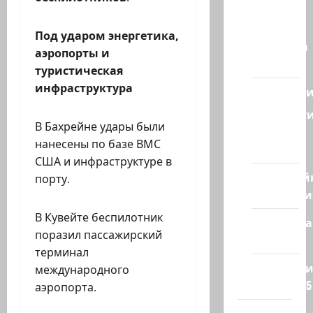
из
Израиля
Под ударом энергетика,
Ближний
аэропорты и
Восток
туристическая
инфраструктура
Геополит
Новост
В Бахрейне удары были
из
нанесены по базе ВМС
стран
США и инфраструктуре в
Кибервой
порту.
Технологи
В Кувейте беспилотник
Полемика
поразил пассажирский
на сайте
терминал
Редколеги
международного
сайта 2025
аэропорта.