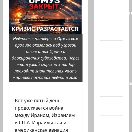
даёт
русскоязыч
Израилю
новый
выбор
Нефтяные танкеры в Ормузском
проливе оказались под угрозой
ВМС
после атак Ирана и
Израиля
блокирования судоходства. Через
проводят
этот узкий морской коридор
массовые
проходит значительная часть
учения в
мировых поставок нефти и газа.
Средиземно
и…
Вот уже пятый день
А вам
продолжается война
слабо?!
между Ираном, Израилем
Началось
и США. Израильская и
или
американская авиация