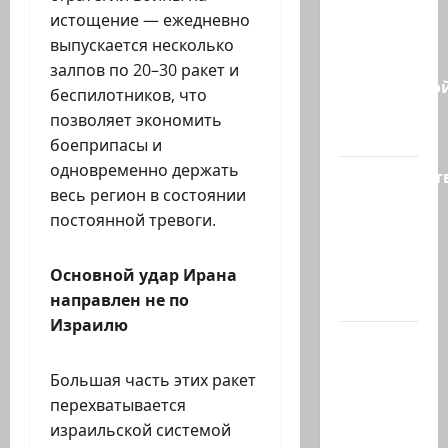
такая
истощение — ежедневно
партия?
выпускается несколько
В
залпов по 20–30 ракет и
израильско
беспилотников, что
политике
позволяет экономить
снова…
боеприпасы и
одновременно держать
Министерст
весь регион в состоянии
утвердило
постоянной тревоги.
113
миллионов
Основной удар Ирана
шекелей
направлен не по
для…
Израилю
Вот, что
бывает,
Большая часть этих ракет
когда
перехватывается
еврей
израильской системой
случайно