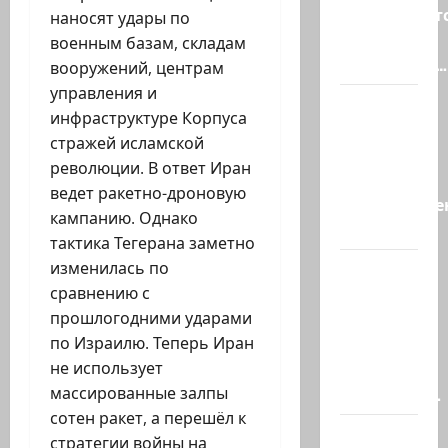
продолжаетс
наносят удары по
В Сирии
военным базам, складам
произошёл…
вооружений, центрам
управления и
А, вот, и
инфраструктуре Корпуса
хорошая
стражей исламской
новость
революции. В ответ Иран
«Смотрич
ведет ракетно-дроновую
высокомерен
кампанию. Однако
в…
тактика Тегерана заметно
изменилась по
В
сравнению с
Ормузском
прошлогодними ударами
проливе
по Израилю. Теперь Иран
иранцы
не использует
обстреляли
массированные залпы
очередное…
сотен ракет, а перешёл к
Есть
стратегии войны на