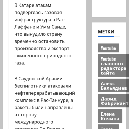
Хайфа
В Катаре атакам
новости
подверглась газовая
инфраструктура в Рас-
Лаффане и Умм-Саиде,
МЕТКИ
что вынудило страну
временно остановить
Youtube
производство и экспорт
сжиженного природного
Youtube
газа.
главного
редактора
сайта
В Саудовской Аравии
Алекс
беспилотники атаковали
Бальядиев
нефтеперерабатывающий
Давид
комплекс в Рас-Таннуре, а
Фабрикант
ракеты были направлены
Елена
в сторону
Кочина
международного
Зина
аэропорта Эр-Рияда и