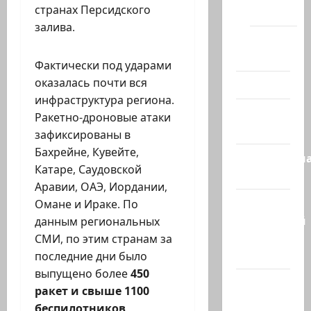
странах Персидского
(архив)
залива.
Помним
Холокост
Фактически под ударами
оказалась почти вся
Видео
инфраструктура региона.
Израиль
Ракетно-дроновые атаки
сегодня
зафиксированы в
Бахрейне, Кувейте,
Литературн
Катаре, Саудовской
гостиная
Аравии, ОАЭ, Иордании,
Марк
Омане и Ираке. По
Котлярский
данным региональных
Телеграмм
СМИ, по этим странам за
Канал
последние дни было
выпущено более
450
Наш мир
ракет и свыше 1100
— взгляд
беспилотников
.