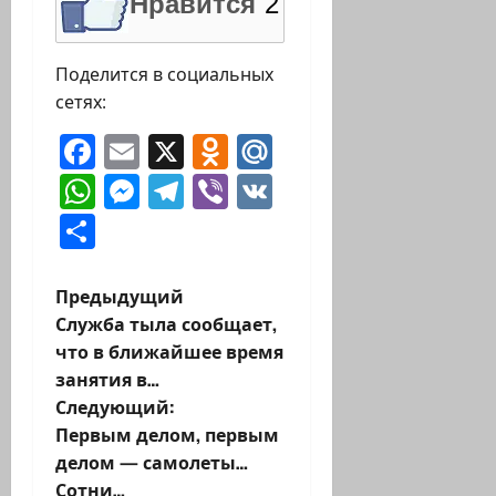
Нравится
2
Поделится в социальных
сетях:
Facebook
Email
X
Odnoklassniki
Mail.Ru
WhatsApp
Messenger
Telegram
Viber
VK
Отправить
Н
Предыдущий
Служба тыла сообщает,
а
что в ближайшее время
занятия в…
в
Следующий:
и
Первым делом, первым
делом — самолеты…
г
Сотни…