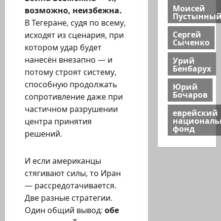
Моисей
возможно, неизбежна.
Пустынны
В Тегеране, судя по всему,
Сергей
исходят из сценария, при
Сыченко
котором удар будет
Урий
нанесён внезапно — и
Бенбарух
потому строят систему,
способную продолжать
Юрий
Бочаров
сопротивление даже при
частичном разрушении
еврейский
национал
центра принятия
фонд
решений.
И если американцы
стягивают силы, то Иран
— рассредотачивается.
Две разные стратегии.
Один общий вывод:
обе