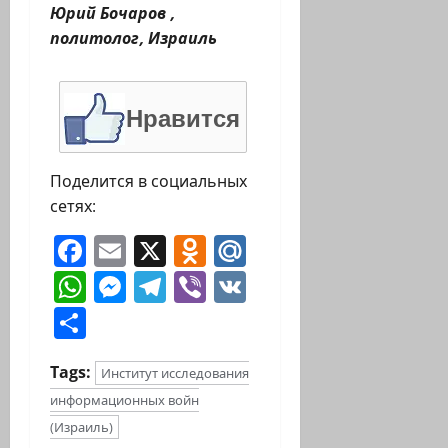
Юрий Бочаров ,
политолог, Израиль
Нравится
Поделится в социальных
сетях:
Facebook
Email
X
Odnoklassniki
Mail.Ru
WhatsApp
Messenger
Telegram
Viber
VK
Отправить
Tags:
Институт исследования
информационных войн
(Израиль)