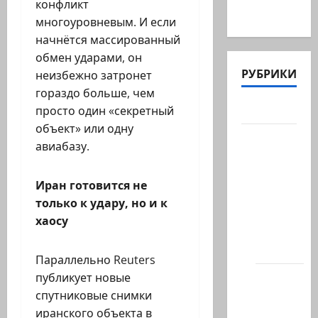
конфликт
в…
многоуровневым. И если
начнётся массированный
обмен ударами, он
РУБРИКИ
неизбежно затронет
гораздо больше, чем
Актуально
просто один «секретный
объект» или одну
Архив
авиабазу.
статей
сайта
Иран готовится не
Новости
только к удару, но и к
на
хаосу
сайте
(архив)
Параллельно Reuters
Новости
публикует новые
Хайфы
спутниковые снимки
(архив)
иранского объекта в