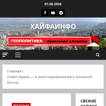
Перейти
07.08.2026
к
Facebook
Youtube
Телеграмм
содержимому
группа
ХАЙФАИНФО
ХАЙФАИНФО
Основное
меню
Главная
Ответ Ирана — в зоне поражения весь Ближний
Восток
СВЕЖИЕ
Актуально