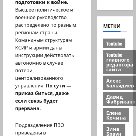
новости
подготовки к войне.
Высшее политическое и
военное руководство
распределено по разным
МЕТКИ
регионам страны.
Командным структурам
Youtube
КСИР и армии даны
Youtube
инструкции действовать
главного
автономно в случае
редактора
сайта
потери
централизованного
Алекс
Бальядиев
управления.
По сути —
приказ биться, даже
Давид
если связь будет
Фабрикант
прервана.
Елена
Кочина
Подразделения ПВО
Зина
приведены в
Браун