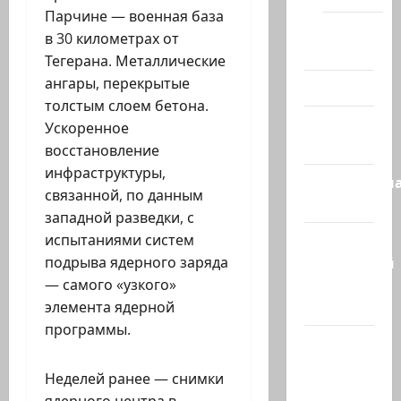
Парчине — военная база
Помним
в 30 километрах от
Холокост
Тегерана. Металлические
ангары, перекрытые
Видео
толстым слоем бетона.
Израиль
Ускоренное
сегодня
восстановление
инфраструктуры,
Литературн
связанной, по данным
гостиная
западной разведки, с
Марк
испытаниями систем
Котлярский
подрыва ядерного заряда
Телеграмм
— самого «узкого»
Канал
элемента ядерной
программы.
Наш мир
— взгляд
Неделей ранее — снимки
из