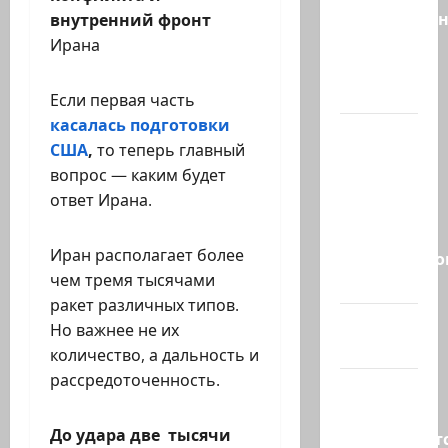
русскоязыч
внутренний фронт
Израилю
Ирана
новый
выбор
Если первая часть
касалась подготовки
ВМС
США
,
то теперь главный
Израиля
вопрос — каким будет
проводят
ответ Ирана.
массовые
учения в
Иран располагает более
Средиземно
чем тремя тысячами
и…
ракет различных типов.
А вам
Но важнее не их
слабо?!
количество, а дальность и
рассредоточенность.
Началось
или
До удара две тысячи
продолжаетс