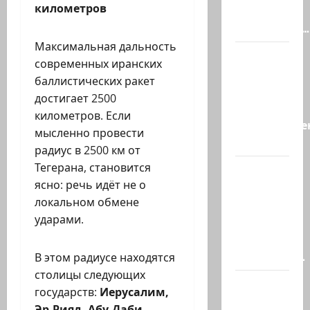
километров
В Сирии
произошёл…
Максимальная дальность
А, вот, и
современных иранских
хорошая
баллистических ракет
новость
достигает 2500
«Смотрич
километров. Если
высокомерен
мысленно провести
в…
радиус в 2500 км от
Тегерана, становится
В
ясно: речь идёт не о
Ормузском
локальном обмене
проливе
ударами.
иранцы
обстреляли
очередное…
В этом радиусе находятся
столицы следующих
Есть
государств:
Иерусалим,
такая
Эр-Рияд, Абу-Даби,