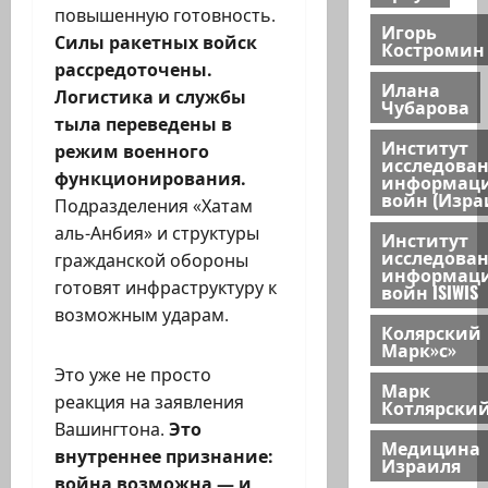
повышенную готовность.
Игорь
Силы ракетных войск
Костромин
рассредоточены.
Илана
Логистика и службы
Чубарова
тыла переведены в
Институт
режим военного
исследова
функционирования.
информац
войн (Изра
Подразделения «Хатам
аль-Анбия» и структуры
Институт
исследова
гражданской обороны
информац
готовят инфраструктуру к
войн ISIWIS
возможным ударам.
Колярский
Марк»с»
Это уже не просто
Марк
реакция на заявления
Котлярски
Вашингтона.
Это
Медицина
внутреннее признание:
Израиля
война возможна — и,