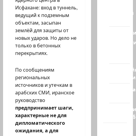
ядерного центра в
Израиля
Исфахане: вход в туннель,
Ближний
ведущий к подземным
Восток
объектам, засыпан
землёй для защиты от
Геополит
новых ударов. Но дело не
Новост
только в бетонных
из
перекрытиях.
стран
Кибервой
По сообщениям
Технологи
региональных
источников и утечкам в
Полемика
арабских СМИ, иранское
на сайте
руководство
предпринимает шаги,
Редколеги
характерные не для
сайта 2025
дипломатического
Хайфа
ожидания, а для