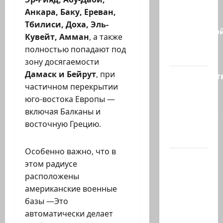
партия?
Анкара, Баку, Ереван,
В
Тбилиси, Доха, Эль-
израильско
Кувейт, Амман
, а также
политике
полностью попадают под
снова…
зону досягаемости
Дамаск и Бейрут
, при
Министерст
частичном перекрытии
утвердило
юго-востока Европы —
113
включая Балканы и
миллионов
восточную Грецию.
шекелей
для…
Особенно важно, что в
Вот, что
этом радиусе
бывает,
расположены
когда
американские военные
еврей
базы —Это
случайно
автоматически делает
въезжает