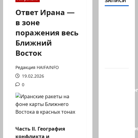
ЗАПИСИ
Ответ Ирана —
В 2019-м
в зоне
Биньямину
поражения весь
Нетаниягу
не
Ближний
хватило
Восток
ровно
одного…
Редакция HAIFAINFO
Правые
19.02.2026
без
0
религиозно
диктата:
партия
Эрдана
и
Эдельштейн
Часть II. География
даёт
конфликта и