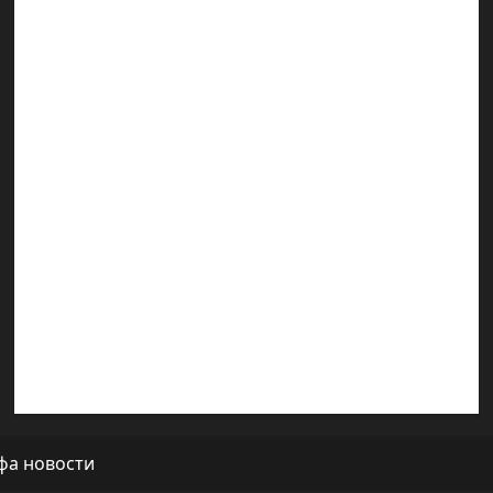
Марк Котлярский Телеграмм Канал
Наш мир — взгляд из Израиля
Ближний Восток
Геополитика
Новости из стран
Кибервойна Технология
Полемика на сайте
Редколегия сайта 2025
Хайфа новости
фа новости