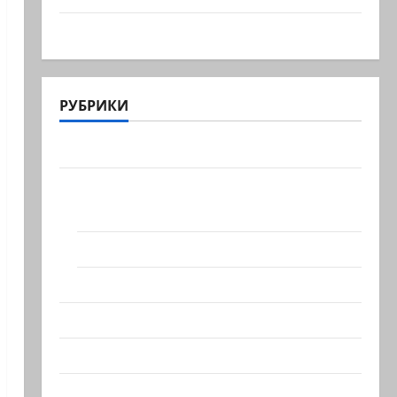
А вы так можете?
РУБРИКИ
Актуально
Архив статей сайта
Новости на сайте (архив)
Новости Хайфы (архив)
Помним Холокост
Видео
Израиль сегодня
Литературная гостиная