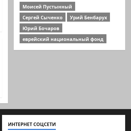
Моисей Пустынный
Сергей Сыченко
Урий Бенбарух
Юрий Бочаров
еврейский национальный фонд
ИНТЕРНЕТ СОЦСЕТИ