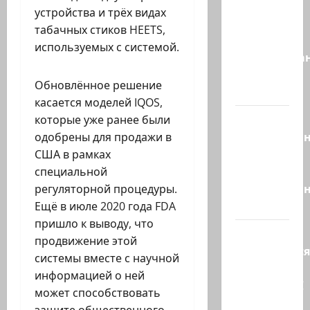
Это пост
устройства и трёх видах
Шломо
табачных стиков HEETS,
Фильбера,
используемых с системой.
опубликова
незадолго
Обновлённое решение
до…
касается моделей IQOS,
Вы
которые уже ранее были
необразова
одобрены для продажи в
«Вы
США в рамках
просто
специальной
необразован
регуляторной процедуры.
…
Ещё в июле 2020 года FDA
пришло к выводу, что
Вот,
продвижение этой
оказывается
системы вместе с научной
кто спас
информацией о ней
Зеленского!
может способствовать
Он —