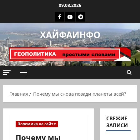
Перейти
09.08.2026
к
Facebook
Youtube
Телеграмм
содержимому
группа
ХАЙФАИНФО
ХАЙФАИНФО
Основное
меню
Главная
Почему мы снова позади планеты всей?
СВЕЖИЕ
Полемика на сайте
ЗАПИСИ
Почему мы