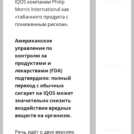
IQOS компании Philip
Абу-
Morris International как
Даби,
«табачного продукта с
которого
пониженным риском».
не видно
в
Американское
заголовках
управление по
Когда в
контролю за
мире…
продуктами и
лекарствами (FDA)
Часть 2-я
подтвердило: полный
6.
переход с обычных
Сегодня
сигарет на IQOS может
вечером
значительно снизить
они
воздействие вредных
проводят
веществ на организм.
Йоава
через…
Речь идёт о двух версиях