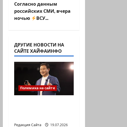
Согласно данным
г
российских СМИ, вчера
ночью
ВСУ…
а
ц
и
ДРУГИЕ НОВОСТИ НА
САЙТЕ ХАЙФАИНФО
я
з
а
Полемика на сайте
п
ИИ не должен быть
и
умнее вас. Он должен
с
понимать вас
Редакция Сайта
19.07.2026