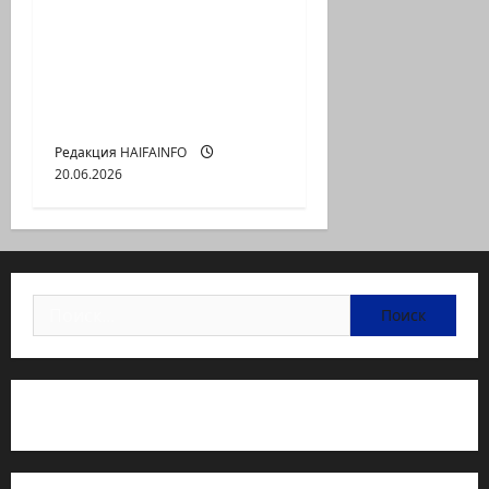
ООН заседает, войны
продолжаются:
почему перестал
работать мировой
порядок?
Редакция HAIFAINFO
20.06.2026
Найти:
Статьи об медицине Израиля