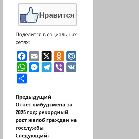
Нравится
Поделится в социальных
сетях:
Facebook
Email
X
Odnoklassniki
Mail.Ru
WhatsApp
Messenger
Telegram
Viber
VK
Отправить
Н
Предыдущий
Отчет омбудсмена за
а
2025 год: рекордный
рост жалоб граждан на
в
госслужбы
и
Следующий: