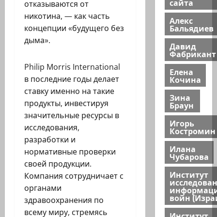
сайта
отказываются от
никотина, — как часть
Алекс
Бальядиев
концепции «будущего без
дыма».
Давид
Фабрикант
Philip Morris International
Елена
Кочина
в последние годы делает
ставку именно на такие
Зина
продукты, инвестируя
Браун
значительные ресурсы в
Игорь
исследования,
Костромин
разработки и
Илана
нормативные проверки
Чубарова
своей продукции.
Институт
Компания сотрудничает с
исследова
органами
информац
войн (Изра
здравоохранения по
всему миру, стремясь
Институт