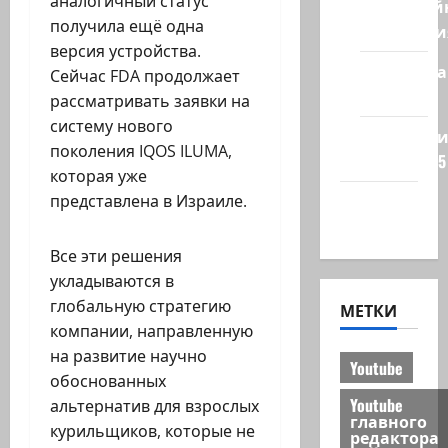
аналогичный статус
Кибервой
получила ещё одна
Технологи
версия устройства.
Полемика
Сейчас FDA продолжает
на сайте
рассматривать заявки на
систему нового
Редколеги
поколения IQOS ILUMA,
сайта 2025
которая уже
Хайфа
представлена в Израиле.
новости
Все эти решения
укладываются в
глобальную стратегию
МЕТКИ
компании, направленную
на развитие научно
Youtube
обоснованных
Youtube
альтернатив для взрослых
главного
курильщиков, которые не
редактора