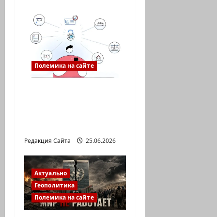
и
Полемика на сайте
Gov: личный кабинет,
который
действительно
упрощает жизнь
Редакция Сайта
25.06.2026
Актуально
Геополитика
Полемика на сайте