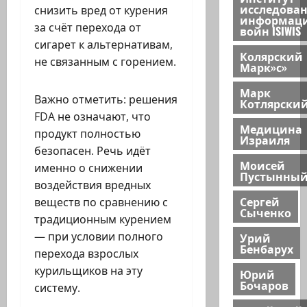
исследова
снизить вред от курения
информац
за счёт перехода от
войн ISIWIS
сигарет к альтернативам,
Колярский
не связанным с горением.
Марк»с»
Марк
Важно отметить: решения
Котлярски
FDA не означают, что
Медицина
продукт полностью
Израиля
безопасен. Речь идёт
Моисей
именно о снижении
Пустынны
воздействия вредных
Сергей
веществ по сравнению с
Сыченко
традиционным курением
— при условии полного
Урий
Бенбарух
перехода взрослых
курильщиков на эту
Юрий
Бочаров
систему.