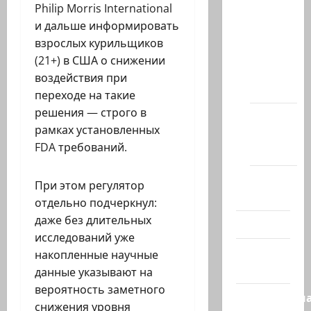
Philip Morris International
сайта
и дальше информировать
Новости
взрослых курильщиков
на
(21+) в США о снижении
сайте
воздействия при
(архив)
переходе на такие
решения — строго в
Новости
рамках установленных
Хайфы
FDA требований.
(архив)
Помним
При этом регулятор
Холокост
отдельно подчеркнул:
даже без длительных
Видео
исследований уже
Израиль
накопленные научные
сегодня
данные указывают на
вероятность заметного
Литературн
снижения уровня