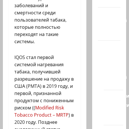
гостиная
заболеваний и
смертности среди
Марк
пользователей табака,
Котлярский
которые полностью
Телеграмм
переходят на такие
Канал
системы.
Наш мир
— взгляд
IQOS стал первой
из
системой нагревания
Израиля
табака, получившей
Ближний
разрешение на продажу в
Восток
США (PMTA) в 2019 году, и
первой, признанной
Геополит
продуктом с пониженным
Новост
риском ((
Modified Risk
из
Tobacco Product – MRTP
) в
стран
2020 году. Позднее