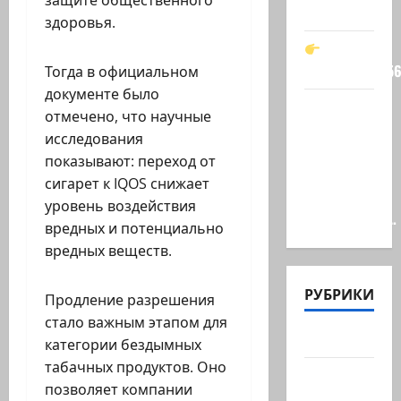
защите общественного
мой…
здоровья.
t.me/markkot5
Тогда в официальном
документе было
Обидели…
отмечено, что научные
Эйнав
исследования
Цангаукер
показывают: переход от
выдворили
сигарет к IQOS снижает
с
уровень воздействия
заседании…
вредных и потенциально
вредных веществ.
РУБРИКИ
Продление разрешения
стало важным этапом для
Актуально
категории бездымных
табачных продуктов. Оно
Архив
позволяет компании
статей