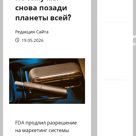
Козел,
снова позади
козел, а
планеты всей?
умный…
С
Редакция Сайта
удовольств
19.05.2026
рекомендую
канал
Марии
Волох —
…
Вице-
президент
США
Дж.Д.Вэнс
обо всей
FDA продлил разрешение
ситуации
на маркетинг системы
с…