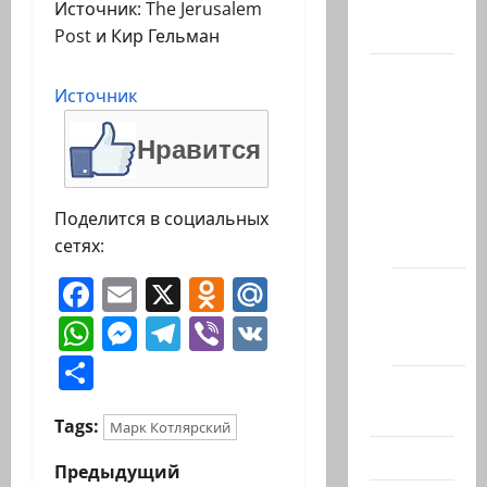
Источник: The Jerusalem
Актуально
Post и Кир Гельман
Архив
Источник
статей
сайта
Нравится
Новости
на
сайте
Поделится в социальных
(архив)
сетях:
Facebook
Email
X
Odnoklassniki
Mail.Ru
Новости
Хайфы
WhatsApp
Messenger
Telegram
Viber
VK
(архив)
Отправить
Помним
Холокост
Tags:
Марк Котлярский
Видео
Н
Предыдущий