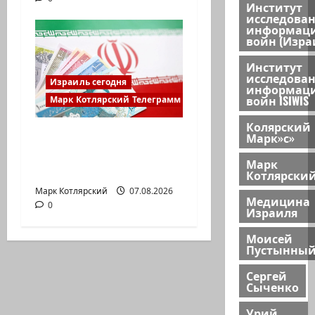
Институт
исследова
информац
войн (Изра
Институт
исследова
Израиль сегодня
информац
войн ISIWIS
Марк Котлярский Телеграмм Канал
Колярский
ЦАХАЛ опасается, что
Марк»с»
десятки активных
Марк
иранских…
Котлярски
Марк Котлярский
07.08.2026
Медицина
0
Израиля
Моисей
Пустынны
Сергей
Сыченко
Урий