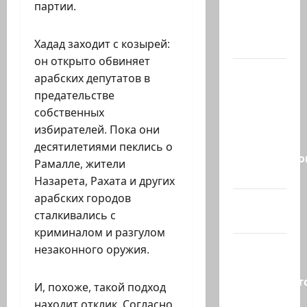
партии.
Израилю
новый
Хадад заходит с козырей:
выбор
он открыто обвиняет
ВМС
арабских депутатов в
Израиля
предательстве
проводят
собственных
массовые
избирателей. Пока они
учения в
десятилетиями пеклись о
Средиземно
Рамалле, жители
и…
Назарета, Рахата и других
арабских городов
А вам
сталкивались с
слабо?!
криминалом и разгулом
Началось
незаконного оружия.
или
продолжаетс
И, похоже, такой подход
В Сирии
находит отклик. Согласно