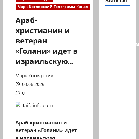
ЗАПИСИ
Марк Котлярский Телеграмм Канал
@markkot56
Араб-
posted a
христианин и
video
ветеран
Продолжае
«Голани» идет в
рубрику
израильскую…
психолога
Елены
Киселевой:
Марк Котлярский
…
03.06.2026
0
ЦАХАЛ
опасается,
что
десятки
Араб-христианин и
активных
ветеран «Голани» идет
иранских…
в израильскую