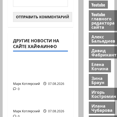
Youtube
Youtube
главного
редактора
сайта
Алекс
ДРУГИЕ НОВОСТИ НА
Бальядиев
Израиль сегодня
САЙТЕ ХАЙФАИНФО
Давид
Марк Котлярский Телеграмм Канал
Фабрикант
Продолжаем рубрику
Елена
Кочина
психолога Елены
Киселевой:…
Зина
Браун
Марк Котлярский
Израиль сегодня
07.08.2026
0
Марк Котлярский Телеграмм Канал
Игорь
Костромин
@markkot56 posted a video
Илана
Чубарова
Марк Котлярский
07.08.2026
0