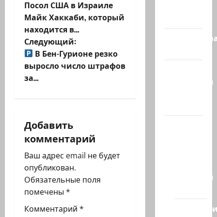
Посол США в Израиле
Израиль
а
Майк Хаккаби, который
сегодня
находится в…
в
Литературн
Следующий:
гостиная
и
В Бен-Гурионе резко
выросло число штрафов
Марк
г
за…
Котлярский
а
Телеграмм
Канал
ц
Добавить
Наш мир
и
комментарий
— взгляд
из
я
Ваш адрес email не будет
Израиля
опубликован.
з
Ближний
Обязательные поля
Восток
помечены
*
а
Геополит
Комментарий
*