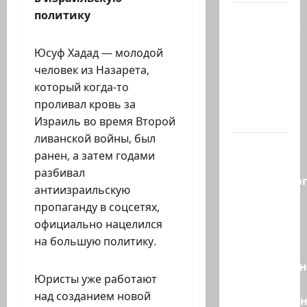
политику
В 2019-м
Биньямину
Нетаниягу
Юсуф Хадад — молодой
не
человек из Назарета,
хватило
который когда-то
ровно
проливал кровь за
одного…
Израиль во время Второй
ливанской войны, был
Правые
ранен, а затем годами
без
разбивал
религиозно
антиизраильскую
диктата:
пропаганду в соцсетях,
партия
официально нацелился
Эрдана
на большую политику.
и
Эдельштейн
Юристы уже работают
даёт
над созданием новой
русскоязыч