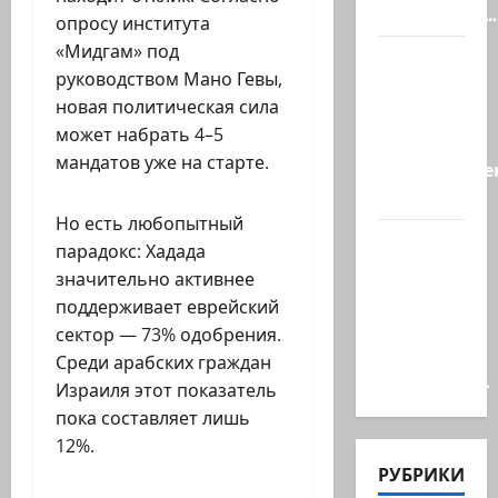
произошёл…
опросу института
«Мидгам» под
А, вот, и
руководством Мано Гевы,
хорошая
новая политическая сила
новость
может набрать 4–5
«Смотрич
мандатов уже на старте.
высокомерен
в…
Но есть любопытный
В
парадокс: Хадада
Ормузском
значительно активнее
проливе
поддерживает еврейский
иранцы
сектор — 73% одобрения.
обстреляли
Среди арабских граждан
очередное…
Израиля этот показатель
пока составляет лишь
12%.
РУБРИКИ