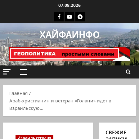
Перейти
07.08.2026
к
Facebook
Youtube
Телеграмм
содержимому
группа
ХАЙФАИНФО
ХАЙФАИНФО
Основное
меню
Главная
Араб-христианин и ветеран «Голани» идет в
израильскую…
СВЕЖИЕ
Израиль сегодня