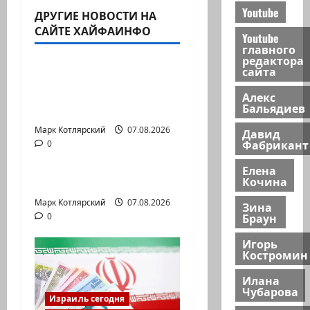
Youtube
ДРУГИЕ НОВОСТИ НА
Израиль сегодня
САЙТЕ ХАЙФАИНФО
Youtube
Марк Котлярский Телеграмм Канал
главного
редактора
сайта
Продолжаем рубрику
психолога Елены
Алекс
Бальядиев
Киселевой:…
Марк Котлярский
Израиль сегодня
07.08.2026
Давид
Фабрикант
0
Марк Котлярский Телеграмм Канал
Елена
Кочина
@markkot56 posted a video
Марк Котлярский
07.08.2026
Зина
Браун
0
Игорь
Костромин
Илана
Чубарова
Израиль сегодня