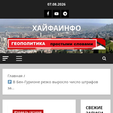
Перейти
07.08.2026
к
Facebook
Youtube
Телеграмм
содержимому
группа
ХАЙФАИНФО
ХАЙФАИНФО
Основное
меню
Главная
В Бен-Гурионе резко выросло число штрафов
за…
СВЕЖИЕ
Израиль сегодня