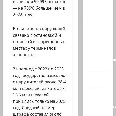
выписали 50 995 штрафов
Израилю
— на 709% больше, чем в
новый
2022 году.
выбор
ВМС
Большинство нарушений
Израиля
связано с остановкой и
проводят
стоянкой в запрещённых
массовые
местах у терминалов
учения в
аэропорта.
Средиземно
и…
За период с 2022 по 2025
год государство взыскало
А вам
с нарушителей около 28,4
слабо?!
млн шекелей, из которых
Началось
16,5 млн шекелей
или
пришлись только на 2025
продолжаетс
год. Средний размер
В Сирии
штрафа составил около