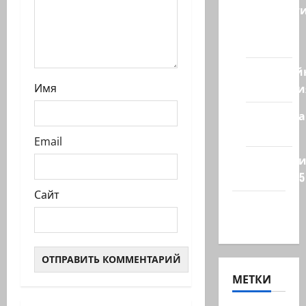
Новост
из
стран
Кибервой
Технологи
Имя
Полемика
на сайте
Email
Редколеги
сайта 2025
Сайт
Хайфа
новости
МЕТКИ