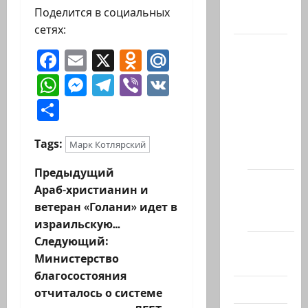
Поделится в социальных
Актуально
сетях:
Архив
Facebook
Email
X
Odnoklassniki
Mail.Ru
статей
WhatsApp
Messenger
Telegram
Viber
VK
сайта
Отправить
Новости
на
сайте
Tags:
Марк Котлярский
(архив)
Н
Предыдущий
Новости
Араб-христианин и
а
Хайфы
ветеран «Голани» идет в
(архив)
израильскую…
в
Следующий:
Помним
и
Министерство
Холокост
благосостояния
г
Видео
отчиталось о системе