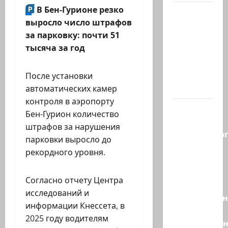
В Бен-Гурионе резко
В 2019-м
выросло число штрафов
Биньямину
за парковку: почти 51
Нетаниягу
тысяча за год
не
хватило
ровно
После установки
одного…
автоматических камер
контроля в аэропорту
Правые
Бен-Гурион количество
без
штрафов за нарушения
религиозно
парковки выросло до
диктата:
рекордного уровня.
партия
Эрдана
Согласно отчету Центра
и
исследований и
Эдельштейн
информации Кнессета, в
даёт
2025 году водителям
русскоязыч