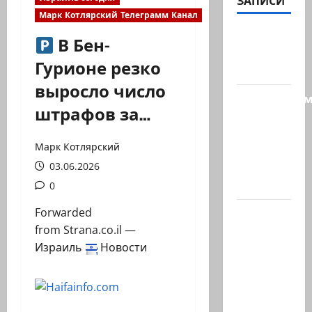
ЗАПИСИ
Марк Котлярский Телеграмм Канал
@markkot56
В Бен-
posted a
Гурионе резко
video
выросло число
Продолжае
штрафов за…
рубрику
психолога
Марк Котлярский
Елены
03.06.2026
Киселевой:
…
0
Forwarded
ЦАХАЛ
from
Strana.co.il —
опасается,
Израиль
Новости
что
десятки
активных
иранских…