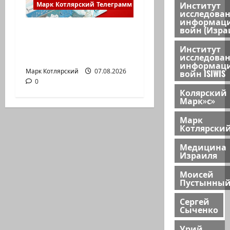
Институт
Марк Котлярский Телеграмм Канал
исследова
информац
войн (Изра
ЦАХАЛ опасается, что
десятки активных
Институт
иранских…
исследова
информац
Марк Котлярский
07.08.2026
войн ISIWIS
0
Колярский
Марк»с»
Марк
Котлярски
Медицина
Израиля
Моисей
Пустынны
Сергей
Сыченко
Урий