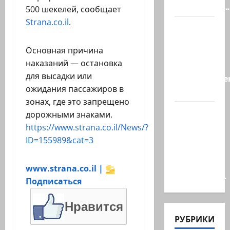
произошёл…
500 шекелей, сообщает
Strana.co.il
.
А, вот, и
хорошая
Основная причина
новость
наказаний — остановка
«Смотрич
для высадки или
высокомерен
ожидания пассажиров в
в…
зонах, где это запрещено
В
дорожными знаками.
Ормузском
https://www.strana.co.il/News/?
проливе
ID=155989&cat=3
иранцы
обстреляли
www.strana.co.il |
очередное…
Подписаться
Нравится
РУБРИКИ