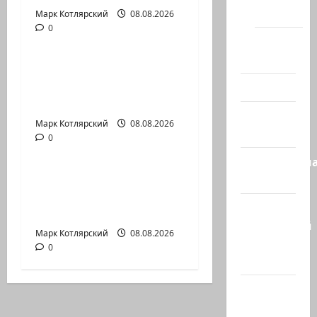
(архив)
Марк Котлярский
Израиль сегодня
08.08.2026
0
Марк Котлярский Телеграмм Канал
Помним
Холокост
Генерал, который
решил не отвечать
Видео
Председатель…
Израиль
Марк Котлярский
Израиль сегодня
08.08.2026
сегодня
0
Марк Котлярский Телеграмм Канал
Литературн
Вчера вечером с
гостиная
разницей буквально
Марк
в несколько минут…
Котлярский
Марк Котлярский
08.08.2026
Телеграмм
0
Канал
Наш мир
— взгляд