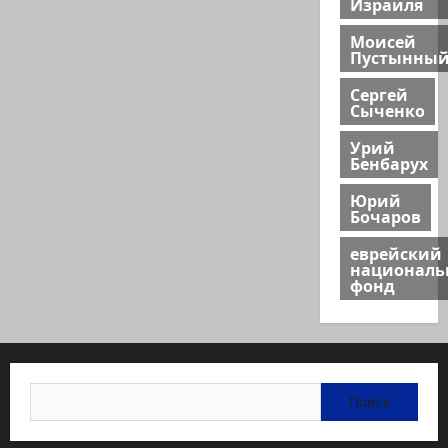
Израиля
Моисей
Пустынны
Сергей
Сыченко
Урий
Бенбарух
Юрий
Бочаров
еврейский
национал
фонд
Найти: