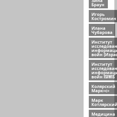
Зина
Браун
Игорь
Костромин
Илана
Чубарова
Институт
исследова
информац
войн (Изра
Институт
исследова
информац
войн ISIWIS
Колярский
Марк»с»
Марк
Котлярски
Медицина