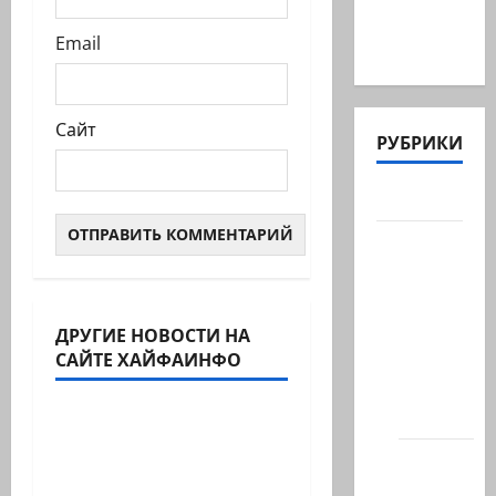
таковой
Email
-…
Сайт
РУБРИКИ
Актуально
Архив
статей
сайта
Новости
ДРУГИЕ НОВОСТИ НА
Израиль сегодня
САЙТЕ ХАЙФАИНФО
на
Марк Котлярский Телеграмм Канал
сайте
(архив)
Сообщение в New York
Times: Администрация
Новости
Трампа искала на…
Хайфы