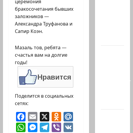
церемония
с
бракосочетания бывших
разницей
заложников —
буквально
Александра Труфанова и
в
Сапир Коэн.
несколько
минут…
Мазаль тов, ребята —
Почему
счастья вам на долгие
талант
годы!
так
часто
Нравится
соседствует
с
безумием?
Поделится в социальных
Почему…
сетях:
Facebook
Email
X
Odnoklassniki
Mail.Ru
В 2019-м
Биньямину
WhatsApp
Messenger
Telegram
Viber
VK
Нетаниягу