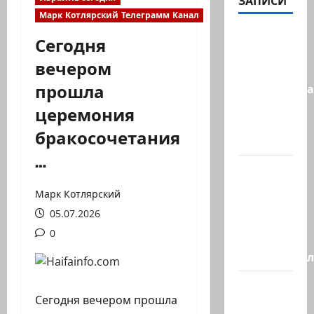
ЗАПИСИ
Марк Котлярский Телеграмм Канал
Сообщение
Сегодня
в New York
вечером
Times:
прошла
Администра
Трампа
церемония
искала
бракосочетания
на…
…
Генерал,
который
Марк Котлярский
решил
05.07.2026
не
0
отвечать
Председате
Вчера
Сегодня вечером прошла
вечером