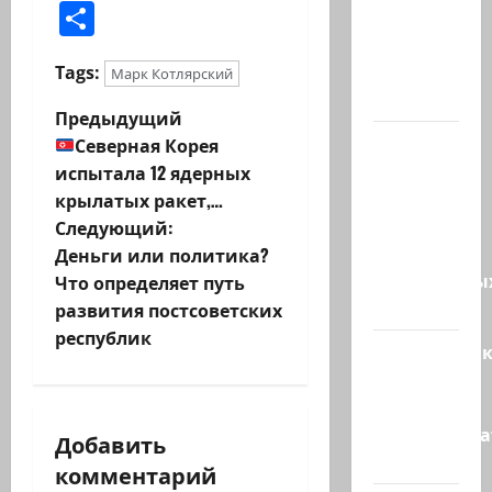
Отправить
не
хватило
ровно
Tags:
Марк Котлярский
одного…
Н
Предыдущий
США
Северная Корея
а
одобрили
испытала 12 ядерных
продажу
крылатых ракет,…
в
5250
Следующий:
и
зенитных
Деньги или политика?
управляемы
Что определяет путь
г
ракет к…
развития постсоветских
республик
а
Макаронни
рехнулись?
ц
Высший
администр
и
Добавить
суд…
комментарий