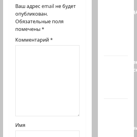
я
Зини
Ваш адрес email не будет
з
предупрежда
опубликован.
обещания
Обязательные поля
а
ХАМАСа
помечены
*
вредны
п
Комментарий
*
для
и
нашего…
с
Могуществе
мусульманс
и
страны
создают
новый…
Сегодня
отмечается
день
Имя
подкаблучн
Кто