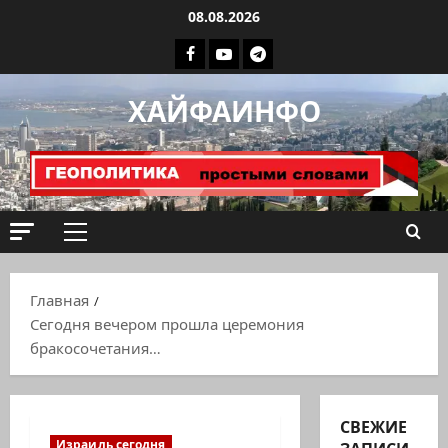
Перейти
08.08.2026
к
Facebook
Youtube
Телеграмм
содержимому
группа
ХАЙФАИНФО
ХАЙФАИНФО
Основное
меню
Главная
Сегодня вечером прошла церемония
бракосочетания…
СВЕЖИЕ
Израиль сегодня