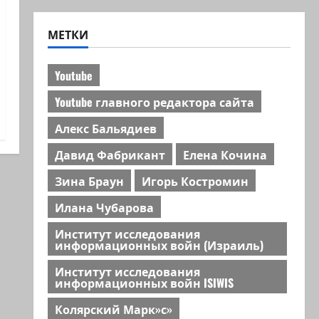
МЕТКИ
Youtube
Youtube главного редактора сайта
Алекс Бальядиев
Давид Фабрикант
Елена Кочина
Зина Браун
Игорь Костромин
Илана Чубарова
Институт исследования
информационных войн (Израиль)
Институт исследования
информационных войн ISIWIS
Колярский Марк»с»