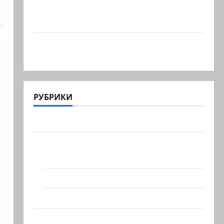
Что происходит, когда палестинец
приезжает работать в…
Ожидается, что Саудовская Аравия,
Турция и Пакистан…
РУБРИКИ
Актуально
Архив статей сайта
Новости на сайте (архив)
Новости Хайфы (архив)
Помним Холокост
Видео