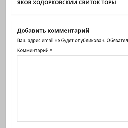
в
ЯКОВ ХОДОРКОВСКИЙ СВИТОК ТОРЫ
и
г
Добавить комментарий
а
Ваш адрес email не будет опубликован.
Обязате
ц
Комментарий
*
и
я
з
а
п
и