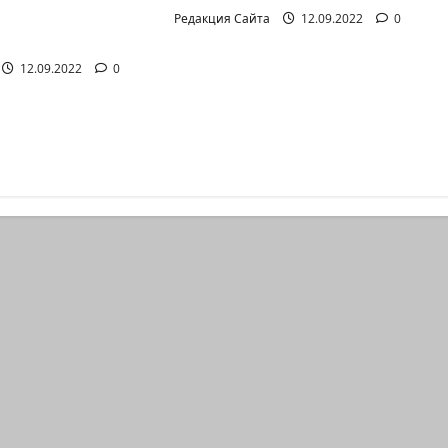
т аг.Партизан
Редакция Сайта
12.09.2022
0
12.09.2022
0