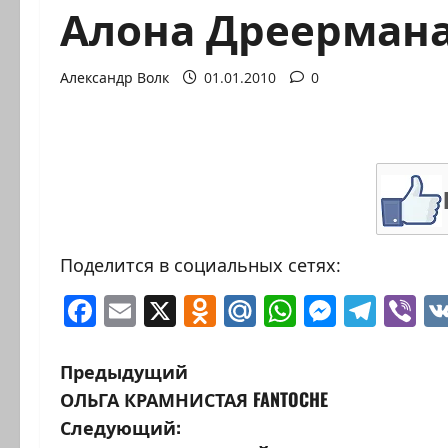
Алона Дреермана
Александр Волк
01.01.2010
0
Поделится в социальных сетях:
Facebook
Email
X
Odnoklassniki
Mail.Ru
WhatsAp
Messen
Tele
Vi
Н
Предыдущий
ОЛЬГА КРАМНИСТАЯ FANTOCHE
а
Следующий: