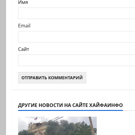
Имя
с
и
Email
Сайт
ДРУГИЕ НОВОСТИ НА САЙТЕ ХАЙФАИНФО
Новости на с
Новый сер
Коэна и Р