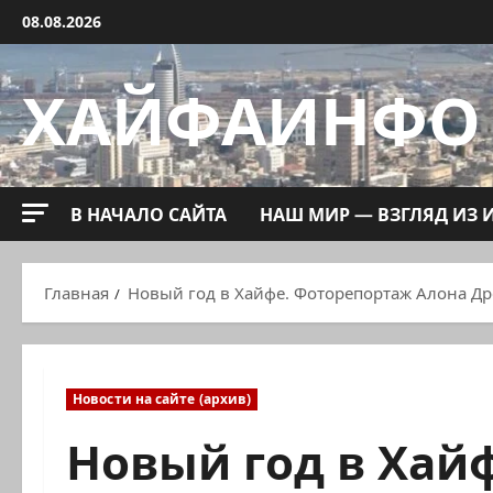
Перейти
08.08.2026
к
содержимому
ХАЙФАИНФО
В НАЧАЛО САЙТА
НАШ МИР — ВЗГЛЯД ИЗ 
Главная
Новый год в Хайфе. Фоторепортаж Алона Др
Новости на сайте (архив)
Новый год в Хай